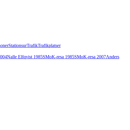
soner
Stationsur
Trafik
Trafikplatser
2004
Nalle Elfqvist 1985
SMoK-resa 1985
SMoK-resa 2007
Anders