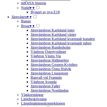
mfÖrSJs historia
Nutid
▾
▾
Bygget av nya E18
Järnvägen
▾
▾
Banan
Broar
▾
▾
Järnvägsbron Karlslund öster
Järnvägsbron Karlslund väster
Järnvägsbron Karlslund kvarnspår kanalen
Järnvägsbron Karlslund kvarnspår tuben
Järnvägsbron Rumboholm
Vägbron Östertysslinge
Vägbron Västra Via
Järnvägsbron Hidingebro
Järnvägsbron Gropen-Kvistbro
Järnvägsbron Östra Hulvik
Järnvägsbron Ljungstorp
Banvall vid Framnäs
Vägbron Avunda
Järnvägsbron Fallet
Järnvägsbron Nordändan
Vägkorsningar
Linjebeskrivning
Längdmätningskonnektionen