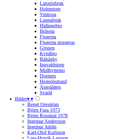
Latorpsbruk
Holmstorp
Vintrosa
Lannabruk
Hidingebro
Brånsta
Fjugesta
Fjugesta grusgrop
Gropen
Kvistbro
Bälsåsby
Ingvaldstorp
Mullhyttemo
Dormen
Hemsjöstrand
Ängslätten
Svartå
Bilder
▾
▾
Bengt Oreström
Björn Fura 1973
Björn Rossipal 1978
Ingemar Andersson
Ingemar Juhlin
Karl-Olof Karlsson
Lars-Henrik Larsson