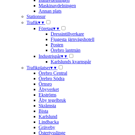
Banavdelningen
Maskinavdelningen
Annan plats
Stationsur
Trafik
▾
▾
Företag
▾
▾
Dressintillverkare
Fjugesta järnvägshotell
Posten
Örebro lantmän
Industrispår
▾
▾
Karlslunds kvarnspår
Trafikplatser
▾
▾
Örebro Central
Örebro Södra
Örnsro
Åbyverket
Ekströms
Åby tegelbruk
Skråmsta
Bista
Karlslund
Lindbacka
Gräveby
Östertysslinge