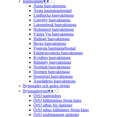
Banbostäder
▾
▾
Ånsta banvaktstuga
Ånsta banmästarbostad
Lindbacka banvaktstuga
Gräveby banvaktstuga
Latorpsbruk banvaktstuga
Holmstorp banvaktstuga
Västra Via banvaktstuga
Hidinge banvaktstuga
Berga banvaktstuga
Fjugesta banmästarbostad
Edsbergsvägens banvaktstuga
Kvistbro banvaktstuga
Bälsåsby banvaktstuga
Norrhult banvaktstuga
Dormen banvaktstuga
Hemsjöns banvaktstuga
Ängslättens banvaktstuga
Byggnader och andra objekt
Byggnadstyper
▾
▾
ÖrSJ stationshus
ÖrSJ hållplatshus första klass
ÖrSJ uthus för stationer
ÖrSJ uthus hållplatser första klass
ÖrSJ godsmagasin stationer