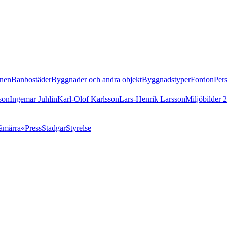
nen
Banbostäder
Byggnader och andra objekt
Byggnadstyper
Fordon
Per
son
Ingemar Juhlin
Karl-Olof Karlsson
Lars-Henrik Larsson
Miljöbilder 
åmärra«
Press
Stadgar
Styrelse