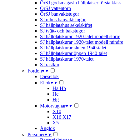
ÖrSJ godsmagasin hållplatser första klass
ÖrSJ vattentorn
ÖrSJ banvaktstugor
SJ uthus banvaktstugor
SJ hållplatshus sekelskiftet
SJ tvätt- och bakstugor
SJ hållplatskurar 1920-talet modell större
SJ hållplatskurar 1920-talet modell mindre
SJ hållplatskurar sluten 1940-talet
SJ hållplatskurar öppen 1940-talet
SJ hållplatskurar 1970-talet
SJ rastkur
Fordon
▾
▾
Diesellok
Ellok
▾
▾
Ha Hb
Hc
Hg
Motorvagnar
▾
▾
X10
X16 X17
X5
Ånglok
Personer
▾
▾