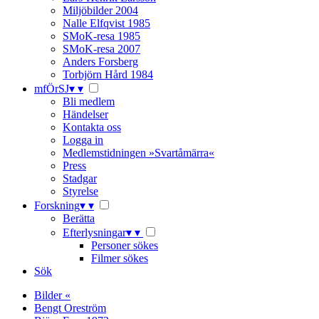
Miljöbilder 2004
Nalle Elfqvist 1985
SMoK-resa 1985
SMoK-resa 2007
Anders Forsberg
Torbjörn Hård 1984
mfÖrSJ
▾
▾
Bli medlem
Händelser
Kontakta oss
Logga in
Medlemstidningen »Svartåmärra«
Press
Stadgar
Styrelse
Forskning
▾
▾
Berätta
Efterlysningar
▾
▾
Personer sökes
Filmer sökes
Sök
Bilder «
Bengt Oreström