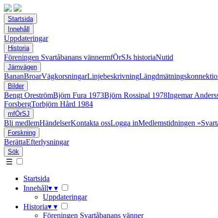
Startsida
Innehåll
Uppdateringar
Historia
Föreningen Svartåbanans vänner
mfÖrSJs historia
Nutid
Järnvägen
Banan
Broar
Vägkorsningar
Linjebeskrivning
Längdmätningskonnektio
Bilder
Bengt Oreström
Björn Fura 1973
Björn Rossipal 1978
Ingemar Anders
Forsberg
Torbjörn Hård 1984
mfÖrSJ
Bli medlem
Händelser
Kontakta oss
Logga in
Medlemstidningen »Svart
Forskning
Berätta
Efterlysningar
Sök
☰
Startsida
Innehåll
▾
▾
Uppdateringar
Historia
▾
▾
Föreningen Svartåbanans vänner