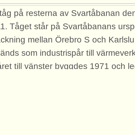
ståg på resterna av Svartåbanan d
1. Tåget står på Svartåbanans ursp
äckning mellan Örebro S och Karlsl
änds som industrispår till värmeverk
ret till vänster byggdes 1971 och le
 ut till Bista. Tåget dras av Green 
6 (tidigare SJ och TGOJ Ma 966) oc
sonalvagn där lokförarna kan laga 
er längre färder. Efter det syns fla
lastade med vardera tre öppna conta