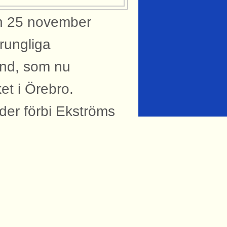
en 25 november
rungliga
und, som nu
et i Örebro.
der förbi Ekströms
Cargos ellok Ma
h följs av en
mat och sova
kvagnar av typen
inrar med flis i