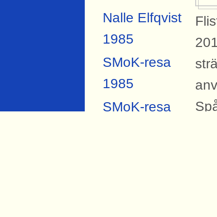
Nalle Elfqvist
Fli
1985
201
SMoK-resa
str
1985
anv
Spå
SMoK-resa
och
2007
696
Anders
per
Forsberg
und
Torbjörn Hård
Rs 