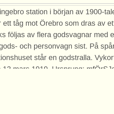
ingebro station i början av 1900-tal
r ett tåg mot Örebro som dras av e
ks följas av flera godsvagnar med
gods- och personvagn sist. På spå
tionshuset står en godstralla. Vyko
 13 mars 1919. Ursprung: mfÖrSJs
licerad: 2017-12-16
yggnader