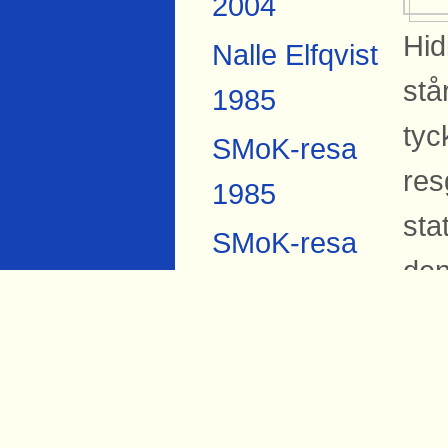
2004
Hid
Nalle Elfqvist
stå
1985
tyc
SMoK-resa
res
1985
sta
SMoK-resa
den
2007
Pub
Anders
Forsberg
B
Torbjörn Hård