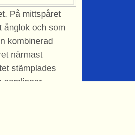
et. På mittspåret
tt ånglok och som
 en kombinerad
ret närmast
rtet stämplades
 samlingar