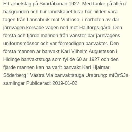
Ett arbetslag på Svartåbanan 1927. Med tanke på allén i
bakgrunden och hur landskapet lutar bör bilden vara
tagen från Lannabruk mot Vintrosa, i närheten av där
järnvägen korsade vägen ned mot Halltorps gård. Den
första och fjärde mannen från vänster bär järnvägens
uniformsmössor och var förmodligen banvakter. Den
första mannen är banvakt Karl Vilhelm Augustsson i
Hidinge banvaktstuga som fyllde 60 år 1927 och den
fjärde mannen kan ha varit banvakt Karl Hjalmar
Söderberg i Västra Via banvaktstuga Ursprung: mfÖrSJs
samlingar Publicerad: 2019-01-02
Personer
På bilden syns dessa personer med anknytning till
Svartåbanan.
Karl Vilhelm Augustsson