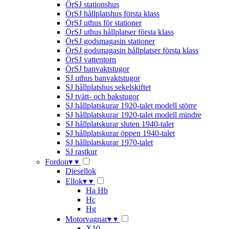
ÖrSJ stationshus
ÖrSJ hållplatshus första klass
ÖrSJ uthus för stationer
ÖrSJ uthus hållplatser första klass
ÖrSJ godsmagasin stationer
ÖrSJ godsmagasin hållplatser första klass
ÖrSJ vattentorn
ÖrSJ banvaktstugor
SJ uthus banvaktstugor
SJ hållplatshus sekelskiftet
SJ tvätt- och bakstugor
SJ hållplatskurar 1920-talet modell större
SJ hållplatskurar 1920-talet modell mindre
SJ hållplatskurar sluten 1940-talet
SJ hållplatskurar öppen 1940-talet
SJ hållplatskurar 1970-talet
SJ rastkur
Fordon
▾
▾
Diesellok
Ellok
▾
▾
Ha Hb
Hc
Hg
Motorvagnar
▾
▾
X10