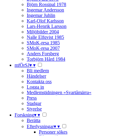
Björn Rossipal 1978
Ingemar Andersson
Ingemar Juhlin
Karl-Olof Karlsson
Lars-Henrik Larsson
Miljöbilder 2004
Nalle Elfqvist 1985
SMoK-resa 1985
SMoK-resa 2007
Anders Forsberg
Torbjörn Hård 1984
mfÖrSJ
▾
▾
Bli medlem
Händelser
Kontakta oss
Logga in
Medlemstidningen »Svartåmärra«
Press
Stadgar
Styrelse
Forskning
▾
▾
Berätta
Efterlysningar
▾
▾
Personer sökes