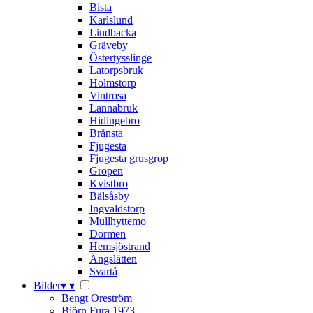
Bista
Karlslund
Lindbacka
Gräveby
Östertysslinge
Latorpsbruk
Holmstorp
Vintrosa
Lannabruk
Hidingebro
Brånsta
Fjugesta
Fjugesta grusgrop
Gropen
Kvistbro
Bälsåsby
Ingvaldstorp
Mullhyttemo
Dormen
Hemsjöstrand
Ängslätten
Svartå
Bilder
▾
▾
Bengt Oreström
Björn Fura 1973