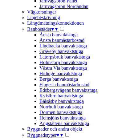
Järnvägsbron Fallet
Järnvägsbron Nordändan
Vägkorsningar
Linjebeskrivning
Längdmätningskonnektionen
Banbostäder
▾
▾
Ånsta banvaktstuga
Ånsta banmästarbostad
Lindbacka banvaktstuga
Gräveby banvaktstuga
Latorpsbruk banvaktstuga
Holmstorp banvaktstuga
Västra Via banvaktstuga
Hidinge banvaktstuga
Berga banvaktstuga
Fjugesta banmästarbostad
Edsbergsvägens banvaktstuga
Kvistbro banvaktstuga
Bälsåsby banvaktstuga
Norrhult banvaktstuga
Dormen banvaktstuga
Hemsjöns banvaktstuga
Ängslättens banvaktstuga
Byggnader och andra objekt
Byggnadstyper
▾
▾