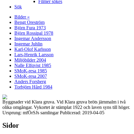
Filmer sökes
Sök
Bilder «
Bengt Oreström
Björn Fura 1973
Björn Rossipal 1978
Ingemar Andersson
Ingemar Juhlin
Karl-Olof Karlsson
Lars-Henrik Larsson
Miljöbilder 2004
Nalle Elfqvist 1985
SMoK-resa 1985
SMoK-resa 2007
Anders Forsberg
Torbjörn Hård 1984
Byggnader vid Klara gruva. Vid Klara gruva bröts järnmalm i två
olika omgångar. Vykortet är stämplat 1922 och laven syns till höger.
Ursprung: mfÖrSJs samlingar Publicerad: 2019-04-05
Sidor