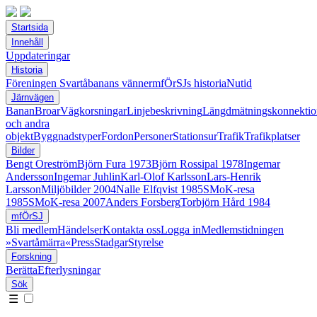
Startsida
Innehåll
Uppdateringar
Historia
Föreningen Svartåbanans vänner
mfÖrSJs historia
Nutid
Järnvägen
Banan
Broar
Vägkorsningar
Linjebeskrivning
Längdmätningskonnektio
och andra
objekt
Byggnadstyper
Fordon
Personer
Stationsur
Trafik
Trafikplatser
Bilder
Bengt Oreström
Björn Fura 1973
Björn Rossipal 1978
Ingemar
Andersson
Ingemar Juhlin
Karl-Olof Karlsson
Lars-Henrik
Larsson
Miljöbilder 2004
Nalle Elfqvist 1985
SMoK-resa
1985
SMoK-resa 2007
Anders Forsberg
Torbjörn Hård 1984
mfÖrSJ
Bli medlem
Händelser
Kontakta oss
Logga in
Medlemstidningen
»Svartåmärra«
Press
Stadgar
Styrelse
Forskning
Berätta
Efterlysningar
Sök
☰