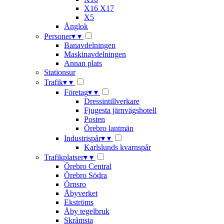
X16 X17
X5
Ånglok
Personer
▾
▾
Banavdelningen
Maskinavdelningen
Annan plats
Stationsur
Trafik
▾
▾
Företag
▾
▾
Dressintillverkare
Fjugesta järnvägshotell
Posten
Örebro lantmän
Industrispår
▾
▾
Karlslunds kvarnspår
Trafikplatser
▾
▾
Örebro Central
Örebro Södra
Örnsro
Åbyverket
Ekströms
Åby tegelbruk
Skråmsta