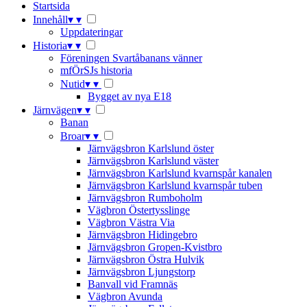
Startsida
Innehåll
▾
▾
Uppdateringar
Historia
▾
▾
Föreningen Svartåbanans vänner
mfÖrSJs historia
Nutid
▾
▾
Bygget av nya E18
Järnvägen
▾
▾
Banan
Broar
▾
▾
Järnvägsbron Karlslund öster
Järnvägsbron Karlslund väster
Järnvägsbron Karlslund kvarnspår kanalen
Järnvägsbron Karlslund kvarnspår tuben
Järnvägsbron Rumboholm
Vägbron Östertysslinge
Vägbron Västra Via
Järnvägsbron Hidingebro
Järnvägsbron Gropen-Kvistbro
Järnvägsbron Östra Hulvik
Järnvägsbron Ljungstorp
Banvall vid Framnäs
Vägbron Avunda