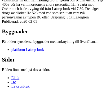
vagnslaster till och från Hidingebro, Fjugesta och Mullhyttemo. Tåg
4063 bör ha varit morgonens andra persontåg från Svartå mot
Örebro och hade avgångstid från Latorpsbruk vid 7:39. Det tåget
drogs av elloket Hc 523 med vad som ser ut att vara två
personvagnar av typen B6 efter. Ursprung: Stig Lagergren
Publicerad: 2020-02-01
Byggnader
På bilden syns dessa byggnader med anknytning till Svartåbanan.
plattform Latorpsbruk
Sidor
Bilden finns med på dessa sidor.
Ellok
Hc
Latorpsbruk