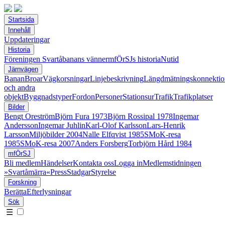
Startsida
Innehåll
Uppdateringar
Historia
Föreningen Svartåbanans vänner
mfÖrSJs historia
Nutid
Järnvägen
Banan
Broar
Vägkorsningar
Linjebeskrivning
Längdmätningskonnektio
och andra
objekt
Byggnadstyper
Fordon
Personer
Stationsur
Trafik
Trafikplatser
Bilder
Bengt Oreström
Björn Fura 1973
Björn Rossipal 1978
Ingemar
Andersson
Ingemar Juhlin
Karl-Olof Karlsson
Lars-Henrik
Larsson
Miljöbilder 2004
Nalle Elfqvist 1985
SMoK-resa
1985
SMoK-resa 2007
Anders Forsberg
Torbjörn Hård 1984
mfÖrSJ
Bli medlem
Händelser
Kontakta oss
Logga in
Medlemstidningen
»Svartåmärra«
Press
Stadgar
Styrelse
Forskning
Berätta
Efterlysningar
Sök
☰