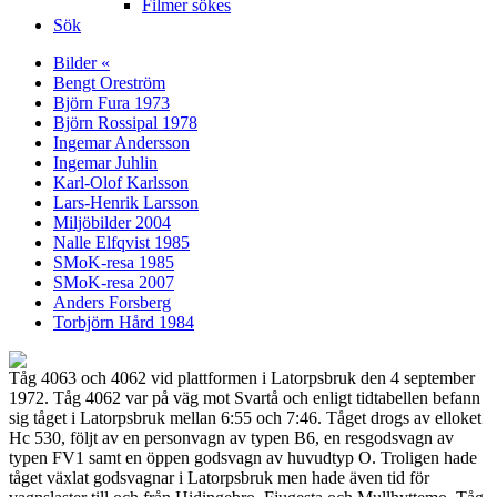
Filmer sökes
Sök
Bilder «
Bengt Oreström
Björn Fura 1973
Björn Rossipal 1978
Ingemar Andersson
Ingemar Juhlin
Karl-Olof Karlsson
Lars-Henrik Larsson
Miljöbilder 2004
Nalle Elfqvist 1985
SMoK-resa 1985
SMoK-resa 2007
Anders Forsberg
Torbjörn Hård 1984
Tåg 4063 och 4062 vid plattformen i Latorpsbruk den 4 september
1972. Tåg 4062 var på väg mot Svartå och enligt tidtabellen befann
sig tåget i Latorpsbruk mellan 6:55 och 7:46. Tåget drogs av elloket
Hc 530, följt av en personvagn av typen B6, en resgodsvagn av
typen FV1 samt en öppen godsvagn av huvudtyp O. Troligen hade
tåget växlat godsvagnar i Latorpsbruk men hade även tid för