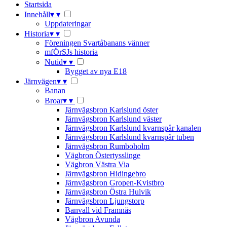
Startsida
Innehåll
▾
▾
Uppdateringar
Historia
▾
▾
Föreningen Svartåbanans vänner
mfÖrSJs historia
Nutid
▾
▾
Bygget av nya E18
Järnvägen
▾
▾
Banan
Broar
▾
▾
Järnvägsbron Karlslund öster
Järnvägsbron Karlslund väster
Järnvägsbron Karlslund kvarnspår kanalen
Järnvägsbron Karlslund kvarnspår tuben
Järnvägsbron Rumboholm
Vägbron Östertysslinge
Vägbron Västra Via
Järnvägsbron Hidingebro
Järnvägsbron Gropen-Kvistbro
Järnvägsbron Östra Hulvik
Järnvägsbron Ljungstorp
Banvall vid Framnäs
Vägbron Avunda