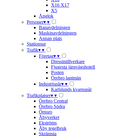
X16 X17
X5
Ånglok
Personer
▾
▾
Banavdelningen
Maskinavdelningen
Annan plats
Stationsur
Trafik
▾
▾
Företag
▾
▾
Dressintillverkare
Fjugesta järnvägshotell
Posten
Örebro lantmän
Industrispår
▾
▾
Karlslunds kvarnspår
Trafikplatser
▾
▾
Örebro Central
Örebro Södra
Örnsro
Åbyverket
Ekströms
Åby tegelbruk
Skråmsta