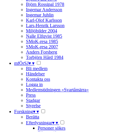
Björn Rossipal 1978
Ingemar Andersson
Ingemar Juhlin
Karl-Olof Karlsson
Lars-Henrik Larsson
Miljöbilder 2004
Nalle Elfqvist 1985
SMoK-resa 1985
SMoK-resa 2007
Anders Forsberg
Torbjörn Hård 1984
mfÖrSJ
▾
▾
Bli medlem
Händelser
Kontakta oss
Logga in
Medlemstidningen »Svartåmärra«
Press
Stadgar
Styrelse
Forskning
▾
▾
Berätta
Efterlysningar
▾
▾
Personer sökes