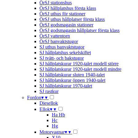
ÖrSJ stationshus
ÖrSJ hållplatshus första klass
ÖrSJ uthus för stationer
ÖrSJ uthus hållplatser första klass
ÖrSJ godsmagasin stationer
ÖrSJ godsmagasin hållplatser första klass
ÖrSJ vattentorn
ÖrSJ banvaktstugor
SJ uthus banvaktstugor
SJ hållplatshus sekelskiftet
SJ tvätt- och bakstugor
SJ hållplatskurar 1920-talet modell större
SJ hållplatskurar 1920-talet modell mindre
SJ hållplatskurar sluten 1940-talet
SJ hållplatskurar öppen 1940-talet
SJ hållplatskurar 1970-talet
SJ rastkur
Fordon
▾
▾
Diesellok
Ellok
▾
▾
Ha Hb
Hc
Hg
Motorvagnar
▾
▾
X10