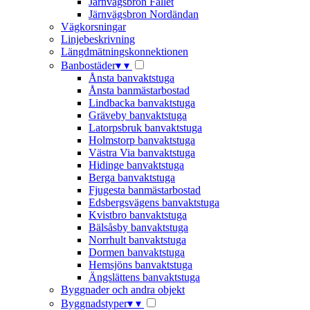
Järnvägsbron Fallet
Järnvägsbron Nordändan
Vägkorsningar
Linjebeskrivning
Längdmätningskonnektionen
Banbostäder
▾
▾
Ånsta banvaktstuga
Ånsta banmästarbostad
Lindbacka banvaktstuga
Gräveby banvaktstuga
Latorpsbruk banvaktstuga
Holmstorp banvaktstuga
Västra Via banvaktstuga
Hidinge banvaktstuga
Berga banvaktstuga
Fjugesta banmästarbostad
Edsbergsvägens banvaktstuga
Kvistbro banvaktstuga
Bälsåsby banvaktstuga
Norrhult banvaktstuga
Dormen banvaktstuga
Hemsjöns banvaktstuga
Ängslättens banvaktstuga
Byggnader och andra objekt
Byggnadstyper
▾
▾