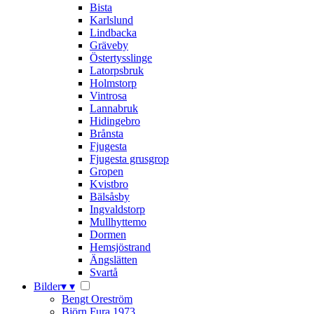
Bista
Karlslund
Lindbacka
Gräveby
Östertysslinge
Latorpsbruk
Holmstorp
Vintrosa
Lannabruk
Hidingebro
Brånsta
Fjugesta
Fjugesta grusgrop
Gropen
Kvistbro
Bälsåsby
Ingvaldstorp
Mullhyttemo
Dormen
Hemsjöstrand
Ängslätten
Svartå
Bilder
▾
▾
Bengt Oreström
Björn Fura 1973