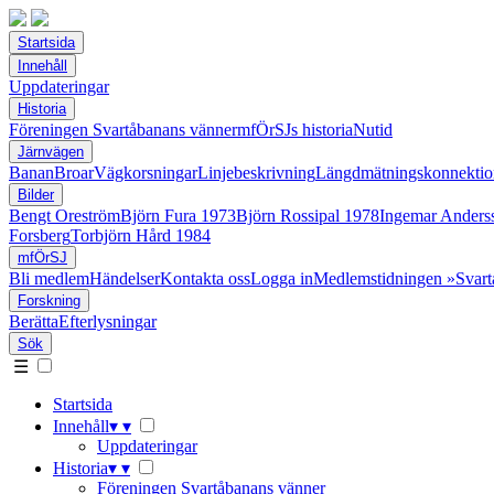
Startsida
Innehåll
Uppdateringar
Historia
Föreningen Svartåbanans vänner
mfÖrSJs historia
Nutid
Järnvägen
Banan
Broar
Vägkorsningar
Linjebeskrivning
Längdmätningskonnektio
Bilder
Bengt Oreström
Björn Fura 1973
Björn Rossipal 1978
Ingemar Anders
Forsberg
Torbjörn Hård 1984
mfÖrSJ
Bli medlem
Händelser
Kontakta oss
Logga in
Medlemstidningen »Svart
Forskning
Berätta
Efterlysningar
Sök
☰
Startsida
Innehåll
▾
▾
Uppdateringar
Historia
▾
▾
Föreningen Svartåbanans vänner