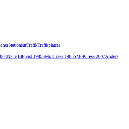
soner
Stationsur
Trafik
Trafikplatser
2004
Nalle Elfqvist 1985
SMoK-resa 1985
SMoK-resa 2007
Anders