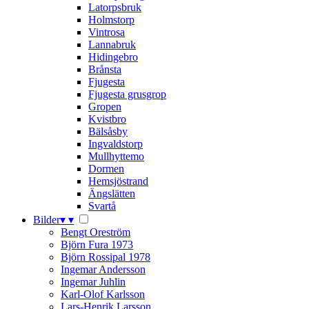
Latorpsbruk
Holmstorp
Vintrosa
Lannabruk
Hidingebro
Brånsta
Fjugesta
Fjugesta grusgrop
Gropen
Kvistbro
Bälsåsby
Ingvaldstorp
Mullhyttemo
Dormen
Hemsjöstrand
Ängslätten
Svartå
Bilder
▾
▾
Bengt Oreström
Björn Fura 1973
Björn Rossipal 1978
Ingemar Andersson
Ingemar Juhlin
Karl-Olof Karlsson
Lars-Henrik Larsson