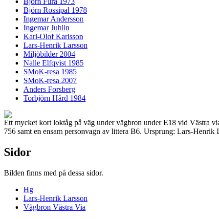
Björn Fura 1973
Björn Rossipal 1978
Ingemar Andersson
Ingemar Juhlin
Karl-Olof Karlsson
Lars-Henrik Larsson
Miljöbilder 2004
Nalle Elfqvist 1985
SMoK-resa 1985
SMoK-resa 2007
Anders Forsberg
Torbjörn Hård 1984
Ett mycket kort loktåg på väg under vägbron under E18 vid Västra vi
756 samt en ensam personvagn av littera B6. Ursprung: Lars-Henrik 
Sidor
Bilden finns med på dessa sidor.
Hg
Lars-Henrik Larsson
Vägbron Västra Via