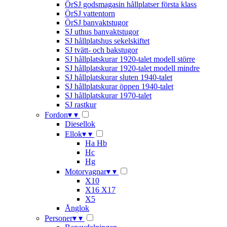
ÖrSJ godsmagasin hållplatser första klass
ÖrSJ vattentorn
ÖrSJ banvaktstugor
SJ uthus banvaktstugor
SJ hållplatshus sekelskiftet
SJ tvätt- och bakstugor
SJ hållplatskurar 1920-talet modell större
SJ hållplatskurar 1920-talet modell mindre
SJ hållplatskurar sluten 1940-talet
SJ hållplatskurar öppen 1940-talet
SJ hållplatskurar 1970-talet
SJ rastkur
Fordon
▾
▾
Diesellok
Ellok
▾
▾
Ha Hb
Hc
Hg
Motorvagnar
▾
▾
X10
X16 X17
X5
Ånglok
Personer
▾
▾