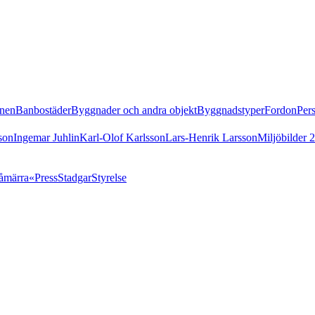
nen
Banbostäder
Byggnader och andra objekt
Byggnadstyper
Fordon
Per
son
Ingemar Juhlin
Karl-Olof Karlsson
Lars-Henrik Larsson
Miljöbilder 
åmärra«
Press
Stadgar
Styrelse