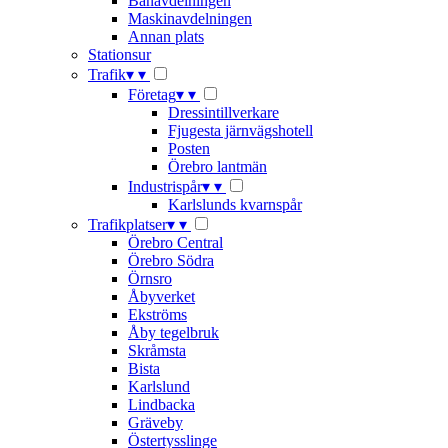
Banavdelningen
Maskinavdelningen
Annan plats
Stationsur
Trafik
▾
▾
Företag
▾
▾
Dressintillverkare
Fjugesta järnvägshotell
Posten
Örebro lantmän
Industrispår
▾
▾
Karlslunds kvarnspår
Trafikplatser
▾
▾
Örebro Central
Örebro Södra
Örnsro
Åbyverket
Ekströms
Åby tegelbruk
Skråmsta
Bista
Karlslund
Lindbacka
Gräveby
Östertysslinge