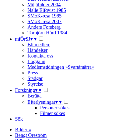
Miljöbilder 2004
Nalle Elfqvist 1985
SMoK-resa 1985
SMoK-resa 2007
Anders Forsberg
Torbjörn Hård 1984
mfÖrSJ
▾
▾
Bli medlem
Händelser
Kontakta oss
Logga in
Medlemstidningen »Svartåmärra«
Press
Stadgar
Styrelse
Forskning
▾
▾
Berätta
Efterlysningar
▾
▾
Personer sökes
Filmer sökes
Sök
Bilder «
Bengt Oreström