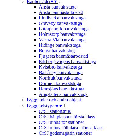
Banbostäder
▾
▾
Ånsta banvaktstuga
Ånsta banmästarbostad
Lindbacka banvaktstuga
Gräveby banvaktstuga
Latorpsbruk banvaktstuga
Holmstorp banvaktstuga
Västra Via banvaktstuga
Hidinge banvaktstuga
Berga banvaktstuga
Fjugesta banmästarbostad
Edsbergsvägens banvaktstuga
Kvistbro banvaktstuga
Bälsåsby banvaktstuga
Norrhult banvaktstuga
Dormen banvaktstuga
Hemsjöns banvaktstuga
Ängslättens banvaktstuga
Byggnader och andra objekt
Byggnadstyper
▾
▾
ÖrSJ stationshus
ÖrSJ hållplatshus första klass
ÖrSJ uthus för stationer
ÖrSJ uthus hållplatser första klass
ÖrSJ godsmagasin stationer