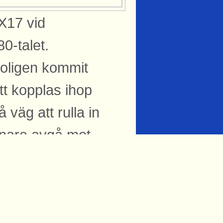
 X17 vid
0-talet.
roligen kommit
att kopplas ihop
väg att rulla in
enare avgå mot
: Lars-Henrik