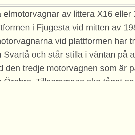
 elmotorvagnar av littera X16 eller
ttformen i Fjugesta vid mitten av 198
otorvagnarna vid plattformen har t
n Svartå och står stilla i väntan på 
 den tredje motorvagnen som är på 
n Örebro. Tillsammans ska tåget s
bro vilket är bortåt i bild. Ursprung
sson Publicerad: 2025-11-26