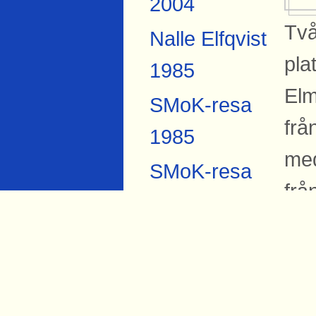
2004
Två
Nalle Elfqvist
pla
1985
Elm
SMoK-resa
frå
1985
med
SMoK-resa
frå
2007
Öre
Anders
Lar
Forsberg
Torbjörn Hård