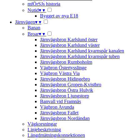
mfÖrSJs historia
Nutid
▾
▾
Bygget av nya E18
Järnvägen
▾
▾
Banan
Broar
▾
▾
Järnvägsbron Karlslund öster
Järnvägsbron Karlslund väster
Järnvägsbron Karlslund kvarnspår kanalen
Järnvägsbron Karlslund kvarnspår tuben
Järnvägsbron Rumboholm
Vägbron Östertysslinge
Vägbron Västra Via
Järnvägsbron Hidingebro
Järnvägsbron Gropen-Kvistbro
Järnvägsbron Östra Hulvik
Järnvägsbron Ljungstorp
Banvall vid Framnäs
Vägbron Avunda
Järnvägsbron Fallet
Järnvägsbron Nordändan
Vägkorsningar
Linjebeskrivning
Längdmätningskonnektionen