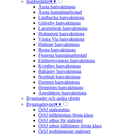
Banbostäder
▾
▾
Ånsta banvaktstuga
Ånsta banmästarbostad
Lindbacka banvaktstuga
Gräveby banvaktstuga
Latorpsbruk banvaktstuga
Holmstorp banvaktstuga
Västra Via banvaktstuga
Hidinge banvaktstuga
Berga banvaktstuga
Fjugesta banmästarbostad
Edsbergsvägens banvaktstuga
Kvistbro banvaktstuga
Bälsåsby banvaktstuga
Norrhult banvaktstuga
Dormen banvaktstuga
Hemsjöns banvaktstuga
Ängslättens banvaktstuga
Byggnader och andra objekt
Byggnadstyper
▾
▾
ÖrSJ stationshus
ÖrSJ hållplatshus första klass
ÖrSJ uthus för stationer
ÖrSJ uthus hållplatser första klass
ÖrSJ godsmagasin stationer