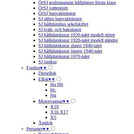
ÖrSJ godsmagasin hållplatser första klass
ÖrSJ vattentorn
ÖrSJ banvaktstugor
SJ uthus banvaktstugor
SJ hållplatshus sekelskiftet
SJ tvätt- och bakstugor
SJ hållplatskurar 1920-talet modell större
SJ hållplatskurar 1920-talet modell mindre
SJ hållplatskurar sluten 1940-talet
SJ hållplatskurar öppen 1940-talet
SJ hållplatskurar 1970-talet
SJ rastkur
Fordon
▾
▾
Diesellok
Ellok
▾
▾
Ha Hb
Hc
Hg
Motorvagnar
▾
▾
X10
X16 X17
X5
Ånglok
Personer
▾
▾