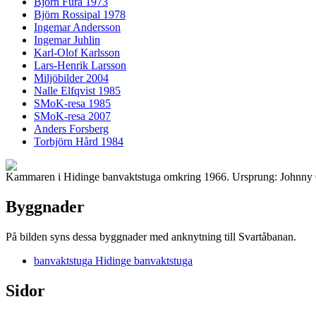
Björn Fura 1973
Björn Rossipal 1978
Ingemar Andersson
Ingemar Juhlin
Karl-Olof Karlsson
Lars-Henrik Larsson
Miljöbilder 2004
Nalle Elfqvist 1985
SMoK-resa 1985
SMoK-resa 2007
Anders Forsberg
Torbjörn Hård 1984
Kammaren i Hidinge banvaktstuga omkring 1966. Ursprung: Johnny C
Byggnader
På bilden syns dessa byggnader med anknytning till Svartåbanan.
banvaktstuga Hidinge banvaktstuga
Sidor