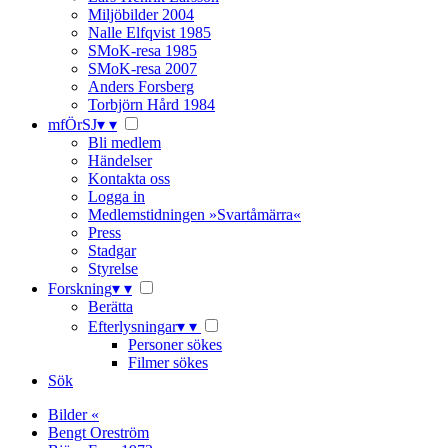
Miljöbilder 2004
Nalle Elfqvist 1985
SMoK-resa 1985
SMoK-resa 2007
Anders Forsberg
Torbjörn Hård 1984
mfÖrSJ
▾
▾
Bli medlem
Händelser
Kontakta oss
Logga in
Medlemstidningen »Svartåmärra«
Press
Stadgar
Styrelse
Forskning
▾
▾
Berätta
Efterlysningar
▾
▾
Personer sökes
Filmer sökes
Sök
Bilder «
Bengt Oreström