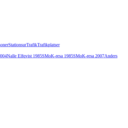
soner
Stationsur
Trafik
Trafikplatser
2004
Nalle Elfqvist 1985
SMoK-resa 1985
SMoK-resa 2007
Anders