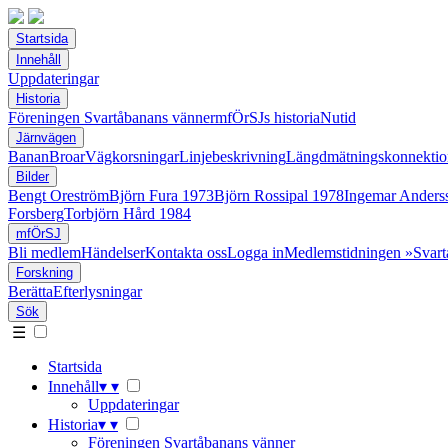
Startsida
Innehåll
Uppdateringar
Historia
Föreningen Svartåbanans vänner
mfÖrSJs historia
Nutid
Järnvägen
Banan
Broar
Vägkorsningar
Linjebeskrivning
Längdmätningskonnektio
Bilder
Bengt Oreström
Björn Fura 1973
Björn Rossipal 1978
Ingemar Anders
Forsberg
Torbjörn Hård 1984
mfÖrSJ
Bli medlem
Händelser
Kontakta oss
Logga in
Medlemstidningen »Svart
Forskning
Berätta
Efterlysningar
Sök
☰
Startsida
Innehåll
▾
▾
Uppdateringar
Historia
▾
▾
Föreningen Svartåbanans vänner