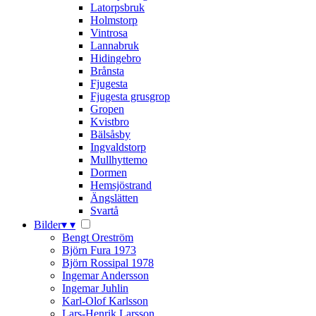
Latorpsbruk
Holmstorp
Vintrosa
Lannabruk
Hidingebro
Brånsta
Fjugesta
Fjugesta grusgrop
Gropen
Kvistbro
Bälsåsby
Ingvaldstorp
Mullhyttemo
Dormen
Hemsjöstrand
Ängslätten
Svartå
Bilder
▾
▾
Bengt Oreström
Björn Fura 1973
Björn Rossipal 1978
Ingemar Andersson
Ingemar Juhlin
Karl-Olof Karlsson
Lars-Henrik Larsson