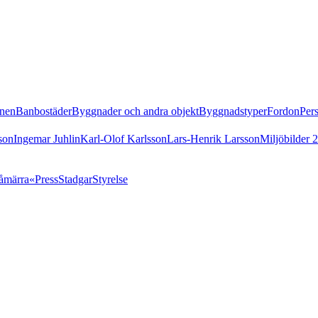
nen
Banbostäder
Byggnader och andra objekt
Byggnadstyper
Fordon
Per
son
Ingemar Juhlin
Karl-Olof Karlsson
Lars-Henrik Larsson
Miljöbilder 
åmärra«
Press
Stadgar
Styrelse