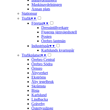
Banavdelningen
Maskinavdelningen
Annan plats
Stationsur
Trafik
▾
▾
Företag
▾
▾
Dressintillverkare
Fjugesta järnvägshotell
Posten
Örebro lantmän
Industrispår
▾
▾
Karlslunds kvarnspår
Trafikplatser
▾
▾
Örebro Central
Örebro Södra
Örnsro
Åbyverket
Ekströms
Åby tegelbruk
Skråmsta
Bista
Karlslund
Lindbacka
Gräveby
Östertysslinge