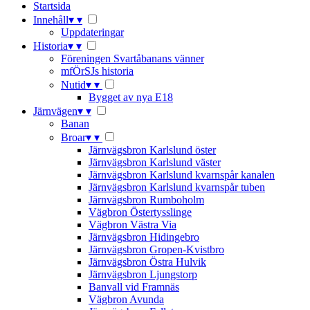
Startsida
Innehåll
▾
▾
Uppdateringar
Historia
▾
▾
Föreningen Svartåbanans vänner
mfÖrSJs historia
Nutid
▾
▾
Bygget av nya E18
Järnvägen
▾
▾
Banan
Broar
▾
▾
Järnvägsbron Karlslund öster
Järnvägsbron Karlslund väster
Järnvägsbron Karlslund kvarnspår kanalen
Järnvägsbron Karlslund kvarnspår tuben
Järnvägsbron Rumboholm
Vägbron Östertysslinge
Vägbron Västra Via
Järnvägsbron Hidingebro
Järnvägsbron Gropen-Kvistbro
Järnvägsbron Östra Hulvik
Järnvägsbron Ljungstorp
Banvall vid Framnäs
Vägbron Avunda