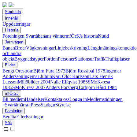
Startsida
Innehåll
Uppdateringar
Historia
Föreningen Svartåbanans vänner
mfÖrSJs historia
Nutid
Järnvägen
Banan
Broar
Vägkorsningar
Linjebeskrivning
Längdmätningskonnektio
och andra
objekt
Byggnadstyper
Fordon
Personer
Stationsur
Trafik
Trafikplatser
Bilder
Bengt Oreström
Björn Fura 1973
Björn Rossipal 1978
Ingemar
Andersson
Ingemar Juhlin
Karl-Olof Karlsson
Lars-Henrik
Larsson
Miljöbilder 2004
Nalle Elfqvist 1985
SMoK-resa
1985
SMoK-resa 2007
Anders Forsberg
Torbjörn Hård 1984
mfÖrSJ
Bli medlem
Händelser
Kontakta oss
Logga in
Medlemstidningen
»Svartåmärra«
Press
Stadgar
Styrelse
Forskning
Berätta
Efterlysningar
Sök
☰