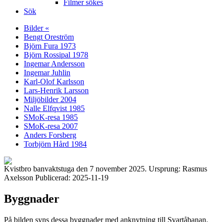
Filmer sökes
Sök
Bilder «
Bengt Oreström
Björn Fura 1973
Björn Rossipal 1978
Ingemar Andersson
Ingemar Juhlin
Karl-Olof Karlsson
Lars-Henrik Larsson
Miljöbilder 2004
Nalle Elfqvist 1985
SMoK-resa 1985
SMoK-resa 2007
Anders Forsberg
Torbjörn Hård 1984
Kvistbro banvaktstuga den 7 november 2025. Ursprung: Rasmus
Axelsson Publicerad: 2025-11-19
Byggnader
På bilden syns dessa byggnader med anknytning till Svartåbanan.