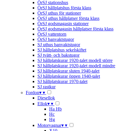
ÖrSJ stationshus
ÖrSJ hållplatshus första klass
ÖrSJ uthus för stationer
ÖrSJ uthus hållplatser första klass
ÖrSJ godsmagasin stationer
ÖrSJ godsmagasin hållplatser första klass
ÖrSJ vattentorn
ÖrSJ banvaktstugor
SJ uthus banvaktstugor
SJ hållplatshus sekelskiftet
SJ tvätt- och bakstugor
SJ hållplatskurar 1920-talet modell större
SJ hållplatskurar 1920-talet modell mindre
SJ hållplatskurar sluten 1940-talet
SJ hållplatskurar öppen 1940-talet
SJ hållplatskurar 1970-talet
SJ rastkur
Fordon
▾
▾
Diesellok
Ellok
▾
▾
Ha Hb
Hc
Hg
Motorvagnar
▾
▾
X10