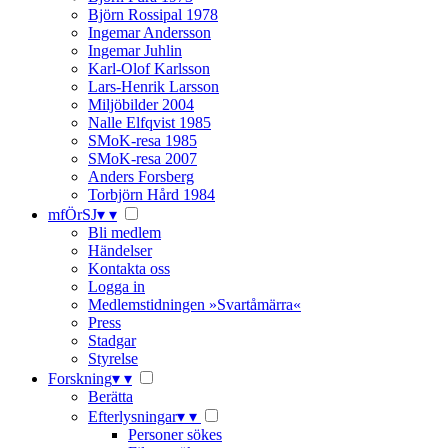
Björn Rossipal 1978
Ingemar Andersson
Ingemar Juhlin
Karl-Olof Karlsson
Lars-Henrik Larsson
Miljöbilder 2004
Nalle Elfqvist 1985
SMoK-resa 1985
SMoK-resa 2007
Anders Forsberg
Torbjörn Hård 1984
mfÖrSJ
▾
▾
Bli medlem
Händelser
Kontakta oss
Logga in
Medlemstidningen »Svartåmärra«
Press
Stadgar
Styrelse
Forskning
▾
▾
Berätta
Efterlysningar
▾
▾
Personer sökes