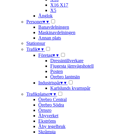
X16 X17
X5
Ånglok
Personer
▾
▾
Banavdelningen
Maskinavdelningen
Annan plats
Stationsur
Trafik
▾
▾
Företag
▾
▾
Dressintillverkare
Fjugesta järnvägshotell
Posten
Örebro lantmän
Industrispår
▾
▾
Karlslunds kvarnspår
Trafikplatser
▾
▾
Örebro Central
Örebro Södra
Örnsro
Åbyverket
Ekströms
Åby tegelbruk
Skråmsta