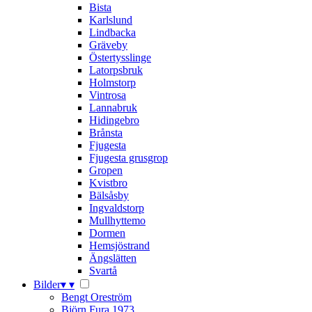
Bista
Karlslund
Lindbacka
Gräveby
Östertysslinge
Latorpsbruk
Holmstorp
Vintrosa
Lannabruk
Hidingebro
Brånsta
Fjugesta
Fjugesta grusgrop
Gropen
Kvistbro
Bälsåsby
Ingvaldstorp
Mullhyttemo
Dormen
Hemsjöstrand
Ängslätten
Svartå
Bilder
▾
▾
Bengt Oreström
Björn Fura 1973