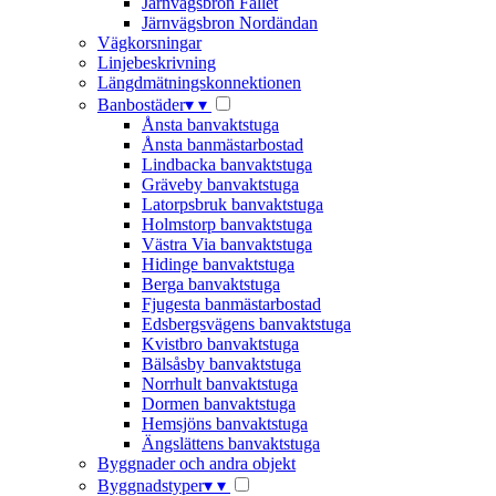
Järnvägsbron Fallet
Järnvägsbron Nordändan
Vägkorsningar
Linjebeskrivning
Längdmätningskonnektionen
Banbostäder
▾
▾
Ånsta banvaktstuga
Ånsta banmästarbostad
Lindbacka banvaktstuga
Gräveby banvaktstuga
Latorpsbruk banvaktstuga
Holmstorp banvaktstuga
Västra Via banvaktstuga
Hidinge banvaktstuga
Berga banvaktstuga
Fjugesta banmästarbostad
Edsbergsvägens banvaktstuga
Kvistbro banvaktstuga
Bälsåsby banvaktstuga
Norrhult banvaktstuga
Dormen banvaktstuga
Hemsjöns banvaktstuga
Ängslättens banvaktstuga
Byggnader och andra objekt
Byggnadstyper
▾
▾