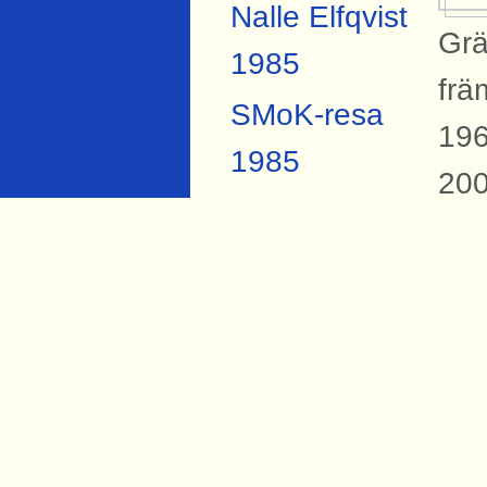
Nalle Elfqvist
Grä
1985
frä
SMoK-resa
196
1985
200
SMoK-resa
2007
B
Anders
På 
Forsberg
Sva
Torbjörn Hård
ban
1984