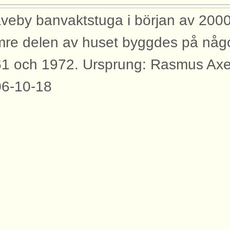
veby banvaktstuga i början av 2000-
mre delen av huset byggdes på någ
1 och 1972. Ursprung: Rasmus Axe
6-10-18
yggnader
bilden syns dessa byggnader med an
rtåbanan.
vaktstuga Gräveby banvaktstuga