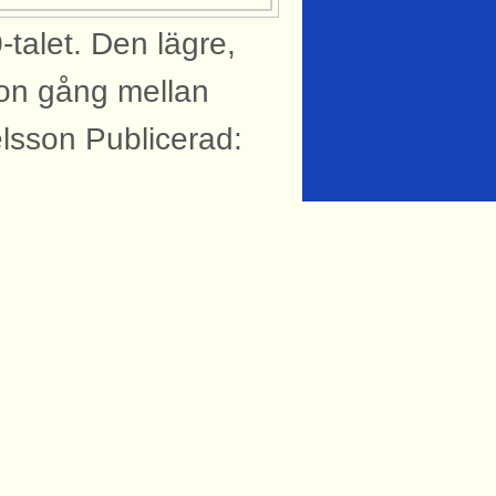
talet. Den lägre,
on gång mellan
lsson Publicerad:
knytning till