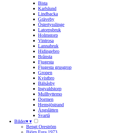
Bista
Karlslund
Lindbacka
Gräveby
Östertysslinge
Latorpsbruk
Holmstorp
Vintrosa
Lannabruk
Hidingebro
Brånsta
Fjugesta
Fjugesta grusgrop
Gropen
Kvistbro
Bälsåsby
Ingvaldstorp
Mullhyttemo
Dormen
Hemsjöstrand
Ängslätten
Svartå
Bilder
▾
▾
Bengt Oreström
Björn Fura 1973