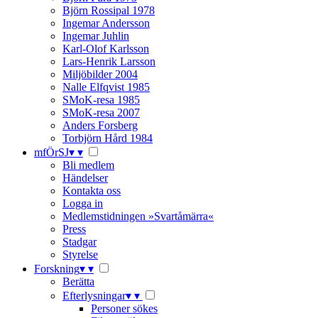
Björn Rossipal 1978
Ingemar Andersson
Ingemar Juhlin
Karl-Olof Karlsson
Lars-Henrik Larsson
Miljöbilder 2004
Nalle Elfqvist 1985
SMoK-resa 1985
SMoK-resa 2007
Anders Forsberg
Torbjörn Hård 1984
mfÖrSJ
▾
▾
Bli medlem
Händelser
Kontakta oss
Logga in
Medlemstidningen »Svartåmärra«
Press
Stadgar
Styrelse
Forskning
▾
▾
Berätta
Efterlysningar
▾
▾
Personer sökes