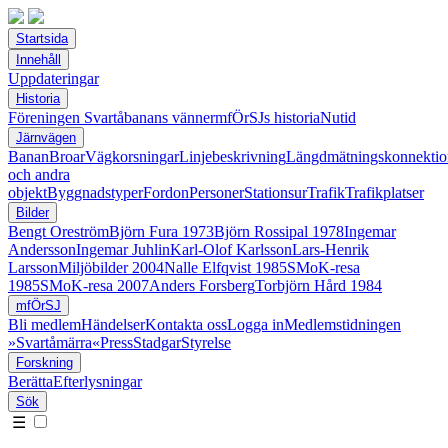
Startsida
Innehåll
Uppdateringar
Historia
Föreningen Svartåbanans vänner
mfÖrSJs historia
Nutid
Järnvägen
Banan
Broar
Vägkorsningar
Linjebeskrivning
Längdmätningskonnektio
och andra
objekt
Byggnadstyper
Fordon
Personer
Stationsur
Trafik
Trafikplatser
Bilder
Bengt Oreström
Björn Fura 1973
Björn Rossipal 1978
Ingemar
Andersson
Ingemar Juhlin
Karl-Olof Karlsson
Lars-Henrik
Larsson
Miljöbilder 2004
Nalle Elfqvist 1985
SMoK-resa
1985
SMoK-resa 2007
Anders Forsberg
Torbjörn Hård 1984
mfÖrSJ
Bli medlem
Händelser
Kontakta oss
Logga in
Medlemstidningen
»Svartåmärra«
Press
Stadgar
Styrelse
Forskning
Berätta
Efterlysningar
Sök
☰