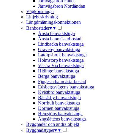
Järnvägsbron Fallet
Järnvägsbron Nordändan
Vägkorsningar
Linjebeskrivning
Längdmätningskonnektionen
Banbostäder
▾
▾
Ånsta banvaktstuga
Ånsta banmästarbostad
Lindbacka banvaktstuga
Gräveby banvaktstuga
Latorpsbruk banvaktstuga
Holmstorp banvaktstuga
Västra Via banvaktstuga
Hidinge banvaktstuga
Berga banvaktstuga
Fjugesta banmästarbostad
Edsbergsvägens banvaktstuga
Kvistbro banvaktstuga
Bälsåsby banvaktstuga
Norrhult banvaktstuga
Dormen banvaktstuga
Hemsjöns banvaktstuga
Ängslättens banvaktstuga
Byggnader och andra objekt
Byggnadstyper
▾
▾