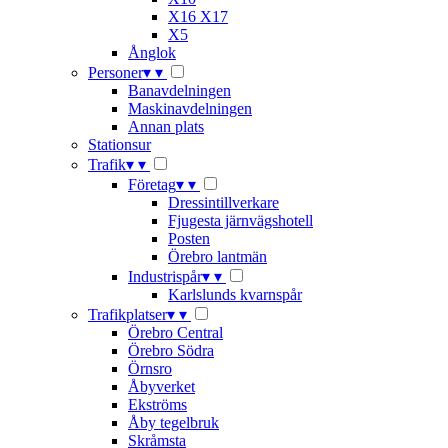
X16 X17
X5
Ånglok
Personer
▾
▾
Banavdelningen
Maskinavdelningen
Annan plats
Stationsur
Trafik
▾
▾
Företag
▾
▾
Dressintillverkare
Fjugesta järnvägshotell
Posten
Örebro lantmän
Industrispår
▾
▾
Karlslunds kvarnspår
Trafikplatser
▾
▾
Örebro Central
Örebro Södra
Örnsro
Åbyverket
Ekströms
Åby tegelbruk
Skråmsta