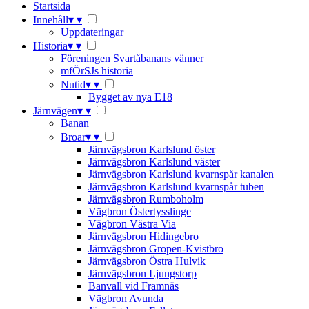
Startsida
Innehåll
▾
▾
Uppdateringar
Historia
▾
▾
Föreningen Svartåbanans vänner
mfÖrSJs historia
Nutid
▾
▾
Bygget av nya E18
Järnvägen
▾
▾
Banan
Broar
▾
▾
Järnvägsbron Karlslund öster
Järnvägsbron Karlslund väster
Järnvägsbron Karlslund kvarnspår kanalen
Järnvägsbron Karlslund kvarnspår tuben
Järnvägsbron Rumboholm
Vägbron Östertysslinge
Vägbron Västra Via
Järnvägsbron Hidingebro
Järnvägsbron Gropen-Kvistbro
Järnvägsbron Östra Hulvik
Järnvägsbron Ljungstorp
Banvall vid Framnäs
Vägbron Avunda