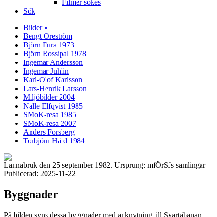
Filmer sökes
Sök
Bilder «
Bengt Oreström
Björn Fura 1973
Björn Rossipal 1978
Ingemar Andersson
Ingemar Juhlin
Karl-Olof Karlsson
Lars-Henrik Larsson
Miljöbilder 2004
Nalle Elfqvist 1985
SMoK-resa 1985
SMoK-resa 2007
Anders Forsberg
Torbjörn Hård 1984
Lannabruk den 25 september 1982. Ursprung: mfÖrSJs samlingar
Publicerad: 2025-11-22
Byggnader
På bilden syns dessa byggnader med anknytning till Svartåbanan.