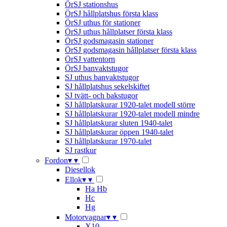
ÖrSJ stationshus
ÖrSJ hållplatshus första klass
ÖrSJ uthus för stationer
ÖrSJ uthus hållplatser första klass
ÖrSJ godsmagasin stationer
ÖrSJ godsmagasin hållplatser första klass
ÖrSJ vattentorn
ÖrSJ banvaktstugor
SJ uthus banvaktstugor
SJ hållplatshus sekelskiftet
SJ tvätt- och bakstugor
SJ hållplatskurar 1920-talet modell större
SJ hållplatskurar 1920-talet modell mindre
SJ hållplatskurar sluten 1940-talet
SJ hållplatskurar öppen 1940-talet
SJ hållplatskurar 1970-talet
SJ rastkur
Fordon
▾
▾
Diesellok
Ellok
▾
▾
Ha Hb
Hc
Hg
Motorvagnar
▾
▾
X10