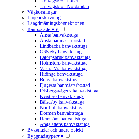
Järnvägsbron Fallet
Järnvägsbron Nordändan
Vägkorsningar
Linjebeskrivning
Längdmätningskonnektionen
Banbostäder
▾
▾
Ånsta banvaktstuga
Ånsta banmästarbostad
Lindbacka banvaktstuga
Gräveby banvaktstuga
Latorpsbruk banvaktstuga
Holmstorp banvaktstuga
Västra Via banvaktstuga
Hidinge banvaktstuga
Berga banvaktstuga
Fjugesta banmästarbostad
Edsbergsvägens banvaktstuga
Kvistbro banvaktstuga
Bälsåsby banvaktstuga
Norrhult banvaktstuga
Dormen banvaktstuga
Hemsjöns banvaktstuga
Ängslättens banvaktstuga
Byggnader och andra objekt
Byggnadstyper
▾
▾