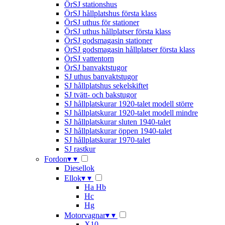
ÖrSJ stationshus
ÖrSJ hållplatshus första klass
ÖrSJ uthus för stationer
ÖrSJ uthus hållplatser första klass
ÖrSJ godsmagasin stationer
ÖrSJ godsmagasin hållplatser första klass
ÖrSJ vattentorn
ÖrSJ banvaktstugor
SJ uthus banvaktstugor
SJ hållplatshus sekelskiftet
SJ tvätt- och bakstugor
SJ hållplatskurar 1920-talet modell större
SJ hållplatskurar 1920-talet modell mindre
SJ hållplatskurar sluten 1940-talet
SJ hållplatskurar öppen 1940-talet
SJ hållplatskurar 1970-talet
SJ rastkur
Fordon
▾
▾
Diesellok
Ellok
▾
▾
Ha Hb
Hc
Hg
Motorvagnar
▾
▾
X10