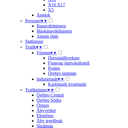
X16 X17
X5
Ånglok
Personer
▾
▾
Banavdelningen
Maskinavdelningen
Annan plats
Stationsur
Trafik
▾
▾
Företag
▾
▾
Dressintillverkare
Fjugesta järnvägshotell
Posten
Örebro lantmän
Industrispår
▾
▾
Karlslunds kvarnspår
Trafikplatser
▾
▾
Örebro Central
Örebro Södra
Örnsro
Åbyverket
Ekströms
Åby tegelbruk
Skråmsta