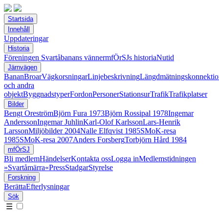
Startsida
Innehåll
Uppdateringar
Historia
Föreningen Svartåbanans vänner
mfÖrSJs historia
Nutid
Järnvägen
Banan
Broar
Vägkorsningar
Linjebeskrivning
Längdmätningskonnektio
och andra
objekt
Byggnadstyper
Fordon
Personer
Stationsur
Trafik
Trafikplatser
Bilder
Bengt Oreström
Björn Fura 1973
Björn Rossipal 1978
Ingemar
Andersson
Ingemar Juhlin
Karl-Olof Karlsson
Lars-Henrik
Larsson
Miljöbilder 2004
Nalle Elfqvist 1985
SMoK-resa
1985
SMoK-resa 2007
Anders Forsberg
Torbjörn Hård 1984
mfÖrSJ
Bli medlem
Händelser
Kontakta oss
Logga in
Medlemstidningen
»Svartåmärra«
Press
Stadgar
Styrelse
Forskning
Berätta
Efterlysningar
Sök
☰