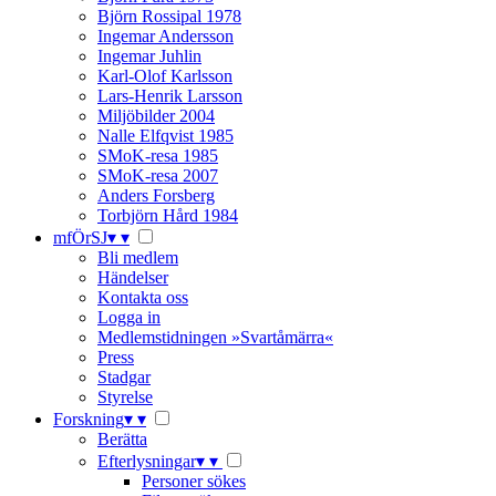
Björn Rossipal 1978
Ingemar Andersson
Ingemar Juhlin
Karl-Olof Karlsson
Lars-Henrik Larsson
Miljöbilder 2004
Nalle Elfqvist 1985
SMoK-resa 1985
SMoK-resa 2007
Anders Forsberg
Torbjörn Hård 1984
mfÖrSJ
▾
▾
Bli medlem
Händelser
Kontakta oss
Logga in
Medlemstidningen »Svartåmärra«
Press
Stadgar
Styrelse
Forskning
▾
▾
Berätta
Efterlysningar
▾
▾
Personer sökes