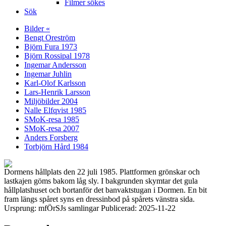
Filmer sökes
Sök
Bilder «
Bengt Oreström
Björn Fura 1973
Björn Rossipal 1978
Ingemar Andersson
Ingemar Juhlin
Karl-Olof Karlsson
Lars-Henrik Larsson
Miljöbilder 2004
Nalle Elfqvist 1985
SMoK-resa 1985
SMoK-resa 2007
Anders Forsberg
Torbjörn Hård 1984
Dormens hållplats den 22 juli 1985. Plattformen grönskar och
lastkajen göms bakom låg sly. I bakgrunden skymtar det gula
hållplatshuset och bortanför det banvaktstugan i Dormen. En bit
fram längs spåret syns en dressinbod på spårets vänstra sida.
Ursprung: mfÖrSJs samlingar Publicerad: 2025-11-22