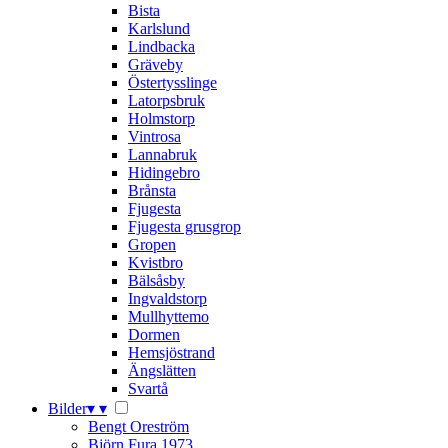
Bista
Karlslund
Lindbacka
Gräveby
Östertysslinge
Latorpsbruk
Holmstorp
Vintrosa
Lannabruk
Hidingebro
Brånsta
Fjugesta
Fjugesta grusgrop
Gropen
Kvistbro
Bälsåsby
Ingvaldstorp
Mullhyttemo
Dormen
Hemsjöstrand
Ängslätten
Svartå
Bilder
▾
▾
Bengt Oreström
Björn Fura 1973