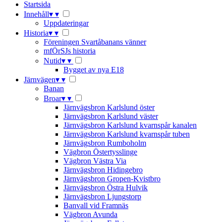
Startsida
Innehåll
▾
▾
Uppdateringar
Historia
▾
▾
Föreningen Svartåbanans vänner
mfÖrSJs historia
Nutid
▾
▾
Bygget av nya E18
Järnvägen
▾
▾
Banan
Broar
▾
▾
Järnvägsbron Karlslund öster
Järnvägsbron Karlslund väster
Järnvägsbron Karlslund kvarnspår kanalen
Järnvägsbron Karlslund kvarnspår tuben
Järnvägsbron Rumboholm
Vägbron Östertysslinge
Vägbron Västra Via
Järnvägsbron Hidingebro
Järnvägsbron Gropen-Kvistbro
Järnvägsbron Östra Hulvik
Järnvägsbron Ljungstorp
Banvall vid Framnäs
Vägbron Avunda