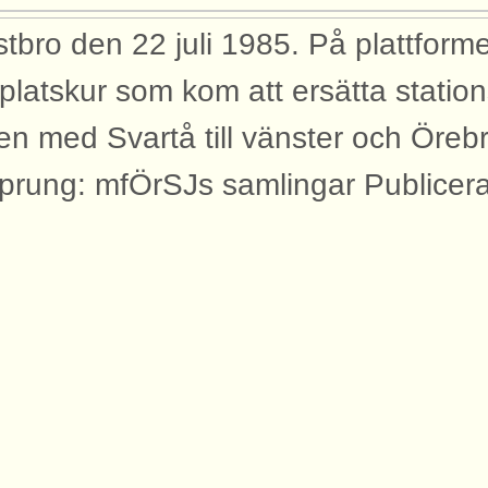
stbro den 22 juli 1985. På plattform
lplatskur som kom att ersätta statio
en med Svartå till vänster och Örebro
prung: mfÖrSJs samlingar Publicer
yggnader
bilden syns dessa byggnader med an
rtåbanan.
lplatsbyggnad Kvistbro