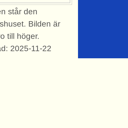
en står den
nshuset. Bilden är
 till höger.
ad: 2025-11-22
knytning till