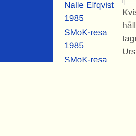
Nalle Elfqvist
Kvi
1985
hål
SMoK-resa
tag
1985
Urs
SMoK-resa
2007
B
Anders
På 
Forsberg
Sva
Torbjörn Hård
hål
1984