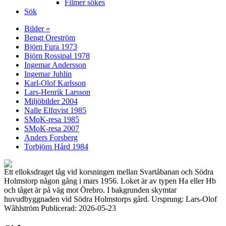
Filmer sökes
Sök
Bilder «
Bengt Oreström
Björn Fura 1973
Björn Rossipal 1978
Ingemar Andersson
Ingemar Juhlin
Karl-Olof Karlsson
Lars-Henrik Larsson
Miljöbilder 2004
Nalle Elfqvist 1985
SMoK-resa 1985
SMoK-resa 2007
Anders Forsberg
Torbjörn Hård 1984
Ett elloksdraget tåg vid korsningen mellan Svartåbanan och Södra
Holmstorp någon gång i mars 1956. Loket är av typen Ha eller Hb
och tåget är på väg mot Örebro. I bakgrunden skymtar
huvudbyggnaden vid Södra Holmstorps gård. Ursprung: Lars-Olof
Wåhlström Publicerad: 2026-05-23