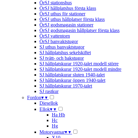
ÖrSJ stationshus
ÖrSJ hållplatshus första klass
ÖrSJ uthus för stationer
ÖrSJ uthus hållplatser första klass
ÖrSJ godsmagasin stationer
ÖrSJ godsmagasin hållplatser första klass
ÖrSJ vattentorn
ÖrSJ banvaktstugor
SJ uthus banvaktstugor
SJ hållplatshus sekelskiftet
SJ tvätt- och bakstugor
SJ hållplatskurar 1920-talet modell större
SJ hållplatskurar 1920-talet modell mindre
SJ hållplatskurar sluten 1940-talet
SJ hållplatskurar öppen 1940-talet
SJ hållplatskurar 1970-talet
SJ rastkur
Fordon
▾
▾
Diesellok
Ellok
▾
▾
Ha Hb
Hc
Hg
Motorvagnar
▾
▾
X10