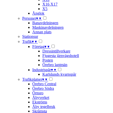
X16 X17
X5
Ånglok
Personer
▾
▾
Banavdelningen
Maskinavdelningen
Annan plats
Stationsur
Trafik
▾
▾
Företag
▾
▾
Dressintillverkare
Fjugesta järnvägshotell
Posten
Örebro lantmän
Industrispår
▾
▾
Karlslunds kvarnspår
Trafikplatser
▾
▾
Örebro Central
Örebro Södra
Örnsro
Åbyverket
Ekströms
Åby tegelbruk
Skråmsta