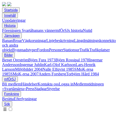
Startsida
Innehåll
Uppdateringar
Historia
Föreningen Svartåbanans vänner
mfÖrSJs historia
Nutid
Järnvägen
Banan
Broar
Vägkorsningar
Linjebeskrivning
Längdmätningskonnektio
och andra
objekt
Byggnadstyper
Fordon
Personer
Stationsur
Trafik
Trafikplatser
Bilder
Bengt Oreström
Björn Fura 1973
Björn Rossipal 1978
Ingemar
Andersson
Ingemar Juhlin
Karl-Olof Karlsson
Lars-Henrik
Larsson
Miljöbilder 2004
Nalle Elfqvist 1985
SMoK-resa
1985
SMoK-resa 2007
Anders Forsberg
Torbjörn Hård 1984
mfÖrSJ
Bli medlem
Händelser
Kontakta oss
Logga in
Medlemstidningen
»Svartåmärra«
Press
Stadgar
Styrelse
Forskning
Berätta
Efterlysningar
Sök
☰