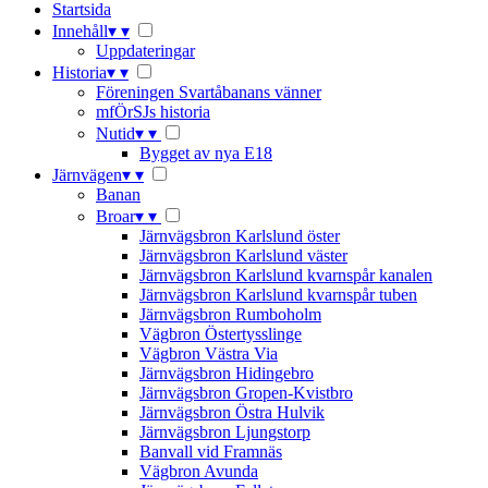
Startsida
Innehåll
▾
▾
Uppdateringar
Historia
▾
▾
Föreningen Svartåbanans vänner
mfÖrSJs historia
Nutid
▾
▾
Bygget av nya E18
Järnvägen
▾
▾
Banan
Broar
▾
▾
Järnvägsbron Karlslund öster
Järnvägsbron Karlslund väster
Järnvägsbron Karlslund kvarnspår kanalen
Järnvägsbron Karlslund kvarnspår tuben
Järnvägsbron Rumboholm
Vägbron Östertysslinge
Vägbron Västra Via
Järnvägsbron Hidingebro
Järnvägsbron Gropen-Kvistbro
Järnvägsbron Östra Hulvik
Järnvägsbron Ljungstorp
Banvall vid Framnäs
Vägbron Avunda