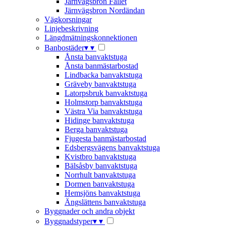
Järnvägsbron Fallet
Järnvägsbron Nordändan
Vägkorsningar
Linjebeskrivning
Längdmätningskonnektionen
Banbostäder
▾
▾
Ånsta banvaktstuga
Ånsta banmästarbostad
Lindbacka banvaktstuga
Gräveby banvaktstuga
Latorpsbruk banvaktstuga
Holmstorp banvaktstuga
Västra Via banvaktstuga
Hidinge banvaktstuga
Berga banvaktstuga
Fjugesta banmästarbostad
Edsbergsvägens banvaktstuga
Kvistbro banvaktstuga
Bälsåsby banvaktstuga
Norrhult banvaktstuga
Dormen banvaktstuga
Hemsjöns banvaktstuga
Ängslättens banvaktstuga
Byggnader och andra objekt
Byggnadstyper
▾
▾