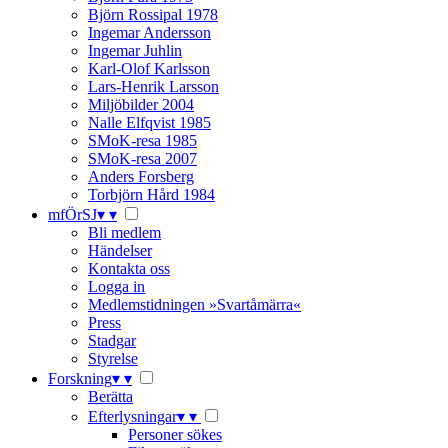
Björn Rossipal 1978
Ingemar Andersson
Ingemar Juhlin
Karl-Olof Karlsson
Lars-Henrik Larsson
Miljöbilder 2004
Nalle Elfqvist 1985
SMoK-resa 1985
SMoK-resa 2007
Anders Forsberg
Torbjörn Hård 1984
mfÖrSJ
▾
▾
Bli medlem
Händelser
Kontakta oss
Logga in
Medlemstidningen »Svartåmärra«
Press
Stadgar
Styrelse
Forskning
▾
▾
Berätta
Efterlysningar
▾
▾
Personer sökes