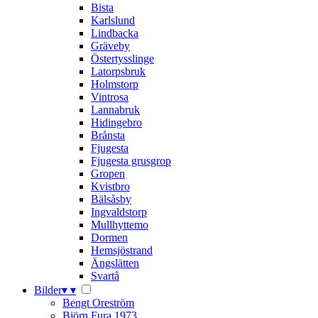
Bista
Karlslund
Lindbacka
Gräveby
Östertysslinge
Latorpsbruk
Holmstorp
Vintrosa
Lannabruk
Hidingebro
Brånsta
Fjugesta
Fjugesta grusgrop
Gropen
Kvistbro
Bälsåsby
Ingvaldstorp
Mullhyttemo
Dormen
Hemsjöstrand
Ängslätten
Svartå
Bilder
▾
▾
Bengt Oreström
Björn Fura 1973