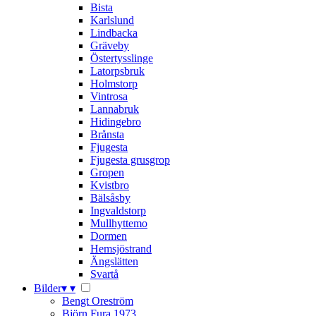
Bista
Karlslund
Lindbacka
Gräveby
Östertysslinge
Latorpsbruk
Holmstorp
Vintrosa
Lannabruk
Hidingebro
Brånsta
Fjugesta
Fjugesta grusgrop
Gropen
Kvistbro
Bälsåsby
Ingvaldstorp
Mullhyttemo
Dormen
Hemsjöstrand
Ängslätten
Svartå
Bilder
▾
▾
Bengt Oreström
Björn Fura 1973