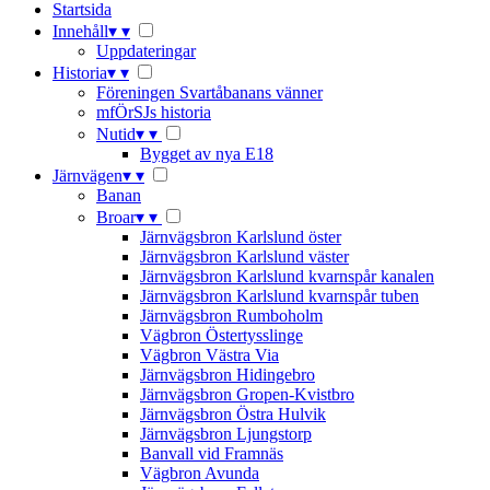
Startsida
Innehåll
▾
▾
Uppdateringar
Historia
▾
▾
Föreningen Svartåbanans vänner
mfÖrSJs historia
Nutid
▾
▾
Bygget av nya E18
Järnvägen
▾
▾
Banan
Broar
▾
▾
Järnvägsbron Karlslund öster
Järnvägsbron Karlslund väster
Järnvägsbron Karlslund kvarnspår kanalen
Järnvägsbron Karlslund kvarnspår tuben
Järnvägsbron Rumboholm
Vägbron Östertysslinge
Vägbron Västra Via
Järnvägsbron Hidingebro
Järnvägsbron Gropen-Kvistbro
Järnvägsbron Östra Hulvik
Järnvägsbron Ljungstorp
Banvall vid Framnäs
Vägbron Avunda