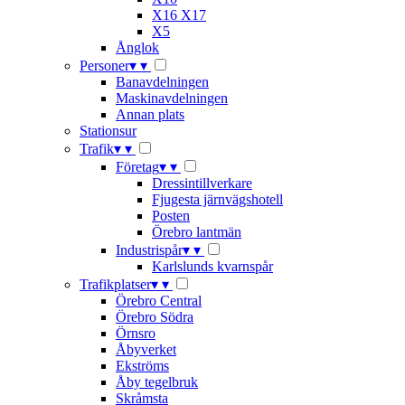
X16 X17
X5
Ånglok
Personer
▾
▾
Banavdelningen
Maskinavdelningen
Annan plats
Stationsur
Trafik
▾
▾
Företag
▾
▾
Dressintillverkare
Fjugesta järnvägshotell
Posten
Örebro lantmän
Industrispår
▾
▾
Karlslunds kvarnspår
Trafikplatser
▾
▾
Örebro Central
Örebro Södra
Örnsro
Åbyverket
Ekströms
Åby tegelbruk
Skråmsta