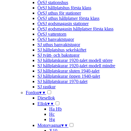
ÖrSJ stationshus
ÖrSJ hållplatshus första klass
ÖrSJ uthus för stationer
ÖrSJ uthus hållplatser första klass
ÖrSJ godsmagasin stationer
ÖrSJ godsmagasin hållplatser första klass
ÖrSJ vattentorn
ÖrSJ banvaktstugor
SJ uthus banvaktstugor
SJ hållplatshus sekelskiftet
SJ tvätt- och bakstugor
SJ hållplatskurar 1920-talet modell större
SJ hållplatskurar 1920-talet modell mindre
SJ hållplatskurar sluten 1940-talet
SJ hållplatskurar öppen 1940-talet
SJ hållplatskurar 1970-talet
SJ rastkur
Fordon
▾
▾
Diesellok
Ellok
▾
▾
Ha Hb
Hc
Hg
Motorvagnar
▾
▾
X10