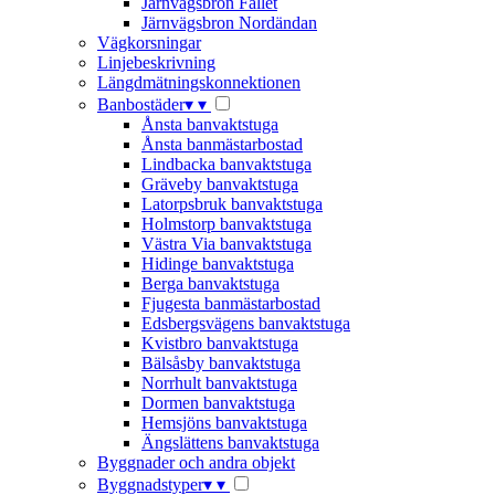
Järnvägsbron Fallet
Järnvägsbron Nordändan
Vägkorsningar
Linjebeskrivning
Längdmätningskonnektionen
Banbostäder
▾
▾
Ånsta banvaktstuga
Ånsta banmästarbostad
Lindbacka banvaktstuga
Gräveby banvaktstuga
Latorpsbruk banvaktstuga
Holmstorp banvaktstuga
Västra Via banvaktstuga
Hidinge banvaktstuga
Berga banvaktstuga
Fjugesta banmästarbostad
Edsbergsvägens banvaktstuga
Kvistbro banvaktstuga
Bälsåsby banvaktstuga
Norrhult banvaktstuga
Dormen banvaktstuga
Hemsjöns banvaktstuga
Ängslättens banvaktstuga
Byggnader och andra objekt
Byggnadstyper
▾
▾