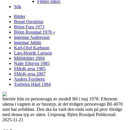
Filmer sökes
Sök
Bilder
Bengt Oreström
Björn Fura 1973
Björn Rossipal 1978 «
Ingemar Andersson
Ingemar Juhlin
Karl-Olof Karlsson
Lars-Henrik Larsson
Miljöbilder 2004
Nalle Elfqvist 1985
SMoK-resa 1985
SMoK-resa 2007
Anders Forsberg
Torbjörn Hård 1984
Interiör från en personvagn av modell B6 i maj 1978. Eftersom
sätena i vagnen är av busstyp, är det troligen personvagn B6 4070
som har avbildats. Den ska ha varit den enda som på prov försågs
med denna typ av säten. Ursprung: Björn Rossipal Publicerad:
2025-11-21