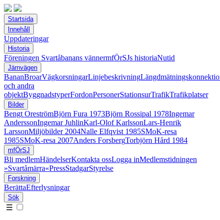
Startsida
Innehåll
Uppdateringar
Historia
Föreningen Svartåbanans vänner
mfÖrSJs historia
Nutid
Järnvägen
Banan
Broar
Vägkorsningar
Linjebeskrivning
Längdmätningskonnektio
och andra
objekt
Byggnadstyper
Fordon
Personer
Stationsur
Trafik
Trafikplatser
Bilder
Bengt Oreström
Björn Fura 1973
Björn Rossipal 1978
Ingemar
Andersson
Ingemar Juhlin
Karl-Olof Karlsson
Lars-Henrik
Larsson
Miljöbilder 2004
Nalle Elfqvist 1985
SMoK-resa
1985
SMoK-resa 2007
Anders Forsberg
Torbjörn Hård 1984
mfÖrSJ
Bli medlem
Händelser
Kontakta oss
Logga in
Medlemstidningen
»Svartåmärra«
Press
Stadgar
Styrelse
Forskning
Berätta
Efterlysningar
Sök
☰