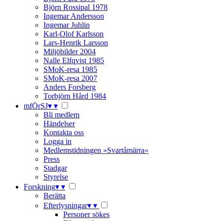
Björn Rossipal 1978
Ingemar Andersson
Ingemar Juhlin
Karl-Olof Karlsson
Lars-Henrik Larsson
Miljöbilder 2004
Nalle Elfqvist 1985
SMoK-resa 1985
SMoK-resa 2007
Anders Forsberg
Torbjörn Hård 1984
mfÖrSJ
▾
▾
Bli medlem
Händelser
Kontakta oss
Logga in
Medlemstidningen »Svartåmärra«
Press
Stadgar
Styrelse
Forskning
▾
▾
Berätta
Efterlysningar
▾
▾
Personer sökes