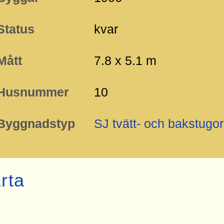
Status
kvar
Mått
7.8 x 5.1 m
Husnummer
10
Byggnadstyp
SJ tvätt- och bakstugor
rta