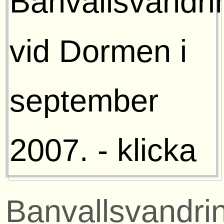
Banvallsvandri