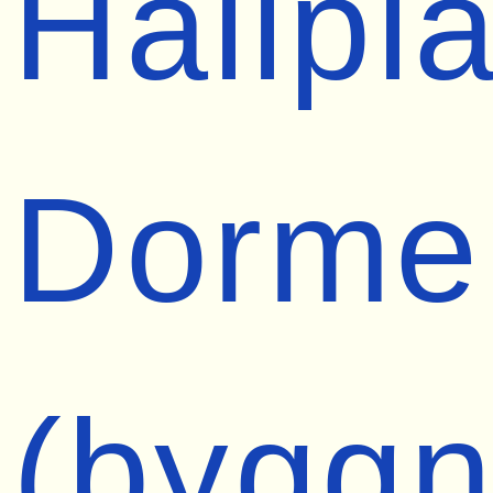
Hållpl
Dorme
(byggn