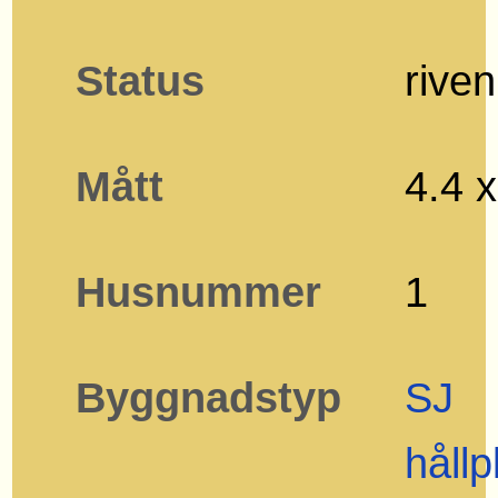
Status
riven
Mått
4.4 
Husnummer
1
Byggnadstyp
SJ
hållp