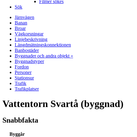
Filmer sökes
Sök
Järnvägen
Banan
Broar
Vägkorsningar
Linjebeskrivning
Längdmätningskonnektionen
Banbostäder
Byggnader och andra objekt «
Byggnadstyper
Fordon
Personer
Stationsur
Trafik
Trafikplatser
Vattentorn Svartå (byggnad)
Snabbfakta
Byggår