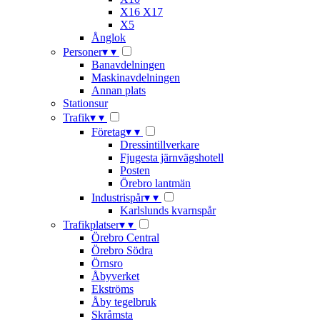
X16 X17
X5
Ånglok
Personer
▾
▾
Banavdelningen
Maskinavdelningen
Annan plats
Stationsur
Trafik
▾
▾
Företag
▾
▾
Dressintillverkare
Fjugesta järnvägshotell
Posten
Örebro lantmän
Industrispår
▾
▾
Karlslunds kvarnspår
Trafikplatser
▾
▾
Örebro Central
Örebro Södra
Örnsro
Åbyverket
Ekströms
Åby tegelbruk
Skråmsta