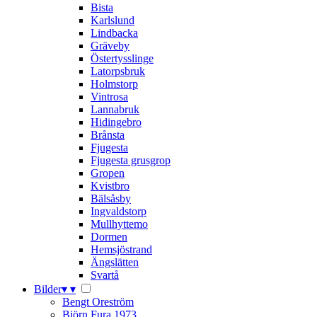
Bista
Karlslund
Lindbacka
Gräveby
Östertysslinge
Latorpsbruk
Holmstorp
Vintrosa
Lannabruk
Hidingebro
Brånsta
Fjugesta
Fjugesta grusgrop
Gropen
Kvistbro
Bälsåsby
Ingvaldstorp
Mullhyttemo
Dormen
Hemsjöstrand
Ängslätten
Svartå
Bilder
▾
▾
Bengt Oreström
Björn Fura 1973