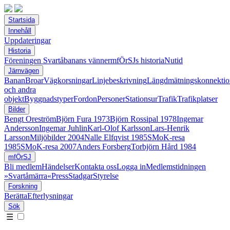
Startsida
Innehåll
Uppdateringar
Historia
Föreningen Svartåbanans vänner
mfÖrSJs historia
Nutid
Järnvägen
Banan
Broar
Vägkorsningar
Linjebeskrivning
Längdmätningskonnektio
och andra
objekt
Byggnadstyper
Fordon
Personer
Stationsur
Trafik
Trafikplatser
Bilder
Bengt Oreström
Björn Fura 1973
Björn Rossipal 1978
Ingemar
Andersson
Ingemar Juhlin
Karl-Olof Karlsson
Lars-Henrik
Larsson
Miljöbilder 2004
Nalle Elfqvist 1985
SMoK-resa
1985
SMoK-resa 2007
Anders Forsberg
Torbjörn Hård 1984
mfÖrSJ
Bli medlem
Händelser
Kontakta oss
Logga in
Medlemstidningen
»Svartåmärra«
Press
Stadgar
Styrelse
Forskning
Berätta
Efterlysningar
Sök
☰