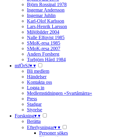
Björn Rossipal 1978
Ingemar Andersson
Ingemar Juhlin
Karl-Olof Karlsson
Lars-Henrik Larsson
Miljöbilder 2004
Nalle Elfqvist 1985
SMoK-resa 1985
SMoK-resa 2007
Anders Forsberg
Torbjörn Hård 1984
mfÖrSJ
▾
▾
Bli medlem
Händelser
Kontakta oss
Logga in
Medlemstidningen »Svartåmärra«
Press
Stadgar
Styrelse
Forskning
▾
▾
Berätta
Efterlysningar
▾
▾
Personer sökes