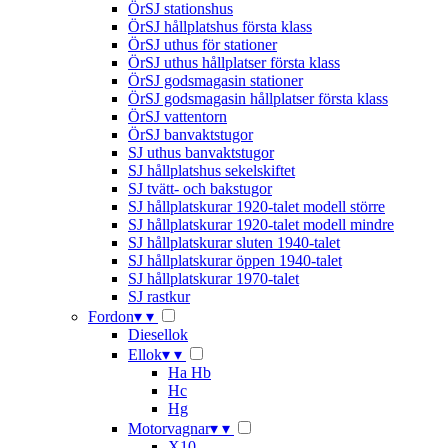
ÖrSJ stationshus
ÖrSJ hållplatshus första klass
ÖrSJ uthus för stationer
ÖrSJ uthus hållplatser första klass
ÖrSJ godsmagasin stationer
ÖrSJ godsmagasin hållplatser första klass
ÖrSJ vattentorn
ÖrSJ banvaktstugor
SJ uthus banvaktstugor
SJ hållplatshus sekelskiftet
SJ tvätt- och bakstugor
SJ hållplatskurar 1920-talet modell större
SJ hållplatskurar 1920-talet modell mindre
SJ hållplatskurar sluten 1940-talet
SJ hållplatskurar öppen 1940-talet
SJ hållplatskurar 1970-talet
SJ rastkur
Fordon
▾
▾
Diesellok
Ellok
▾
▾
Ha Hb
Hc
Hg
Motorvagnar
▾
▾
X10