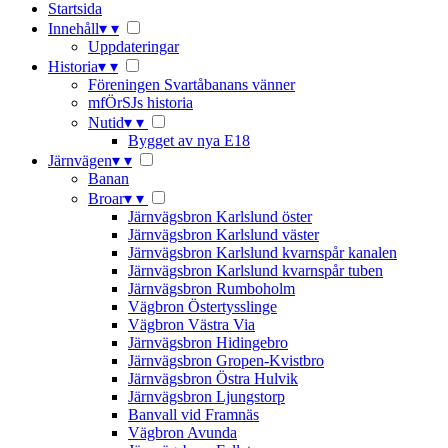
Startsida
Innehåll
▾
▾
Uppdateringar
Historia
▾
▾
Föreningen Svartåbanans vänner
mfÖrSJs historia
Nutid
▾
▾
Bygget av nya E18
Järnvägen
▾
▾
Banan
Broar
▾
▾
Järnvägsbron Karlslund öster
Järnvägsbron Karlslund väster
Järnvägsbron Karlslund kvarnspår kanalen
Järnvägsbron Karlslund kvarnspår tuben
Järnvägsbron Rumboholm
Vägbron Östertysslinge
Vägbron Västra Via
Järnvägsbron Hidingebro
Järnvägsbron Gropen-Kvistbro
Järnvägsbron Östra Hulvik
Järnvägsbron Ljungstorp
Banvall vid Framnäs
Vägbron Avunda