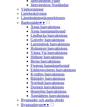
Järnvägsbron Fallet
Järnvägsbron Nordändan
Vägkorsningar
Linjebeskrivning
Längdmätningskonnektionen
Banbostäder
▾
▾
Ånsta banvaktstuga
Ånsta banmästarbostad
Lindbacka banvaktstuga
Gräveby banvaktstuga
Latorpsbruk banvaktstuga
Holmstorp banvaktstuga
Västra Via banvaktstuga
Hidinge banvaktstuga
Berga banvaktstuga
Fjugesta banmästarbostad
Edsbergsvägens banvaktstuga
Kvistbro banvaktstuga
Bälsåsby banvaktstuga
Norrhult banvaktstuga
Dormen banvaktstuga
Hemsjöns banvaktstuga
Ängslättens banvaktstuga
Byggnader och andra objekt
Byggnadstyper
▾
▾