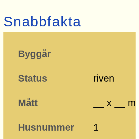
Snabbfakta
Byggår
Status
riven
Mått
__ x __ m
Husnummer
1