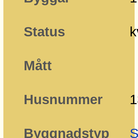
Status
k
Mått
Husnummer
1
Byggnadstyp
S