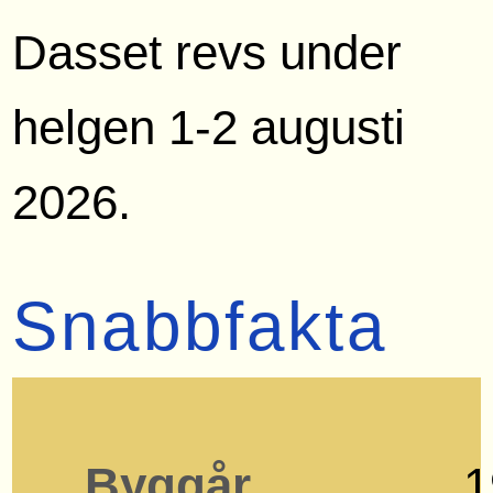
Dasset revs under
helgen 1-2 augusti
2026.
Snabbfakta
Byggår
1