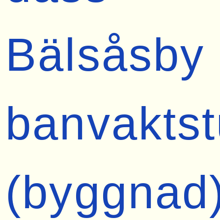
Bälsåsby
banvakts
(byggnad