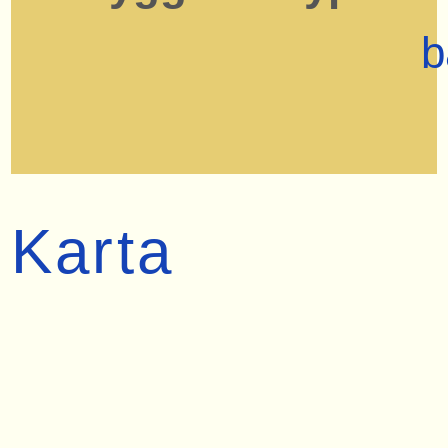
b
Karta