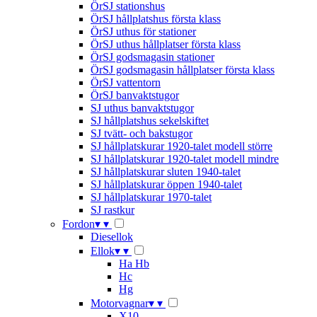
ÖrSJ stationshus
ÖrSJ hållplatshus första klass
ÖrSJ uthus för stationer
ÖrSJ uthus hållplatser första klass
ÖrSJ godsmagasin stationer
ÖrSJ godsmagasin hållplatser första klass
ÖrSJ vattentorn
ÖrSJ banvaktstugor
SJ uthus banvaktstugor
SJ hållplatshus sekelskiftet
SJ tvätt- och bakstugor
SJ hållplatskurar 1920-talet modell större
SJ hållplatskurar 1920-talet modell mindre
SJ hållplatskurar sluten 1940-talet
SJ hållplatskurar öppen 1940-talet
SJ hållplatskurar 1970-talet
SJ rastkur
Fordon
▾
▾
Diesellok
Ellok
▾
▾
Ha Hb
Hc
Hg
Motorvagnar
▾
▾
X10