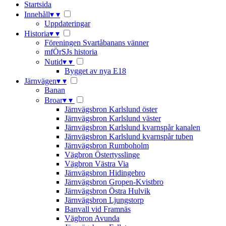
Startsida
Innehåll
▾
▾
Uppdateringar
Historia
▾
▾
Föreningen Svartåbanans vänner
mfÖrSJs historia
Nutid
▾
▾
Bygget av nya E18
Järnvägen
▾
▾
Banan
Broar
▾
▾
Järnvägsbron Karlslund öster
Järnvägsbron Karlslund väster
Järnvägsbron Karlslund kvarnspår kanalen
Järnvägsbron Karlslund kvarnspår tuben
Järnvägsbron Rumboholm
Vägbron Östertysslinge
Vägbron Västra Via
Järnvägsbron Hidingebro
Järnvägsbron Gropen-Kvistbro
Järnvägsbron Östra Hulvik
Järnvägsbron Ljungstorp
Banvall vid Framnäs
Vägbron Avunda