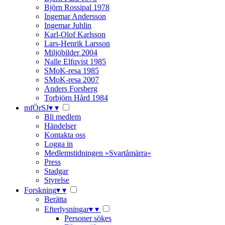
Björn Rossipal 1978
Ingemar Andersson
Ingemar Juhlin
Karl-Olof Karlsson
Lars-Henrik Larsson
Miljöbilder 2004
Nalle Elfqvist 1985
SMoK-resa 1985
SMoK-resa 2007
Anders Forsberg
Torbjörn Hård 1984
mfÖrSJ
▾
▾
Bli medlem
Händelser
Kontakta oss
Logga in
Medlemstidningen »Svartåmärra«
Press
Stadgar
Styrelse
Forskning
▾
▾
Berätta
Efterlysningar
▾
▾
Personer sökes