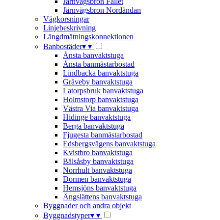
Järnvägsbron Fallet
Järnvägsbron Nordändan
Vägkorsningar
Linjebeskrivning
Längdmätningskonnektionen
Banbostäder
▾
▾
Ånsta banvaktstuga
Ånsta banmästarbostad
Lindbacka banvaktstuga
Gräveby banvaktstuga
Latorpsbruk banvaktstuga
Holmstorp banvaktstuga
Västra Via banvaktstuga
Hidinge banvaktstuga
Berga banvaktstuga
Fjugesta banmästarbostad
Edsbergsvägens banvaktstuga
Kvistbro banvaktstuga
Bälsåsby banvaktstuga
Norrhult banvaktstuga
Dormen banvaktstuga
Hemsjöns banvaktstuga
Ängslättens banvaktstuga
Byggnader och andra objekt
Byggnadstyper
▾
▾