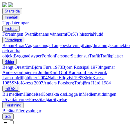
Startsida
Innehåll
Uppdateringar
Historia
Föreningen Svartåbanans vänner
mfÖrSJs historia
Nutid
Järnvägen
Banan
Broar
Vägkorsningar
Linjebeskrivning
Längdmätningskonnektio
och andra
objekt
Byggnadstyper
Fordon
Personer
Stationsur
Trafik
Trafikplatser
Bilder
Bengt Oreström
Björn Fura 1973
Björn Rossipal 1978
Ingemar
Andersson
Ingemar Juhlin
Karl-Olof Karlsson
Lars-Henrik
Larsson
Miljöbilder 2004
Nalle Elfqvist 1985
SMoK-resa
1985
SMoK-resa 2007
Anders Forsberg
Torbjörn Hård 1984
mfÖrSJ
Bli medlem
Händelser
Kontakta oss
Logga in
Medlemstidningen
»Svartåmärra«
Press
Stadgar
Styrelse
Forskning
Berätta
Efterlysningar
Sök
☰