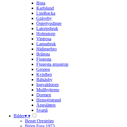
Bista
Karlslund
Lindbacka
Gräveby
Östertysslinge
Latorpsbruk
Holmstorp
Vintrosa
Lannabruk
Hidingebro
Brånsta
Fjugesta
Fjugesta grusgrop
Gropen
Kvistbro
Bälsåsby
Ingvaldstorp
Mullhyttemo
Dormen
Hemsjöstrand
Ängslätten
Svartå
Bilder
▾
▾
Bengt Oreström
Björn Fura 1973