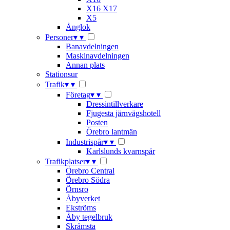
X16 X17
X5
Ånglok
Personer
▾
▾
Banavdelningen
Maskinavdelningen
Annan plats
Stationsur
Trafik
▾
▾
Företag
▾
▾
Dressintillverkare
Fjugesta järnvägshotell
Posten
Örebro lantmän
Industrispår
▾
▾
Karlslunds kvarnspår
Trafikplatser
▾
▾
Örebro Central
Örebro Södra
Örnsro
Åbyverket
Ekströms
Åby tegelbruk
Skråmsta