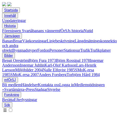
Startsida
Innehåll
Uppdateringar
Historia
Föreningen Svartåbanans vänner
mfÖrSJs historia
Nutid
Järnvägen
Banan
Broar
Vägkorsningar
Linjebeskrivning
Längdmätningskonnektio
och andra
objekt
Byggnadstyper
Fordon
Personer
Stationsur
Trafik
Trafikplatser
Bilder
Bengt Oreström
Björn Fura 1973
Björn Rossipal 1978
Ingemar
Andersson
Ingemar Juhlin
Karl-Olof Karlsson
Lars-Henrik
Larsson
Miljöbilder 2004
Nalle Elfqvist 1985
SMoK-resa
1985
SMoK-resa 2007
Anders Forsberg
Torbjörn Hård 1984
mfÖrSJ
Bli medlem
Händelser
Kontakta oss
Logga in
Medlemstidningen
»Svartåmärra«
Press
Stadgar
Styrelse
Forskning
Berätta
Efterlysningar
Sök
☰