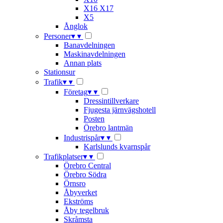
X16 X17
X5
Ånglok
Personer
▾
▾
Banavdelningen
Maskinavdelningen
Annan plats
Stationsur
Trafik
▾
▾
Företag
▾
▾
Dressintillverkare
Fjugesta järnvägshotell
Posten
Örebro lantmän
Industrispår
▾
▾
Karlslunds kvarnspår
Trafikplatser
▾
▾
Örebro Central
Örebro Södra
Örnsro
Åbyverket
Ekströms
Åby tegelbruk
Skråmsta