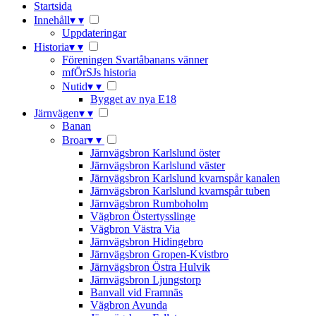
Startsida
Innehåll
▾
▾
Uppdateringar
Historia
▾
▾
Föreningen Svartåbanans vänner
mfÖrSJs historia
Nutid
▾
▾
Bygget av nya E18
Järnvägen
▾
▾
Banan
Broar
▾
▾
Järnvägsbron Karlslund öster
Järnvägsbron Karlslund väster
Järnvägsbron Karlslund kvarnspår kanalen
Järnvägsbron Karlslund kvarnspår tuben
Järnvägsbron Rumboholm
Vägbron Östertysslinge
Vägbron Västra Via
Järnvägsbron Hidingebro
Järnvägsbron Gropen-Kvistbro
Järnvägsbron Östra Hulvik
Järnvägsbron Ljungstorp
Banvall vid Framnäs
Vägbron Avunda