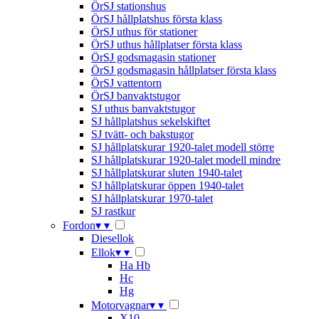
ÖrSJ stationshus
ÖrSJ hållplatshus första klass
ÖrSJ uthus för stationer
ÖrSJ uthus hållplatser första klass
ÖrSJ godsmagasin stationer
ÖrSJ godsmagasin hållplatser första klass
ÖrSJ vattentorn
ÖrSJ banvaktstugor
SJ uthus banvaktstugor
SJ hållplatshus sekelskiftet
SJ tvätt- och bakstugor
SJ hållplatskurar 1920-talet modell större
SJ hållplatskurar 1920-talet modell mindre
SJ hållplatskurar sluten 1940-talet
SJ hållplatskurar öppen 1940-talet
SJ hållplatskurar 1970-talet
SJ rastkur
Fordon
▾
▾
Diesellok
Ellok
▾
▾
Ha Hb
Hc
Hg
Motorvagnar
▾
▾
X10