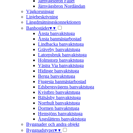
Järnvägsbron Fallet
Järnvägsbron Nordändan
Vägkorsningar
Linjebeskrivning
Längdmätningskonnektionen
Banbostäder
▾
▾
Ånsta banvaktstuga
Ånsta banmästarbostad
Lindbacka banvaktstuga
Gräveby banvaktstuga
Latorpsbruk banvaktstuga
Holmstorp banvaktstuga
Västra Via banvaktstuga
Hidinge banvaktstuga
Berga banvaktstuga
Fjugesta banmästarbostad
Edsbergsvägens banvaktstuga
Kvistbro banvaktstuga
Bälsåsby banvaktstuga
Norrhult banvaktstuga
Dormen banvaktstuga
Hemsjöns banvaktstuga
Ängslättens banvaktstuga
Byggnader och andra objekt
Byggnadstyper
▾
▾