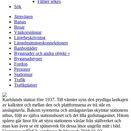
Filmer sökes
Sök
Järnvägen
Banan
Broar
Vägkorsningar
Linjebeskrivning
Längdmätningskonnektionen
Banbostäder
Byggnader och andra objekt «
Byggnadstyper
Fordon
Personer
Stationsur
Trafik
Trafikplatser
Karlslunds station före 1937. Till vänster syns den prydliga lastkajen
av kalksten och mellan den och plattformarna av trä står en
anslagstavla. Bakom syrenerna och anslagstavlan skymtar stationens
uthus, följt av själva stationshuset och det lilla godsmagasinet. Hitom
spåren går linor för att styra stationens växlar från ställverket och
man kan även se ett spännverk för dessa linor ungefär mitt i bild.