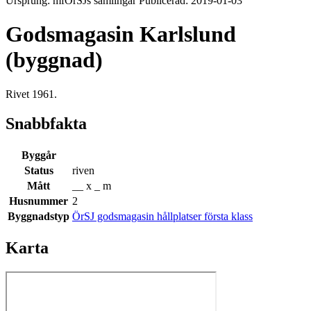
Ursprung: mfÖrSJs samlingar Publicerad: 2019-01-03
Godsmagasin Karlslund
(byggnad)
Rivet 1961.
Snabbfakta
Byggår
Status
riven
Mått
__ x _ m
Husnummer
2
Byggnadstyp
ÖrSJ godsmagasin hållplatser första klass
Karta