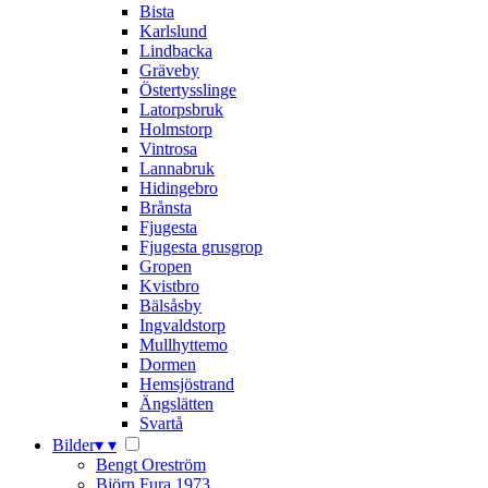
Bista
Karlslund
Lindbacka
Gräveby
Östertysslinge
Latorpsbruk
Holmstorp
Vintrosa
Lannabruk
Hidingebro
Brånsta
Fjugesta
Fjugesta grusgrop
Gropen
Kvistbro
Bälsåsby
Ingvaldstorp
Mullhyttemo
Dormen
Hemsjöstrand
Ängslätten
Svartå
Bilder
▾
▾
Bengt Oreström
Björn Fura 1973