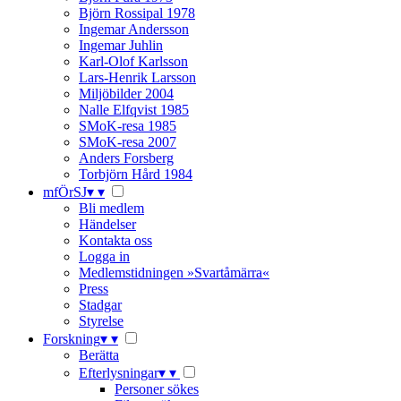
Björn Rossipal 1978
Ingemar Andersson
Ingemar Juhlin
Karl-Olof Karlsson
Lars-Henrik Larsson
Miljöbilder 2004
Nalle Elfqvist 1985
SMoK-resa 1985
SMoK-resa 2007
Anders Forsberg
Torbjörn Hård 1984
mfÖrSJ
▾
▾
Bli medlem
Händelser
Kontakta oss
Logga in
Medlemstidningen »Svartåmärra«
Press
Stadgar
Styrelse
Forskning
▾
▾
Berätta
Efterlysningar
▾
▾
Personer sökes