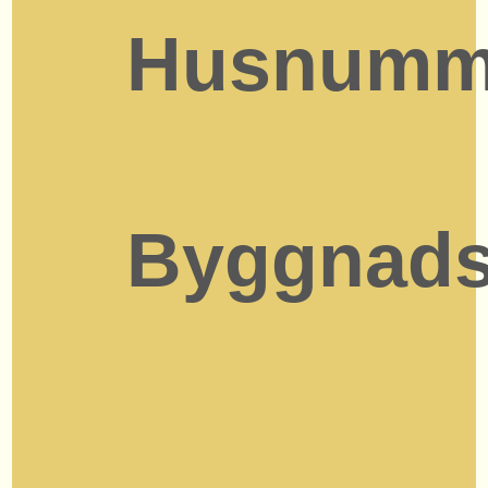
Husnumm
Byggnads