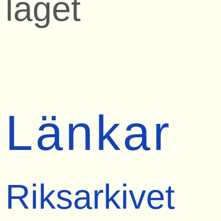
läget
Länkar
Riksarkivet