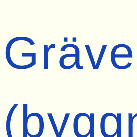
Gräve
(bygg