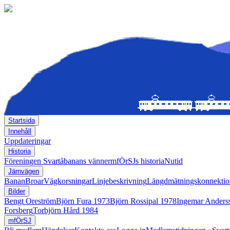
Startsida
Innehåll
Uppdateringar
Historia
Föreningen Svartåbanans vänner
mfÖrSJs historia
Nutid
Järnvägen
Banan
Broar
Vägkorsningar
Linjebeskrivning
Längdmätningskonnektio
Bilder
Bengt Oreström
Björn Fura 1973
Björn Rossipal 1978
Ingemar Anders
Forsberg
Torbjörn Hård 1984
mfÖrSJ