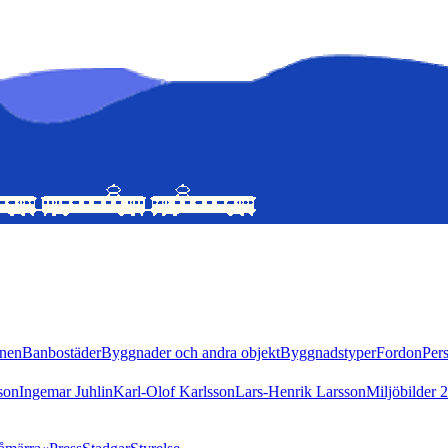
nen
Banbostäder
Byggnader och andra objekt
Byggnadstyper
Fordon
Per
son
Ingemar Juhlin
Karl-Olof Karlsson
Lars-Henrik Larsson
Miljöbilder 