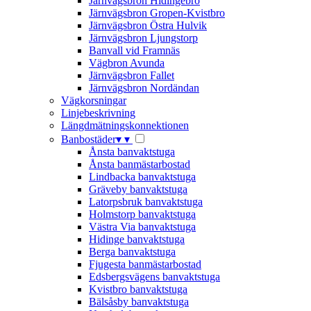
Järnvägsbron Hidingebro
Järnvägsbron Gropen-Kvistbro
Järnvägsbron Östra Hulvik
Järnvägsbron Ljungstorp
Banvall vid Framnäs
Vägbron Avunda
Järnvägsbron Fallet
Järnvägsbron Nordändan
Vägkorsningar
Linjebeskrivning
Längdmätningskonnektionen
Banbostäder
▾
▾
Ånsta banvaktstuga
Ånsta banmästarbostad
Lindbacka banvaktstuga
Gräveby banvaktstuga
Latorpsbruk banvaktstuga
Holmstorp banvaktstuga
Västra Via banvaktstuga
Hidinge banvaktstuga
Berga banvaktstuga
Fjugesta banmästarbostad
Edsbergsvägens banvaktstuga
Kvistbro banvaktstuga
Bälsåsby banvaktstuga