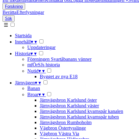
Bli medlem
Händelser
Kontakta oss
Logga in
Medlemstidningen »Svart
Forskning
Berätta
Efterlysningar
Sök
☰
Startsida
Innehåll
▾
▾
Uppdateringar
Historia
▾
▾
Föreningen Svartåbanans vänner
mfÖrSJs historia
Nutid
▾
▾
Bygget av nya E18
Järnvägen
▾
▾
Banan
Broar
▾
▾
Järnvägsbron Karlslund öster
Järnvägsbron Karlslund väster
Järnvägsbron Karlslund kvarnspår kanalen
Järnvägsbron Karlslund kvarnspår tuben
Järnvägsbron Rumboholm
Vägbron Östertysslinge
Vägbron Västra Via