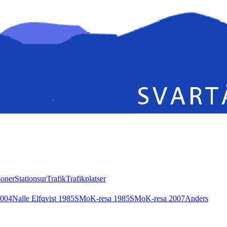
soner
Stationsur
Trafik
Trafikplatser
2004
Nalle Elfqvist 1985
SMoK-resa 1985
SMoK-resa 2007
Anders