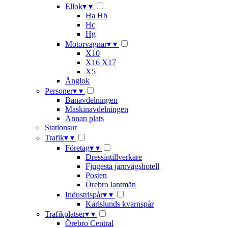
Ellok
▾
▾
Ha Hb
Hc
Hg
Motorvagnar
▾
▾
X10
X16 X17
X5
Ånglok
Personer
▾
▾
Banavdelningen
Maskinavdelningen
Annan plats
Stationsur
Trafik
▾
▾
Företag
▾
▾
Dressintillverkare
Fjugesta järnvägshotell
Posten
Örebro lantmän
Industrispår
▾
▾
Karlslunds kvarnspår
Trafikplatser
▾
▾
Örebro Central