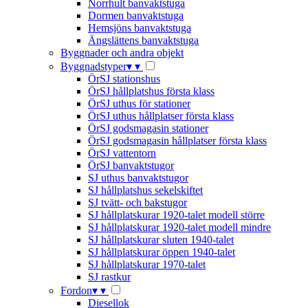
Norrhult banvaktstuga
Dormen banvaktstuga
Hemsjöns banvaktstuga
Ängslättens banvaktstuga
Byggnader och andra objekt
Byggnadstyper
▾
▾
ÖrSJ stationshus
ÖrSJ hållplatshus första klass
ÖrSJ uthus för stationer
ÖrSJ uthus hållplatser första klass
ÖrSJ godsmagasin stationer
ÖrSJ godsmagasin hållplatser första klass
ÖrSJ vattentorn
ÖrSJ banvaktstugor
SJ uthus banvaktstugor
SJ hållplatshus sekelskiftet
SJ tvätt- och bakstugor
SJ hållplatskurar 1920-talet modell större
SJ hållplatskurar 1920-talet modell mindre
SJ hållplatskurar sluten 1940-talet
SJ hållplatskurar öppen 1940-talet
SJ hållplatskurar 1970-talet
SJ rastkur
Fordon
▾
▾
Diesellok