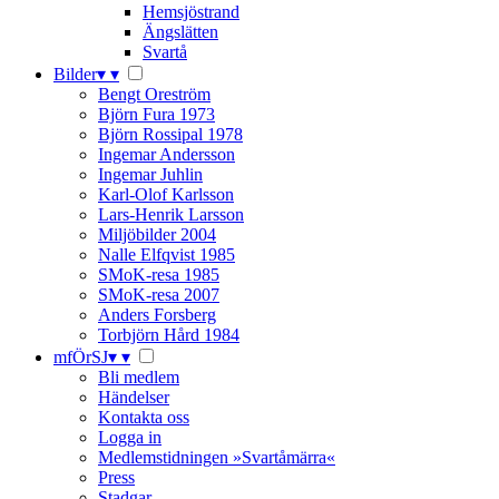
Hemsjöstrand
Ängslätten
Svartå
Bilder
▾
▾
Bengt Oreström
Björn Fura 1973
Björn Rossipal 1978
Ingemar Andersson
Ingemar Juhlin
Karl-Olof Karlsson
Lars-Henrik Larsson
Miljöbilder 2004
Nalle Elfqvist 1985
SMoK-resa 1985
SMoK-resa 2007
Anders Forsberg
Torbjörn Hård 1984
mfÖrSJ
▾
▾
Bli medlem
Händelser
Kontakta oss
Logga in
Medlemstidningen »Svartåmärra«
Press
Stadgar