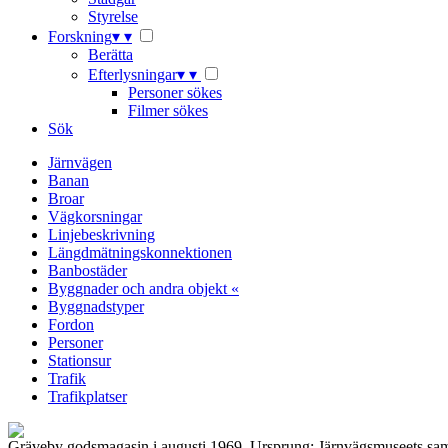
Styrelse
Forskning
▾
▾
Berätta
Efterlysningar
▾
▾
Personer sökes
Filmer sökes
Sök
Järnvägen
Banan
Broar
Vägkorsningar
Linjebeskrivning
Längdmätningskonnektionen
Banbostäder
Byggnader och andra objekt «
Byggnadstyper
Fordon
Personer
Stationsur
Trafik
Trafikplatser
Gräveby godsmagasin i augusti 1969. Ursprung: Järnvägsmuseets sam