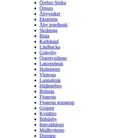
Örebro Södra
Örnsro
Åbyverket
Ekströms
Åby tegelbruk
Skråmsta
Bista
Karlslund
Lindbacka
Gräveby
Östertysslinge
Latorpsbruk
Holmstorp
Vintrosa
Lannabruk
Hidingebro
Brånsta
Fjugesta
Fjugesta grusgrop
Gropen
Kvistbro
Bälsåsby
Ingvaldstorp
Mullhyttemo
Dormen