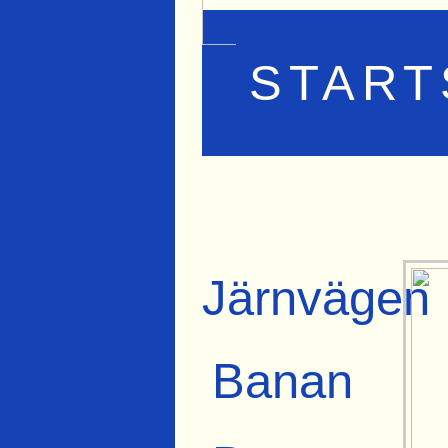
START
Järnvägen
Banan