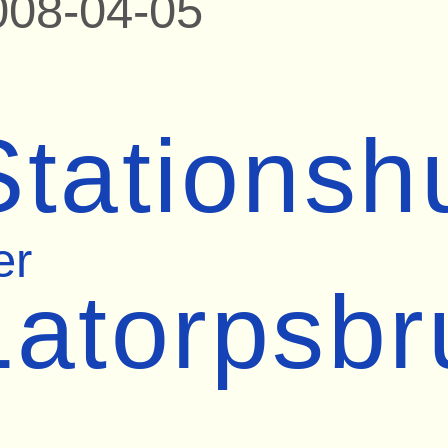
008-04-05
Stationsh
er
Latorpsbr