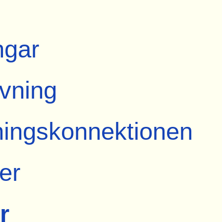
ngar
ivning
ingskonnektionen
er
r