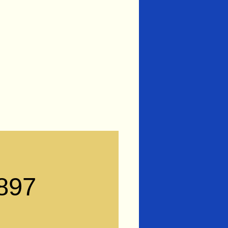
)
897