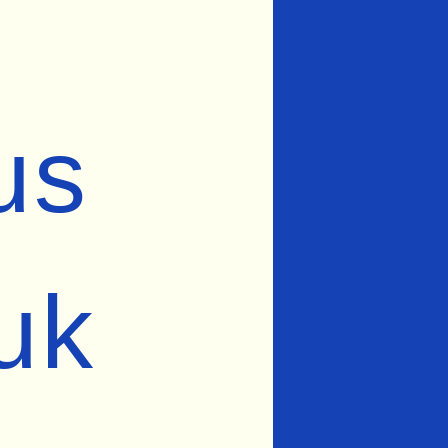
us
uk