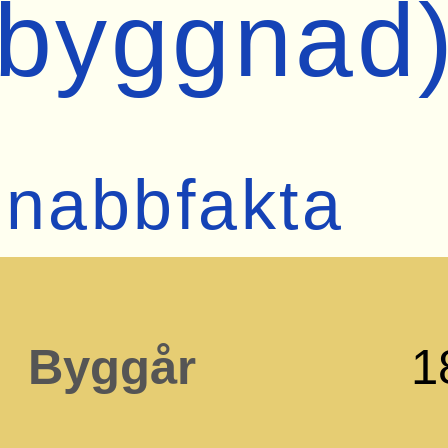
(byggnad
nabbfakta
Byggår
1