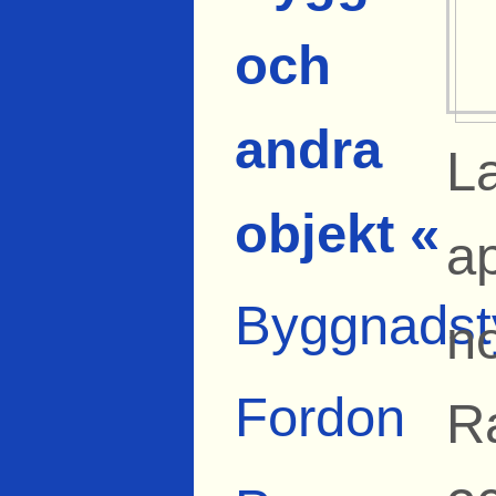
och
andra
L
objekt «
ap
Byggnadst
no
Fordon
R