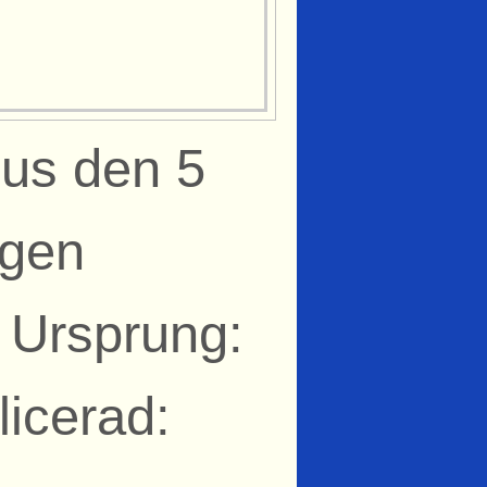
hus den 5
agen
. Ursprung:
icerad: