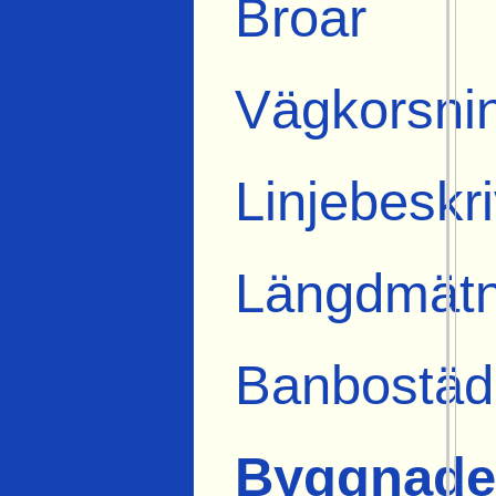
Broar
Vägkorsni
Linjebeskr
Längdmätn
Banbostäd
Byggnade