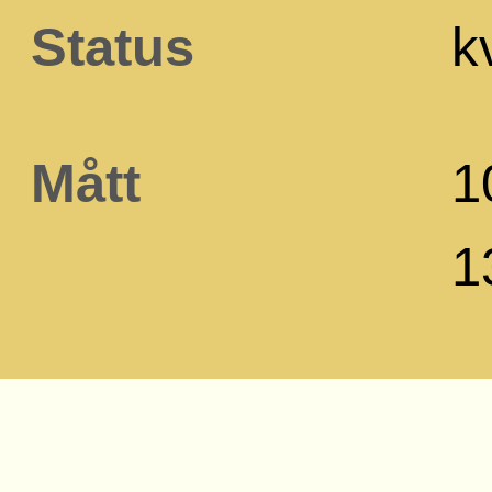
Status
k
Mått
1
1
Husnummer
1