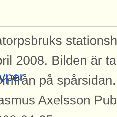
atorpsbruks stations
ril 2008. Bilden är t
yper
rrifrån på spårsidan
asmus Axelsson Publ