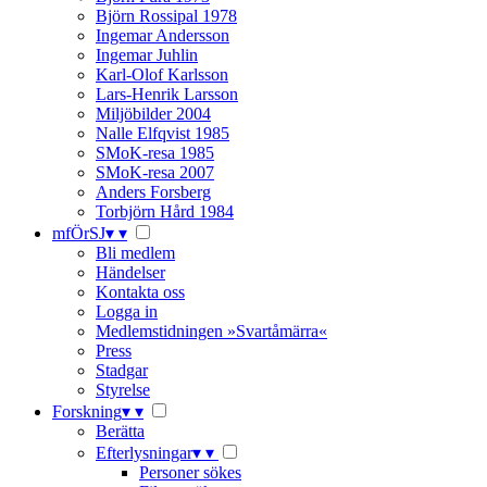
Björn Rossipal 1978
Ingemar Andersson
Ingemar Juhlin
Karl-Olof Karlsson
Lars-Henrik Larsson
Miljöbilder 2004
Nalle Elfqvist 1985
SMoK-resa 1985
SMoK-resa 2007
Anders Forsberg
Torbjörn Hård 1984
mfÖrSJ
▾
▾
Bli medlem
Händelser
Kontakta oss
Logga in
Medlemstidningen »Svartåmärra«
Press
Stadgar
Styrelse
Forskning
▾
▾
Berätta
Efterlysningar
▾
▾
Personer sökes