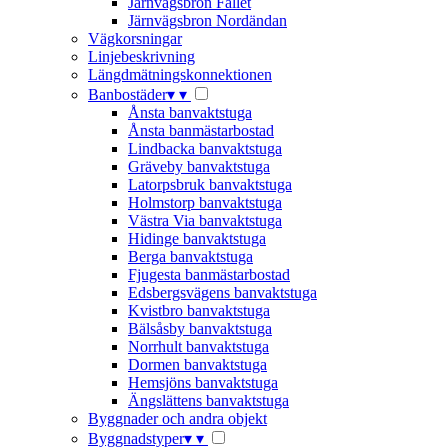
Järnvägsbron Fallet
Järnvägsbron Nordändan
Vägkorsningar
Linjebeskrivning
Längdmätningskonnektionen
Banbostäder
▾
▾
Ånsta banvaktstuga
Ånsta banmästarbostad
Lindbacka banvaktstuga
Gräveby banvaktstuga
Latorpsbruk banvaktstuga
Holmstorp banvaktstuga
Västra Via banvaktstuga
Hidinge banvaktstuga
Berga banvaktstuga
Fjugesta banmästarbostad
Edsbergsvägens banvaktstuga
Kvistbro banvaktstuga
Bälsåsby banvaktstuga
Norrhult banvaktstuga
Dormen banvaktstuga
Hemsjöns banvaktstuga
Ängslättens banvaktstuga
Byggnader och andra objekt
Byggnadstyper
▾
▾