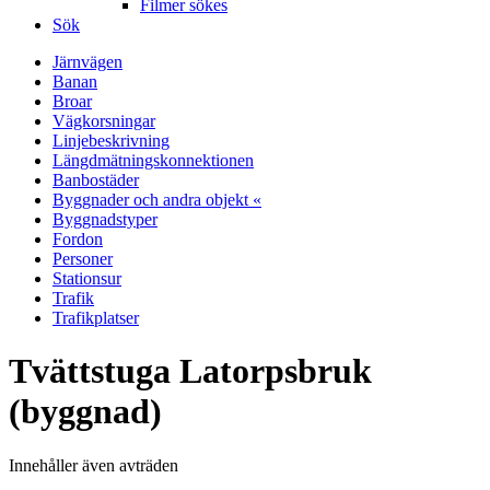
Filmer sökes
Sök
Järnvägen
Banan
Broar
Vägkorsningar
Linjebeskrivning
Längdmätningskonnektionen
Banbostäder
Byggnader och andra objekt «
Byggnadstyper
Fordon
Personer
Stationsur
Trafik
Trafikplatser
Tvättstuga Latorpsbruk
(byggnad)
Innehåller även avträden