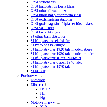
ÖrSJ stationshus
ÖrSJ hållplatshus första klass
ÖrSJ uthus för stationer
ÖrSJ uthus hållplatser första klass
ÖrSJ godsmagasin stationer
ÖrSJ godsmagasin hållplatser första klass
ÖrSJ vattentorn
ÖrSJ banvaktstugor
SJ uthus banvaktstugor
SJ hållplatshus sekelskiftet
SJ tvätt- och bakstugor
SJ hållplatskurar 1920-talet modell större
SJ hållplatskurar 1920-talet modell mindre
SJ hållplatskurar sluten 1940-talet
SJ hållplatskurar öppen 1940-talet
SJ hållplatskurar 1970-talet
SJ rastkur
Fordon
▾
▾
Diesellok
Ellok
▾
▾
Ha Hb
Hc
Hg
Motorvagnar
▾
▾
X10