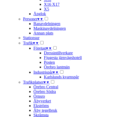
X16 X17
X5
Ånglok
Personer
▾
▾
Banavdelningen
Maskinavdelningen
Annan plats
Stationsur
Trafik
▾
▾
Företag
▾
▾
Dressintillverkare
Fjugesta järnvägshotell
Posten
Örebro lantmän
Industrispår
▾
▾
Karlslunds kvarnspår
Trafikplatser
▾
▾
Örebro Central
Örebro Södra
Örnsro
Åbyverket
Ekströms
Åby tegelbruk
Skråmsta