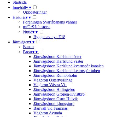
Startsida
Innehåll
▾
▾
Uppdateringar
Historia
▾
▾
Föreningen Svartåbanans vänner
mfÖrSJs historia
Nutid
▾
▾
Bygget av nya E18
Järnvägen
▾
▾
Banan
Broar
▾
▾
Järnvägsbron Karlslund öster
Järnvägsbron Karlslund väster
Järnvägsbron Karlslund kvarnspår kanalen
Järnvägsbron Karlslund kvarnspår tuben
Järnvägsbron Rumboholm
Vägbron Östertysslinge
Vägbron Västra Via
Järnvägsbron Hidingebro
Järnvägsbron Gropen-Kvistbro
Järnvägsbron Östra Hulvik
Järnvägsbron Ljungstorp
Banvall vid Framnäs
Vägbron Avunda