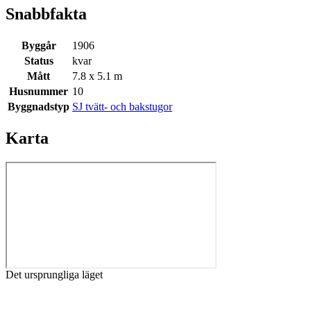
Snabbfakta
Byggår
1906
Status
kvar
Mått
7.8 x 5.1 m
Husnummer
10
Byggnadstyp
SJ tvätt- och bakstugor
Karta
Det ursprungliga läget