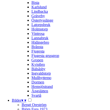
Bista
Karlslund
Lindbacka
Gräveby
Östertysslinge
Latorpsbruk
Holmstorp
Vintrosa
Lannabruk
Hidingebro
Brånsta
Fjugesta
Fjugesta grusgrop
Gropen
Kvistbro
Bälsåsby
Ingvaldstorp
Mullhyttemo
Dormen
Hemsjöstrand
Ängslätten
Svartå
Bilder
▾
▾
Bengt Oreström
Björn Fura 1973