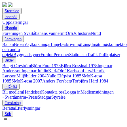
Startsida
Innehåll
Uppdateringar
Historia
Föreningen Svartåbanans vänner
mfÖrSJs historia
Nutid
Järnvägen
Banan
Broar
Vägkorsningar
Linjebeskrivning
Längdmätningskonnektio
och andra
objekt
Byggnadstyper
Fordon
Personer
Stationsur
Trafik
Trafikplatser
Bilder
Bengt Oreström
Björn Fura 1973
Björn Rossipal 1978
Ingemar
Andersson
Ingemar Juhlin
Karl-Olof Karlsson
Lars-Henrik
Larsson
Miljöbilder 2004
Nalle Elfqvist 1985
SMoK-resa
1985
SMoK-resa 2007
Anders Forsberg
Torbjörn Hård 1984
mfÖrSJ
Bli medlem
Händelser
Kontakta oss
Logga in
Medlemstidningen
»Svartåmärra«
Press
Stadgar
Styrelse
Forskning
Berätta
Efterlysningar
Sök
☰