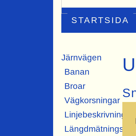
STARTSIDA
Järnvägen
U
Banan
Broar
Sn
Vägkorsningar
Linjebeskrivning
Längdmätningskon