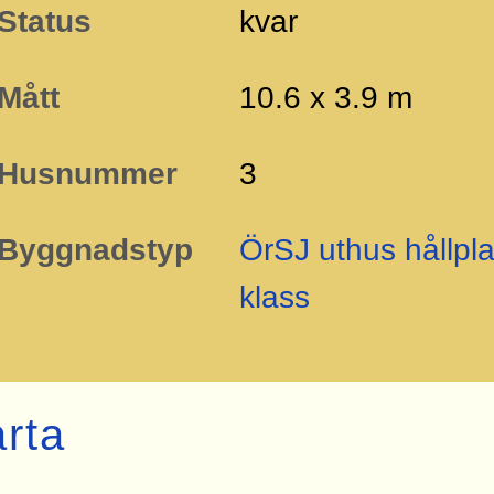
Status
kvar
Mått
10.6 x 3.9 m
Husnummer
3
Byggnadstyp
ÖrSJ uthus hållpla
klass
rta