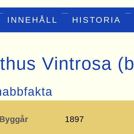
INNEHÅLL
HISTORIA
thus Vintrosa (
abbfakta
Byggår
1897
nektionen