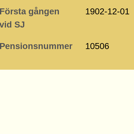
Första gången
1902-12-01
vid SJ
Pensionsnummer
10506
änkar
gårdsritning över Fjugesta 1958-1
ving.se
gårdsritning över Fjugesta från Ba