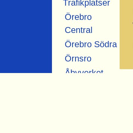
Trafikplatser
Örebro
Central
Örebro Södra
Örnsro
Åbyverket
L
Ekströms
Ban
Åby tegelbruk
Eke
Skråmsta
Ban
Bista