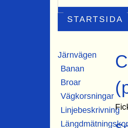
STARTSIDA
Järnvägen
C
Banan
(
Broar
Vägkorsningar
Fic
Linjebeskrivning
Längdmätningskon
S