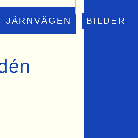
JÄRNVÄGEN
BILDER
ldén