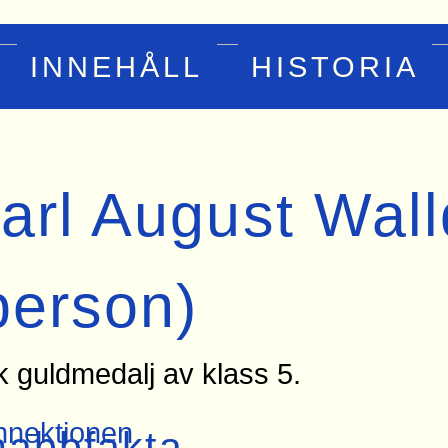
INNEHÅLL
HISTORIA
arl August Wal
person)
k guldmedalj av klass 5.
nektionen
nabbfakta