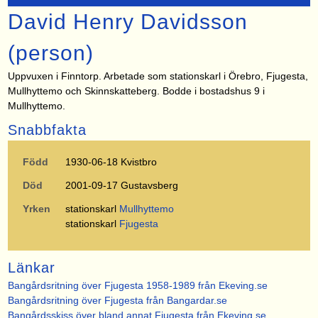
David Henry Davidsson
(person)
Uppvuxen i Finntorp. Arbetade som stationskarl i Örebro, Fjugesta,
Mullhyttemo och Skinnskatteberg. Bodde i bostadshus 9 i
Mullhyttemo.
Snabbfakta
Född
1930-06-18 Kvistbro
Död
2001-09-17 Gustavsberg
Yrken
stationskarl
Mullhyttemo
stationskarl
Fjugesta
Länkar
Bangårdsritning över Fjugesta 1958-1989 från Ekeving.se
Bangårdsritning över Fjugesta från Bangardar.se
Bangårdsskiss över bland annat Fjugesta från Ekeving.se