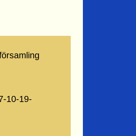
församling
-10-19-