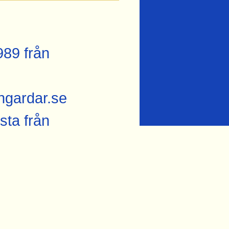
989 från
ngardar.se
sta från
éet
 Fjugesta