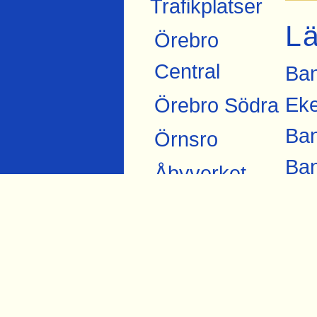
Trafikplatser
L
Örebro
Central
Ban
Eke
Örebro Södra
Ban
Örnsro
Ban
Åbyverket
Eke
Ekströms
Bil
Åby tegelbruk
Fju
Skråmsta
Fly
Bista