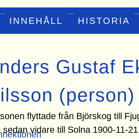
INNEHÅLL
HISTORIA
nders Gustaf Ek
ilsson (person)
sonen flyttade från Björskog till F
 sedan vidare till Solna 1900-11-21
nektionen