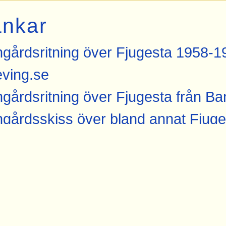
änkar
gårdsritning över Fjugesta 1958-1
ving.se
gårdsritning över Fjugesta från Ba
gårdsskiss över bland annat Fjuge
ving.se
der från Fjugesta hos Järnvägsmus
gesta hos banvakt.se
gfoto från 1961 med stationshuset i