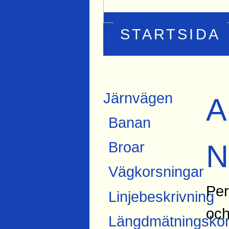
STARTSIDA
Järnvägen
A
Banan
N
Broar
Vägkorsningar
Per
Linjebeskrivning
och
Längdmätningskon