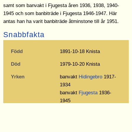
samt som banvakt i Fjugesta åren 1936, 1938, 1940-
1945 och som banbiträde i Fjugesta 1946-1947. Här
antas han ha varit banbiträde åtminstone till år 1951.
Snabbfakta
Född
1891-10-18 Knista
Död
1979-10-20 Knista
Yrken
banvakt
Hidingebro
1917-
1934
banvakt
Fjugesta
1936-
1945
banbiträde
Fjugesta
1946-
1951
Första gången
1917-01-01