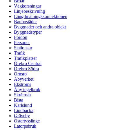
Broar
Vägkorsningar
Linjebeskrivning
Längdmätningskonnektionen
Banbostäder
Byggnader och andra objekt
Byggnadstyper
Fordon
Personer
Stationsur
Trafik
Trafikplatser
Örebro Central
Örebro Södra
Örnsro
Åbyverket
Ekströms
Åby tegelbruk
Skråmsta
Bista
Karlslund
Lindbacka
Gräveby
Östertysslinge
Latorpsbruk