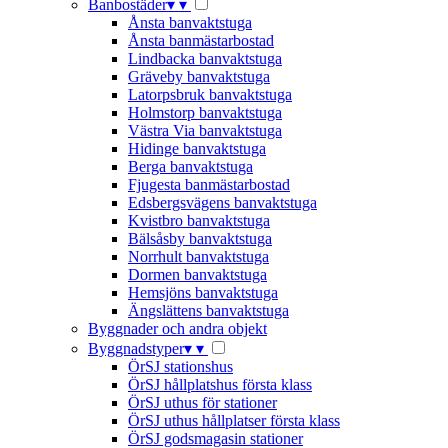
Banbostäder
▾
▾
Ånsta banvaktstuga
Ånsta banmästarbostad
Lindbacka banvaktstuga
Gräveby banvaktstuga
Latorpsbruk banvaktstuga
Holmstorp banvaktstuga
Västra Via banvaktstuga
Hidinge banvaktstuga
Berga banvaktstuga
Fjugesta banmästarbostad
Edsbergsvägens banvaktstuga
Kvistbro banvaktstuga
Bälsåsby banvaktstuga
Norrhult banvaktstuga
Dormen banvaktstuga
Hemsjöns banvaktstuga
Ängslättens banvaktstuga
Byggnader och andra objekt
Byggnadstyper
▾
▾
ÖrSJ stationshus
ÖrSJ hållplatshus första klass
ÖrSJ uthus för stationer
ÖrSJ uthus hållplatser första klass
ÖrSJ godsmagasin stationer