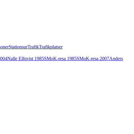
soner
Stationsur
Trafik
Trafikplatser
2004
Nalle Elfqvist 1985
SMoK-resa 1985
SMoK-resa 2007
Anders