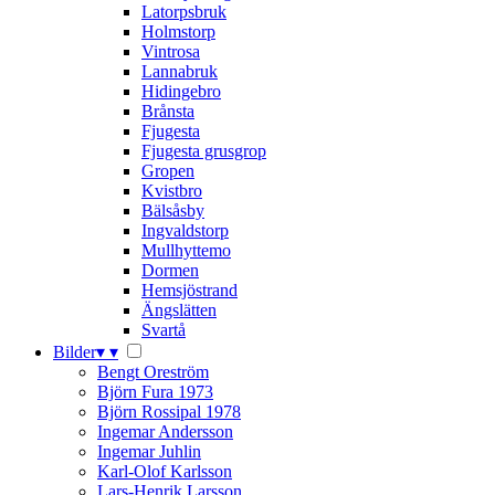
Latorpsbruk
Holmstorp
Vintrosa
Lannabruk
Hidingebro
Brånsta
Fjugesta
Fjugesta grusgrop
Gropen
Kvistbro
Bälsåsby
Ingvaldstorp
Mullhyttemo
Dormen
Hemsjöstrand
Ängslätten
Svartå
Bilder
▾
▾
Bengt Oreström
Björn Fura 1973
Björn Rossipal 1978
Ingemar Andersson
Ingemar Juhlin
Karl-Olof Karlsson
Lars-Henrik Larsson