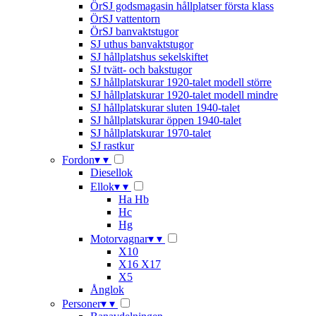
ÖrSJ godsmagasin hållplatser första klass
ÖrSJ vattentorn
ÖrSJ banvaktstugor
SJ uthus banvaktstugor
SJ hållplatshus sekelskiftet
SJ tvätt- och bakstugor
SJ hållplatskurar 1920-talet modell större
SJ hållplatskurar 1920-talet modell mindre
SJ hållplatskurar sluten 1940-talet
SJ hållplatskurar öppen 1940-talet
SJ hållplatskurar 1970-talet
SJ rastkur
Fordon
▾
▾
Diesellok
Ellok
▾
▾
Ha Hb
Hc
Hg
Motorvagnar
▾
▾
X10
X16 X17
X5
Ånglok
Personer
▾
▾