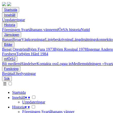
Startsida
Innehåll
Uppdateringar
Historia
Föreningen Svartåbanans vänner
mfÖrSJs historia
Nutid
Järnvägen
Banan
Broar
Vägkorsningar
Linjebeskrivning
Längdmätningskonnektio
Bilder
Bengt Oreström
Björn Fura 1973
Björn Rossipal 1978
Ingemar Anders
Forsberg
Torbjörn Hård 1984
mfÖrSJ
Bli medlem
Händelser
Kontakta oss
Logga in
Medlemstidningen »Svart
Forskning
Berätta
Efterlysningar
Sök
☰
Startsida
Innehåll
▾
▾
Uppdateringar
Historia
▾
▾
Föreningen Svartåbanans vänner