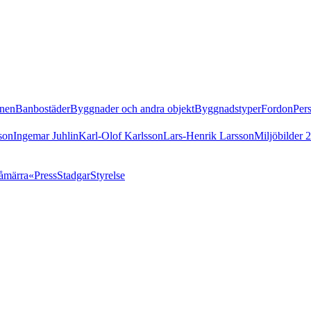
nen
Banbostäder
Byggnader och andra objekt
Byggnadstyper
Fordon
Per
son
Ingemar Juhlin
Karl-Olof Karlsson
Lars-Henrik Larsson
Miljöbilder 
åmärra«
Press
Stadgar
Styrelse