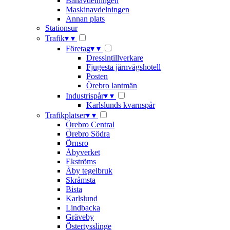
Banavdelningen
Maskinavdelningen
Annan plats
Stationsur
Trafik
▾
▾
Företag
▾
▾
Dressintillverkare
Fjugesta järnvägshotell
Posten
Örebro lantmän
Industrispår
▾
▾
Karlslunds kvarnspår
Trafikplatser
▾
▾
Örebro Central
Örebro Södra
Örnsro
Åbyverket
Ekströms
Åby tegelbruk
Skråmsta
Bista
Karlslund
Lindbacka
Gräveby
Östertysslinge