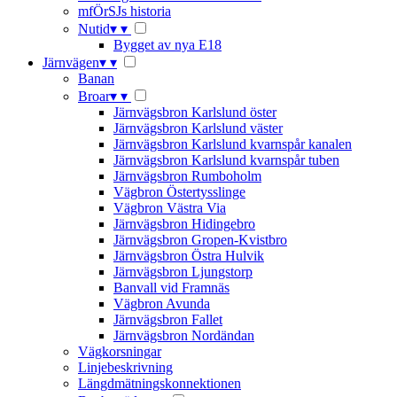
mfÖrSJs historia
Nutid
▾
▾
Bygget av nya E18
Järnvägen
▾
▾
Banan
Broar
▾
▾
Järnvägsbron Karlslund öster
Järnvägsbron Karlslund väster
Järnvägsbron Karlslund kvarnspår kanalen
Järnvägsbron Karlslund kvarnspår tuben
Järnvägsbron Rumboholm
Vägbron Östertysslinge
Vägbron Västra Via
Järnvägsbron Hidingebro
Järnvägsbron Gropen-Kvistbro
Järnvägsbron Östra Hulvik
Järnvägsbron Ljungstorp
Banvall vid Framnäs
Vägbron Avunda
Järnvägsbron Fallet
Järnvägsbron Nordändan
Vägkorsningar
Linjebeskrivning
Längdmätningskonnektionen