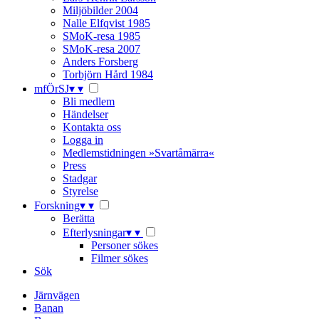
Miljöbilder 2004
Nalle Elfqvist 1985
SMoK-resa 1985
SMoK-resa 2007
Anders Forsberg
Torbjörn Hård 1984
mfÖrSJ
▾
▾
Bli medlem
Händelser
Kontakta oss
Logga in
Medlemstidningen »Svartåmärra«
Press
Stadgar
Styrelse
Forskning
▾
▾
Berätta
Efterlysningar
▾
▾
Personer sökes
Filmer sökes
Sök
Järnvägen
Banan