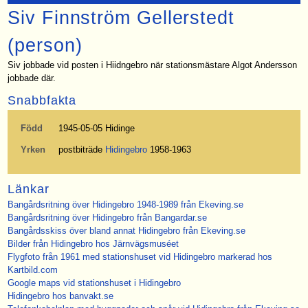
Siv Finnström Gellerstedt
(person)
Siv jobbade vid posten i Hiidngebro när stationsmästare Algot Andersson
jobbade där.
Snabbfakta
Född
1945-05-05 Hidinge
Yrken
postbiträde
Hidingebro
1958-1963
Länkar
Bangårdsritning över Hidingebro 1948-1989 från Ekeving.se
Bangårdsritning över Hidingebro från Bangardar.se
Bangårdsskiss över bland annat Hidingebro från Ekeving.se
Bilder från Hidingebro hos Järnvägsmuséet
Flygfoto från 1961 med stationshuset vid Hidingebro markerad hos
Kartbild.com
Google maps vid stationshuset i Hidingebro
Hidingebro hos banvakt.se