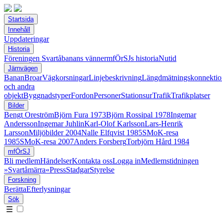
Startsida
Innehåll
Uppdateringar
Historia
Föreningen Svartåbanans vänner
mfÖrSJs historia
Nutid
Järnvägen
Banan
Broar
Vägkorsningar
Linjebeskrivning
Längdmätningskonnektio
och andra
objekt
Byggnadstyper
Fordon
Personer
Stationsur
Trafik
Trafikplatser
Bilder
Bengt Oreström
Björn Fura 1973
Björn Rossipal 1978
Ingemar
Andersson
Ingemar Juhlin
Karl-Olof Karlsson
Lars-Henrik
Larsson
Miljöbilder 2004
Nalle Elfqvist 1985
SMoK-resa
1985
SMoK-resa 2007
Anders Forsberg
Torbjörn Hård 1984
mfÖrSJ
Bli medlem
Händelser
Kontakta oss
Logga in
Medlemstidningen
»Svartåmärra«
Press
Stadgar
Styrelse
Forskning
Berätta
Efterlysningar
Sök
☰