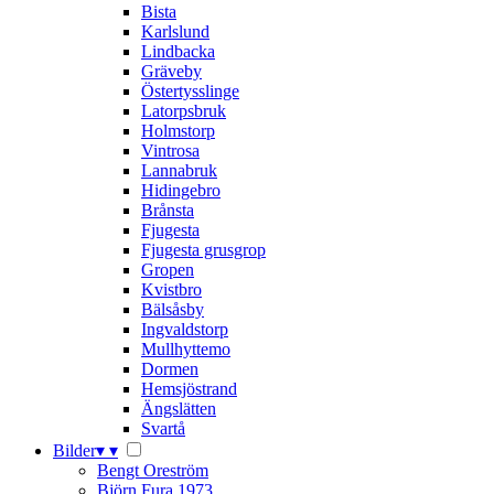
Bista
Karlslund
Lindbacka
Gräveby
Östertysslinge
Latorpsbruk
Holmstorp
Vintrosa
Lannabruk
Hidingebro
Brånsta
Fjugesta
Fjugesta grusgrop
Gropen
Kvistbro
Bälsåsby
Ingvaldstorp
Mullhyttemo
Dormen
Hemsjöstrand
Ängslätten
Svartå
Bilder
▾
▾
Bengt Oreström
Björn Fura 1973