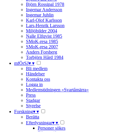
Björn Rossipal 1978
Ingemar Andersson
Ingemar Juhlin
Karl-Olof Karlsson
Lars-Henrik Larsson
Miljöbilder 2004
Nalle Elfqvist 1985
SMoK-resa 1985
SMoK-resa 2007
Anders Forsberg
Torbjörn Hård 1984
mfÖrSJ
▾
▾
Bli medlem
Händelser
Kontakta oss
Logga in
Medlemstidningen »Svartåmärra«
Press
Stadgar
Styrelse
Forskning
▾
▾
Berätta
Efterlysningar
▾
▾
Personer sökes