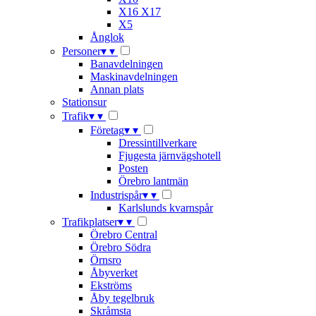
X16 X17
X5
Ånglok
Personer
▾
▾
Banavdelningen
Maskinavdelningen
Annan plats
Stationsur
Trafik
▾
▾
Företag
▾
▾
Dressintillverkare
Fjugesta järnvägshotell
Posten
Örebro lantmän
Industrispår
▾
▾
Karlslunds kvarnspår
Trafikplatser
▾
▾
Örebro Central
Örebro Södra
Örnsro
Åbyverket
Ekströms
Åby tegelbruk
Skråmsta