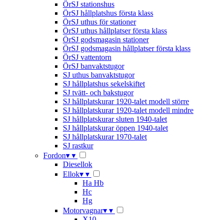
ÖrSJ stationshus
ÖrSJ hållplatshus första klass
ÖrSJ uthus för stationer
ÖrSJ uthus hållplatser första klass
ÖrSJ godsmagasin stationer
ÖrSJ godsmagasin hållplatser första klass
ÖrSJ vattentorn
ÖrSJ banvaktstugor
SJ uthus banvaktstugor
SJ hållplatshus sekelskiftet
SJ tvätt- och bakstugor
SJ hållplatskurar 1920-talet modell större
SJ hållplatskurar 1920-talet modell mindre
SJ hållplatskurar sluten 1940-talet
SJ hållplatskurar öppen 1940-talet
SJ hållplatskurar 1970-talet
SJ rastkur
Fordon
▾
▾
Diesellok
Ellok
▾
▾
Ha Hb
Hc
Hg
Motorvagnar
▾
▾
X10