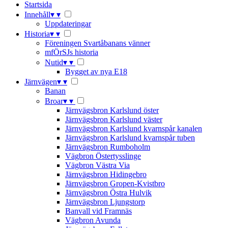
Startsida
Innehåll
▾
▾
Uppdateringar
Historia
▾
▾
Föreningen Svartåbanans vänner
mfÖrSJs historia
Nutid
▾
▾
Bygget av nya E18
Järnvägen
▾
▾
Banan
Broar
▾
▾
Järnvägsbron Karlslund öster
Järnvägsbron Karlslund väster
Järnvägsbron Karlslund kvarnspår kanalen
Järnvägsbron Karlslund kvarnspår tuben
Järnvägsbron Rumboholm
Vägbron Östertysslinge
Vägbron Västra Via
Järnvägsbron Hidingebro
Järnvägsbron Gropen-Kvistbro
Järnvägsbron Östra Hulvik
Järnvägsbron Ljungstorp
Banvall vid Framnäs
Vägbron Avunda