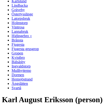
Karlslund
Lindbacka
Gräveby
Östertysslinge
Latorpsbruk
Holmstorp
Vintrosa
Lannabruk
Hidingebro «
Brånsta
Fjugesta
Fjugesta grusgrop
Gropen
Kvistbro
Bälsåsby
Ingvaldstorp
Mullhyttemo
Dormen
Hemsjöstrand
Ängslätten
Svartå
Karl August Eriksson (person)