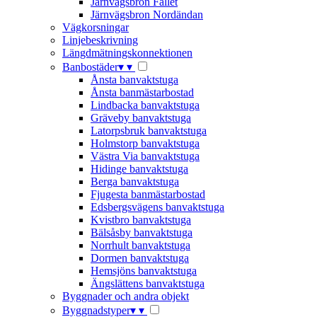
Järnvägsbron Fallet
Järnvägsbron Nordändan
Vägkorsningar
Linjebeskrivning
Längdmätningskonnektionen
Banbostäder
▾
▾
Ånsta banvaktstuga
Ånsta banmästarbostad
Lindbacka banvaktstuga
Gräveby banvaktstuga
Latorpsbruk banvaktstuga
Holmstorp banvaktstuga
Västra Via banvaktstuga
Hidinge banvaktstuga
Berga banvaktstuga
Fjugesta banmästarbostad
Edsbergsvägens banvaktstuga
Kvistbro banvaktstuga
Bälsåsby banvaktstuga
Norrhult banvaktstuga
Dormen banvaktstuga
Hemsjöns banvaktstuga
Ängslättens banvaktstuga
Byggnader och andra objekt
Byggnadstyper
▾
▾