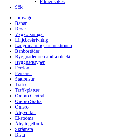
Filmer sökes
Sök
Järnvägen
Banan
Broar
Vägkorsningar
Linjebeskrivning
Längdmätningskonnektionen
Banbostäder
Byggnader och andra objekt
Byggnadstyper
Fordon
Personer
Stationsur
Trafik
Trafikplatser
Örebro Central
Örebro Södra
Örnsro
Åbyverket
Ekströms
Åby tegelbruk
Skråmsta
Bista