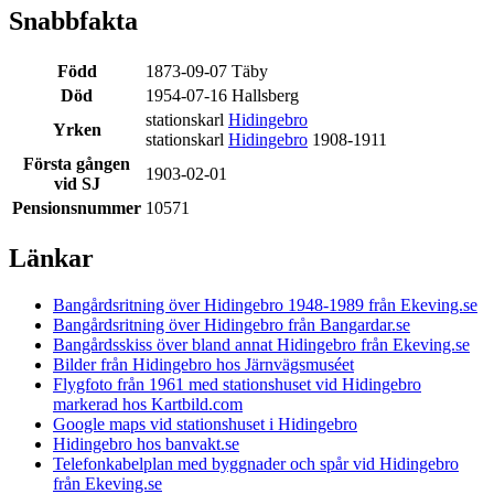
Snabbfakta
Född
1873-09-07 Täby
Död
1954-07-16 Hallsberg
stationskarl
Hidingebro
Yrken
stationskarl
Hidingebro
1908-1911
Första gången
1903-02-01
vid SJ
Pensionsnummer
10571
Länkar
Bangårdsritning över Hidingebro 1948-1989 från Ekeving.se
Bangårdsritning över Hidingebro från Bangardar.se
Bangårdsskiss över bland annat Hidingebro från Ekeving.se
Bilder från Hidingebro hos Järnvägsmuséet
Flygfoto från 1961 med stationshuset vid Hidingebro
markerad hos Kartbild.com
Google maps vid stationshuset i Hidingebro
Hidingebro hos banvakt.se
Telefonkabelplan med byggnader och spår vid Hidingebro
från Ekeving.se