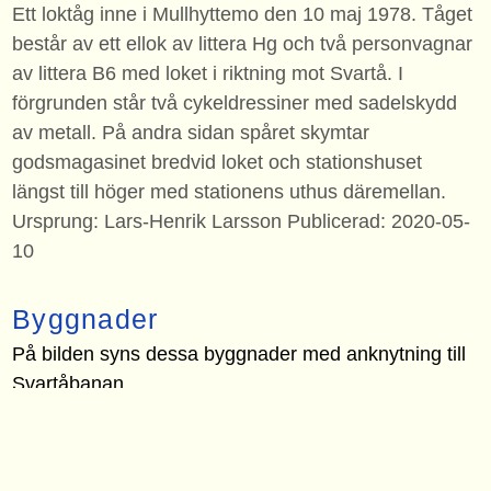
Ett loktåg inne i Mullhyttemo den 10 maj 1978. Tåget
består av ett ellok av littera Hg och två personvagnar
av littera B6 med loket i riktning mot Svartå. I
förgrunden står två cykeldressiner med sadelskydd
av metall. På andra sidan spåret skymtar
godsmagasinet bredvid loket och stationshuset
längst till höger med stationens uthus däremellan.
Ursprung: Lars-Henrik Larsson Publicerad: 2020-05-
10
Byggnader
På bilden syns dessa byggnader med anknytning till
Svartåbanan.
godsmagasin Mullhyttemo
plattform Mullhyttemo
stationshus Mullhyttemo