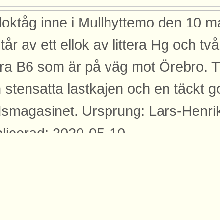
 loktåg inne i Mullhyttemo den 10 m
tår av ett ellok av littera Hg och t
tera B6 som är på väg mot Örebro. T
 stensatta lastkajen och en täckt 
smagasinet. Ursprung: Lars-Henri
licerad: 2020-05-10
yggnader
bilden syns dessa byggnader med an