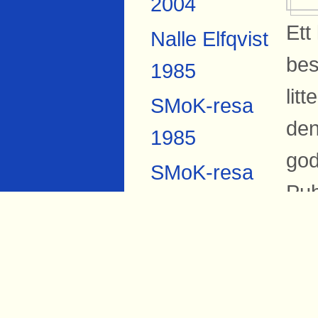
2004
Ett
Nalle Elfqvist
bes
1985
lit
SMoK-resa
den
1985
god
SMoK-resa
Pub
2007
Anders
B
Forsberg
På 
Torbjörn Hård