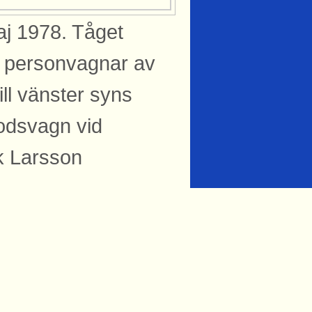
aj 1978. Tåget
vå personvagnar av
ill vänster syns
godsvagn vid
k Larsson
knytning till