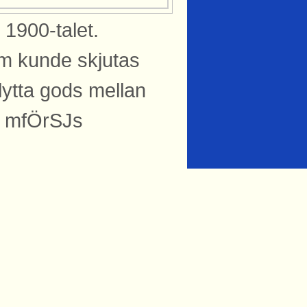
 1900-talet.
om kunde skjutas
lytta gods mellan
: mfÖrSJs
knytning till