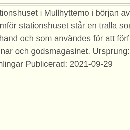
tionshuset i Mullhyttemo i början av
mför stationshuset står en tralla s
 hand och som användes för att förf
nar och godsmagasinet. Ursprung
lingar Publicerad: 2021-09-29
yggnader
bilden syns dessa byggnader med an
rtåbanan.