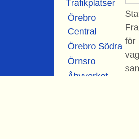
Trafikplatser
Sta
Örebro
Fra
Central
för
Örebro Södra
vag
Örnsro
sam
Åbyverket
Ekströms
B
Åby tegelbruk
På 
Skråmsta
Sva
Bista