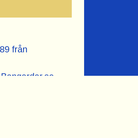
89 från
n Bangardar.se
yttemo från
muséet
vid Mullhyttemo