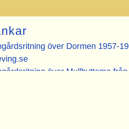
änkar
gårdsritning över Dormen 1957-19
ving.se
gårdsritning över Mullhyttemo frå
gårdsskiss över bland annat Mullh
ving.se
der från Mullhyttemo hos Järnvägs
gfoto från 1959 med stationshuset 