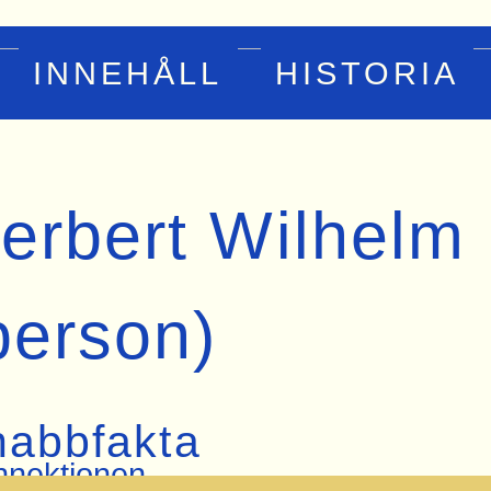
INNEHÅLL
HISTORIA
erbert Wilhelm
person)
nabbfakta
nektionen