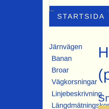
STARTSIDA
Järnvägen
H
Banan
(
Broar
Vägkorsningar
Linjebeskrivning
S
Längdmätningskon