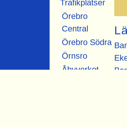
Trafikplatser
Örebro
L
Central
Örebro Södra
Ban
Örnsro
Eke
Åbyverket
Ban
Ban
Ekströms
Eke
Åby tegelbruk
Bil
Skråmsta
Fly
Bista