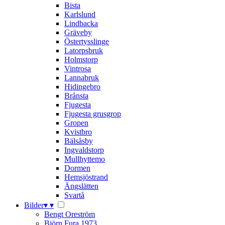
Bista
Karlslund
Lindbacka
Gräveby
Östertysslinge
Latorpsbruk
Holmstorp
Vintrosa
Lannabruk
Hidingebro
Brånsta
Fjugesta
Fjugesta grusgrop
Gropen
Kvistbro
Bälsåsby
Ingvaldstorp
Mullhyttemo
Dormen
Hemsjöstrand
Ängslätten
Svartå
Bilder
▾
▾
Bengt Oreström
Björn Fura 1973