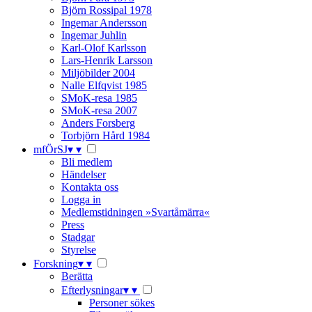
Björn Rossipal 1978
Ingemar Andersson
Ingemar Juhlin
Karl-Olof Karlsson
Lars-Henrik Larsson
Miljöbilder 2004
Nalle Elfqvist 1985
SMoK-resa 1985
SMoK-resa 2007
Anders Forsberg
Torbjörn Hård 1984
mfÖrSJ
▾
▾
Bli medlem
Händelser
Kontakta oss
Logga in
Medlemstidningen »Svartåmärra«
Press
Stadgar
Styrelse
Forskning
▾
▾
Berätta
Efterlysningar
▾
▾
Personer sökes