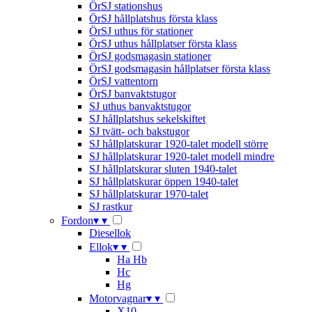
ÖrSJ stationshus
ÖrSJ hållplatshus första klass
ÖrSJ uthus för stationer
ÖrSJ uthus hållplatser första klass
ÖrSJ godsmagasin stationer
ÖrSJ godsmagasin hållplatser första klass
ÖrSJ vattentorn
ÖrSJ banvaktstugor
SJ uthus banvaktstugor
SJ hållplatshus sekelskiftet
SJ tvätt- och bakstugor
SJ hållplatskurar 1920-talet modell större
SJ hållplatskurar 1920-talet modell mindre
SJ hållplatskurar sluten 1940-talet
SJ hållplatskurar öppen 1940-talet
SJ hållplatskurar 1970-talet
SJ rastkur
Fordon
▾
▾
Diesellok
Ellok
▾
▾
Ha Hb
Hc
Hg
Motorvagnar
▾
▾
X10