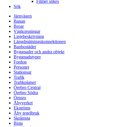
Filmer sökes
Sök
Järnvägen
Banan
Broar
Vägkorsningar
Linjebeskrivning
Längdmätningskonnektionen
Banbostäder
Byggnader och andra objekt
Byggnadstyper
Fordon
Personer
Stationsur
Trafik
Trafikplatser
Örebro Central
Örebro Södra
Örnsro
Åbyverket
Ekströms
Åby tegelbruk
Skråmsta
Bista