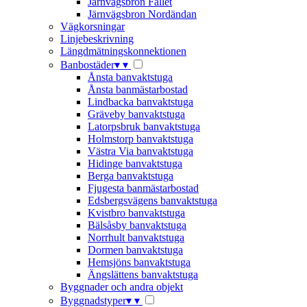
Järnvägsbron Fallet
Järnvägsbron Nordändan
Vägkorsningar
Linjebeskrivning
Längdmätningskonnektionen
Banbostäder
▾
▾
Ånsta banvaktstuga
Ånsta banmästarbostad
Lindbacka banvaktstuga
Gräveby banvaktstuga
Latorpsbruk banvaktstuga
Holmstorp banvaktstuga
Västra Via banvaktstuga
Hidinge banvaktstuga
Berga banvaktstuga
Fjugesta banmästarbostad
Edsbergsvägens banvaktstuga
Kvistbro banvaktstuga
Bälsåsby banvaktstuga
Norrhult banvaktstuga
Dormen banvaktstuga
Hemsjöns banvaktstuga
Ängslättens banvaktstuga
Byggnader och andra objekt
Byggnadstyper
▾
▾