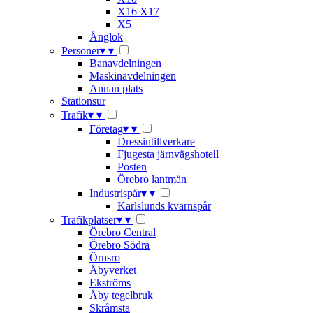
X16 X17
X5
Ånglok
Personer
▾
▾
Banavdelningen
Maskinavdelningen
Annan plats
Stationsur
Trafik
▾
▾
Företag
▾
▾
Dressintillverkare
Fjugesta järnvägshotell
Posten
Örebro lantmän
Industrispår
▾
▾
Karlslunds kvarnspår
Trafikplatser
▾
▾
Örebro Central
Örebro Södra
Örnsro
Åbyverket
Ekströms
Åby tegelbruk
Skråmsta