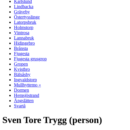
Karlslund
Lindbacka
Gräveby
Östertysslinge
Latorpsbruk
Holmstorp
Vintrosa
Lannabruk
Hidingebro
Brånsta
Fjugesta
Fjugesta grusgrop
Gropen
Kvistbro
Bälsåsby
Ingvaldstorp
Mullhyttemo «
Dormen
Hemsjöstrand
Ängslätten
Svartå
Sven Tore Trygg (person)