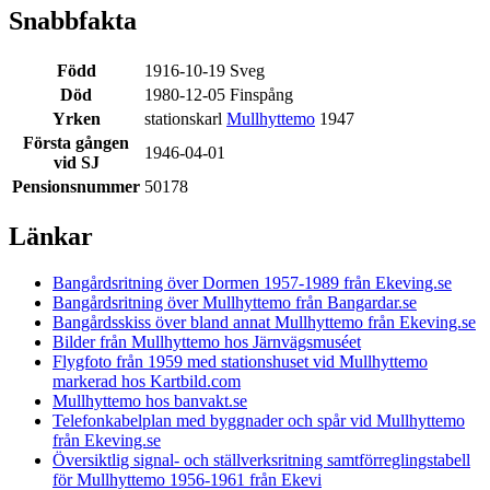
Snabbfakta
Född
1916-10-19 Sveg
Död
1980-12-05 Finspång
Yrken
stationskarl
Mullhyttemo
1947
Första gången
1946-04-01
vid SJ
Pensionsnummer
50178
Länkar
Bangårdsritning över Dormen 1957-1989 från Ekeving.se
Bangårdsritning över Mullhyttemo från Bangardar.se
Bangårdsskiss över bland annat Mullhyttemo från Ekeving.se
Bilder från Mullhyttemo hos Järnvägsmuséet
Flygfoto från 1959 med stationshuset vid Mullhyttemo
markerad hos Kartbild.com
Mullhyttemo hos banvakt.se
Telefonkabelplan med byggnader och spår vid Mullhyttemo
från Ekeving.se
Översiktlig signal- och ställverksritning samtförreglingstabell
för Mullhyttemo 1956-1961 från Ekevi