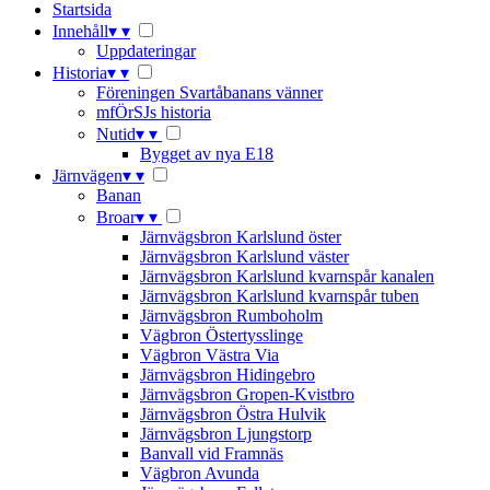
Startsida
Innehåll
▾
▾
Uppdateringar
Historia
▾
▾
Föreningen Svartåbanans vänner
mfÖrSJs historia
Nutid
▾
▾
Bygget av nya E18
Järnvägen
▾
▾
Banan
Broar
▾
▾
Järnvägsbron Karlslund öster
Järnvägsbron Karlslund väster
Järnvägsbron Karlslund kvarnspår kanalen
Järnvägsbron Karlslund kvarnspår tuben
Järnvägsbron Rumboholm
Vägbron Östertysslinge
Vägbron Västra Via
Järnvägsbron Hidingebro
Järnvägsbron Gropen-Kvistbro
Järnvägsbron Östra Hulvik
Järnvägsbron Ljungstorp
Banvall vid Framnäs
Vägbron Avunda