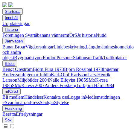
Startsida
Innehåll
Uppdateringar
Historia
Föreningen Svartåbanans vänner
mfÖrSJs historia
Nutid
Järnvägen
Banan
Broar
Vägkorsningar
Linjebeskrivning
Längdmätningskonnektio
och andra
objekt
Byggnadstyper
Fordon
Personer
Stationsur
Trafik
Trafikplatser
Bilder
Bengt Oreström
Björn Fura 1973
Björn Rossipal 1978
Ingemar
Andersson
Ingemar Juhlin
Karl-Olof Karlsson
Lars-Henrik
Larsson
Miljöbilder 2004
Nalle Elfqvist 1985
SMoK-resa
1985
SMoK-resa 2007
Anders Forsberg
Torbjörn Hård 1984
mfÖrSJ
Bli medlem
Händelser
Kontakta oss
Logga in
Medlemstidningen
»Svartåmärra«
Press
Stadgar
Styrelse
Forskning
Berätta
Efterlysningar
Sök
☰