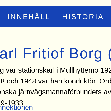
INNEHÅLL
HISTORIA
arl Fritiof Borg
g var stationskarl i Mullhyttemo 19
8 och 1948 var han konduktör. Ord
nska järnvägsmannaförbundets av
9-1933.
nektionen