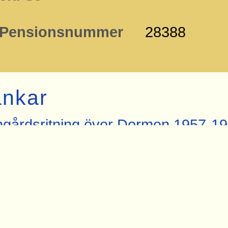
Pensionsnummer
28388
änkar
gårdsritning över Dormen 1957-19
ving.se
gårdsritning över Mullhyttemo frå
gårdsskiss över bland annat Mullh
ving.se