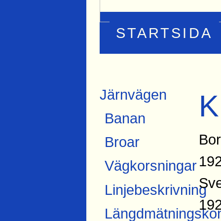
STARTSIDA
Järnvägen
K
Banan
Bor
Broar
192
Vägkorsningar
Sve
Linjebeskrivning
192
Längdmätningskon