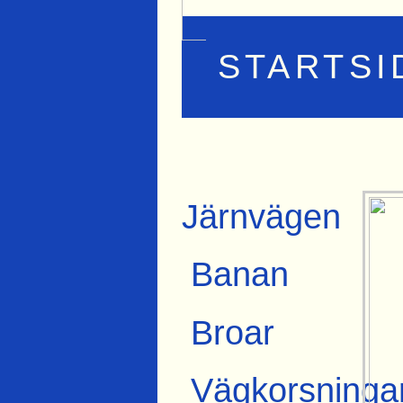
STARTSI
Järnvägen
Banan
Broar
Vägkorsninga