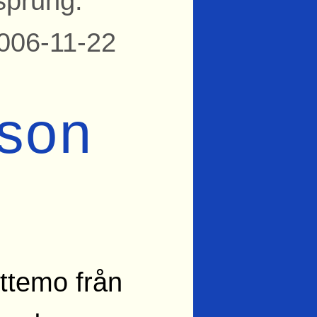
sprung:
2006-11-22
sson
yttemo från