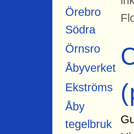
in
Örebro
Fl
Södra
Örnsro
C
Åbyverket
(
Ekströms
Åby
Gu
tegelbruk