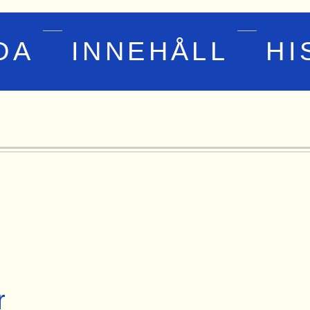
DA
INNEHÅLL
HI
r