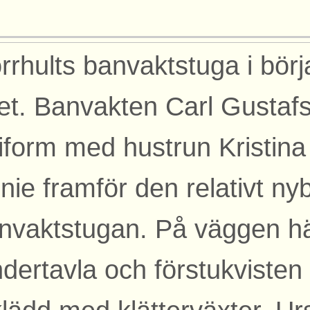
rrhults banvaktstuga i bör
let. Banvakten Carl Gustafss
iform med hustrun Kristina
nie framför den relativt n
nvaktstugan. På väggen h
ndertavla och förstukvisten 