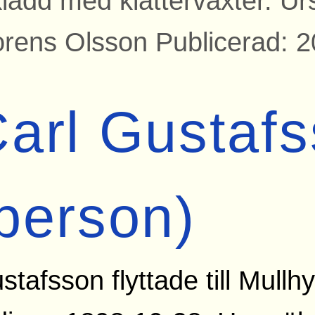
klädd med klätterväxter. Ur
orens Olsson Publicerad: 
arl Gustaf
person)
stafsson flyttade till Mullh