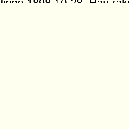
dinge 1898-10-28. Han rä
nstituerad vid SJ från 190
gavs bo i ÖrSJs bostad 1
stafsson finns med i SJ lö
00-1906 utan plats, 1914-
räckan Kvistbro-Mullhytte
e
22, 1924, 1928, 1930-1932
llhyttemo. Norrhults banv