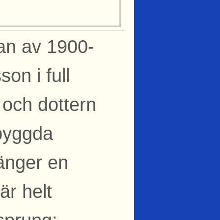
jan av 1900-
on i full
 och dottern
ybyggda
änger en
är helt