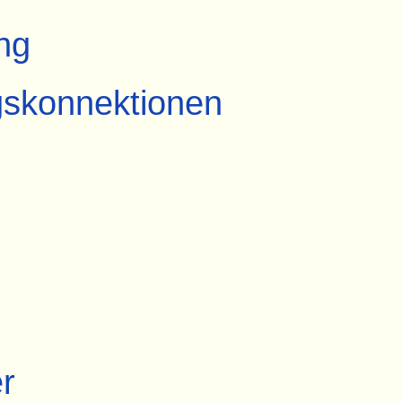
ng
skonnektionen
r