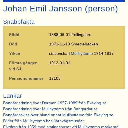
Johan Emil Jansson (person)
Snabbfakta
Född
1888-06-01 Fellingsbro
Död
1971-11-10 Smedjebacken
Yrken
stationskarl
Mullhyttemo
1914-1917
Första gången
1912-01-01
vid SJ
Pensionsnummer
17103
Länkar
Bangårdsritning över Dormen 1957-1989 från Ekeving.se
Bangårdsritning över Mullhyttemo från Bangardar.se
Bangårdsskiss över bland annat Mullhyttemo från Ekeving.se
Bilder från Mullhyttemo hos Järnvägsmuséet
Flygfoto från 1959 med stationshuset vid Mullhyttemo markerad