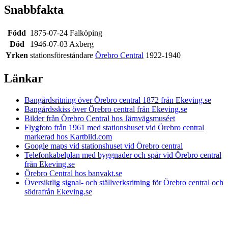
Snabbfakta
Född
1875-07-24 Falköping
Död
1946-07-03 Axberg
Yrken
stationsföreståndare
Örebro Central
1922-1940
Länkar
Bangårdsritning över Örebro central 1872 från Ekeving.se
Bangårdsskiss över Örebro central från Ekeving.se
Bilder från Örebro Central hos Järnvägsmuséet
Flygfoto från 1961 med stationshuset vid Örebro central
markerad hos Kartbild.com
Google maps vid stationshuset vid Örebro central
Telefonkabelplan med byggnader och spår vid Örebro central
från Ekeving.se
Örebro Central hos banvakt.se
Översiktlig signal- och ställverksritning för Örebro central och
södrafrån Ekeving.se