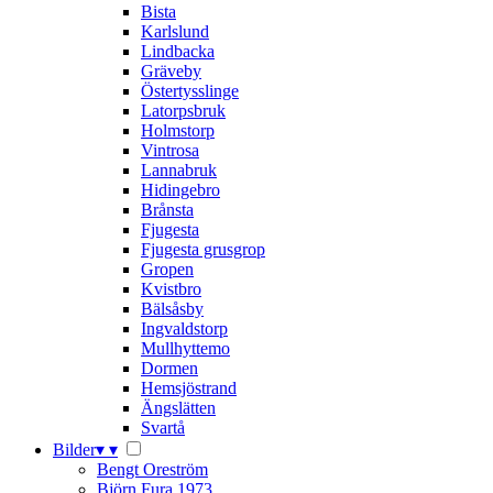
Bista
Karlslund
Lindbacka
Gräveby
Östertysslinge
Latorpsbruk
Holmstorp
Vintrosa
Lannabruk
Hidingebro
Brånsta
Fjugesta
Fjugesta grusgrop
Gropen
Kvistbro
Bälsåsby
Ingvaldstorp
Mullhyttemo
Dormen
Hemsjöstrand
Ängslätten
Svartå
Bilder
▾
▾
Bengt Oreström
Björn Fura 1973