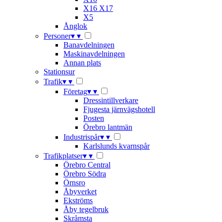
X16 X17
X5
Ånglok
Personer
▾
▾
Banavdelningen
Maskinavdelningen
Annan plats
Stationsur
Trafik
▾
▾
Företag
▾
▾
Dressintillverkare
Fjugesta järnvägshotell
Posten
Örebro lantmän
Industrispår
▾
▾
Karlslunds kvarnspår
Trafikplatser
▾
▾
Örebro Central
Örebro Södra
Örnsro
Åbyverket
Ekströms
Åby tegelbruk
Skråmsta