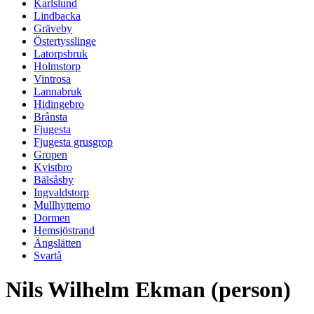
Karlslund
Lindbacka
Gräveby
Östertysslinge
Latorpsbruk
Holmstorp
Vintrosa
Lannabruk
Hidingebro
Brånsta
Fjugesta
Fjugesta grusgrop
Gropen
Kvistbro
Bälsåsby
Ingvaldstorp
Mullhyttemo
Dormen
Hemsjöstrand
Ängslätten
Svartå
Nils Wilhelm Ekman (person)