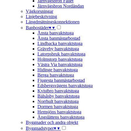
Järnvägsbron Fallet
Järnvägsbron Nordändan
Vägkorsningar
Linjebeskrivning
Längdmätningskonnektionen
Banbostäder
▾
▾
Ånsta banvaktstuga
Ånsta banmästarbostad
Lindbacka banvaktstuga
Gräveby banvaktstuga
Latorpsbruk banvaktstuga
Holmstorp banvaktstuga
Västra Via banvaktstuga
Hidinge banvaktstuga
Berga banvaktstuga
Fjugesta banmästarbostad
Edsbergsvägens banvaktstuga
Kvistbro banvaktstuga
Bälsåsby banvaktstuga
Norrhult banvaktstuga
Dormen banvaktstuga
Hemsjöns banvaktstuga
Ängslättens banvaktstuga
Byggnader och andra objekt
Byggnadstyper
▾
▾