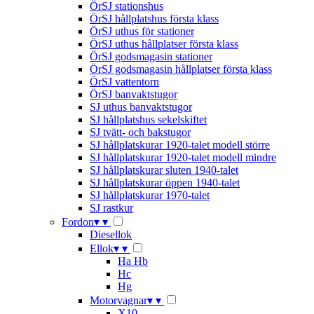
ÖrSJ stationshus
ÖrSJ hållplatshus första klass
ÖrSJ uthus för stationer
ÖrSJ uthus hållplatser första klass
ÖrSJ godsmagasin stationer
ÖrSJ godsmagasin hållplatser första klass
ÖrSJ vattentorn
ÖrSJ banvaktstugor
SJ uthus banvaktstugor
SJ hållplatshus sekelskiftet
SJ tvätt- och bakstugor
SJ hållplatskurar 1920-talet modell större
SJ hållplatskurar 1920-talet modell mindre
SJ hållplatskurar sluten 1940-talet
SJ hållplatskurar öppen 1940-talet
SJ hållplatskurar 1970-talet
SJ rastkur
Fordon
▾
▾
Diesellok
Ellok
▾
▾
Ha Hb
Hc
Hg
Motorvagnar
▾
▾
X10