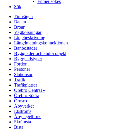
Filmer sökes
Sök
Järnvägen
Banan
Broar
Vägkorsningar
Linjebeskrivning
Längdmätningskonnektionen
Banbostäder
Byggnader och andra objekt
Byggnadstyper
Fordon
Personer
Stationsur
Trafik
Trafikplatser
Örebro Central «
Örebro Södra
Örnsro
Åbyverket
Ekströms
Åby tegelbruk
Skråmsta
Bista