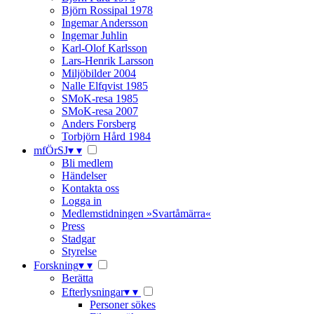
Björn Rossipal 1978
Ingemar Andersson
Ingemar Juhlin
Karl-Olof Karlsson
Lars-Henrik Larsson
Miljöbilder 2004
Nalle Elfqvist 1985
SMoK-resa 1985
SMoK-resa 2007
Anders Forsberg
Torbjörn Hård 1984
mfÖrSJ
▾
▾
Bli medlem
Händelser
Kontakta oss
Logga in
Medlemstidningen »Svartåmärra«
Press
Stadgar
Styrelse
Forskning
▾
▾
Berätta
Efterlysningar
▾
▾
Personer sökes