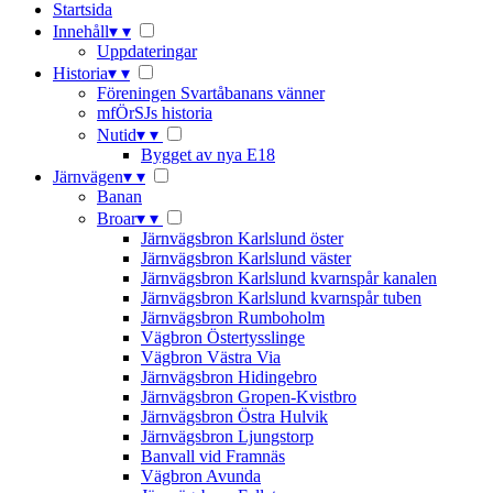
Startsida
Innehåll
▾
▾
Uppdateringar
Historia
▾
▾
Föreningen Svartåbanans vänner
mfÖrSJs historia
Nutid
▾
▾
Bygget av nya E18
Järnvägen
▾
▾
Banan
Broar
▾
▾
Järnvägsbron Karlslund öster
Järnvägsbron Karlslund väster
Järnvägsbron Karlslund kvarnspår kanalen
Järnvägsbron Karlslund kvarnspår tuben
Järnvägsbron Rumboholm
Vägbron Östertysslinge
Vägbron Västra Via
Järnvägsbron Hidingebro
Järnvägsbron Gropen-Kvistbro
Järnvägsbron Östra Hulvik
Järnvägsbron Ljungstorp
Banvall vid Framnäs
Vägbron Avunda