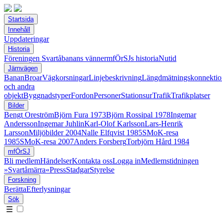
Startsida
Innehåll
Uppdateringar
Historia
Föreningen Svartåbanans vänner
mfÖrSJs historia
Nutid
Järnvägen
Banan
Broar
Vägkorsningar
Linjebeskrivning
Längdmätningskonnektio
och andra
objekt
Byggnadstyper
Fordon
Personer
Stationsur
Trafik
Trafikplatser
Bilder
Bengt Oreström
Björn Fura 1973
Björn Rossipal 1978
Ingemar
Andersson
Ingemar Juhlin
Karl-Olof Karlsson
Lars-Henrik
Larsson
Miljöbilder 2004
Nalle Elfqvist 1985
SMoK-resa
1985
SMoK-resa 2007
Anders Forsberg
Torbjörn Hård 1984
mfÖrSJ
Bli medlem
Händelser
Kontakta oss
Logga in
Medlemstidningen
»Svartåmärra«
Press
Stadgar
Styrelse
Forskning
Berätta
Efterlysningar
Sök
☰