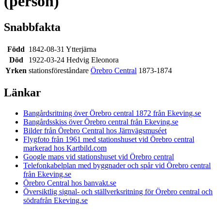
(person)
Snabbfakta
Född
1842-08-31 Ytterjärna
Död
1922-03-24 Hedvig Eleonora
Yrken
stationsföreståndare
Örebro Central
1873-1874
Länkar
Bangårdsritning över Örebro central 1872 från Ekeving.se
Bangårdsskiss över Örebro central från Ekeving.se
Bilder från Örebro Central hos Järnvägsmuséet
Flygfoto från 1961 med stationshuset vid Örebro central
markerad hos Kartbild.com
Google maps vid stationshuset vid Örebro central
Telefonkabelplan med byggnader och spår vid Örebro central
från Ekeving.se
Örebro Central hos banvakt.se
Översiktlig signal- och ställverksritning för Örebro central och
södrafrån Ekeving.se