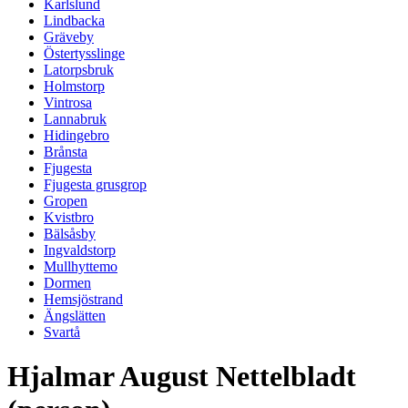
Karlslund
Lindbacka
Gräveby
Östertysslinge
Latorpsbruk
Holmstorp
Vintrosa
Lannabruk
Hidingebro
Brånsta
Fjugesta
Fjugesta grusgrop
Gropen
Kvistbro
Bälsåsby
Ingvaldstorp
Mullhyttemo
Dormen
Hemsjöstrand
Ängslätten
Svartå
Hjalmar August Nettelbladt