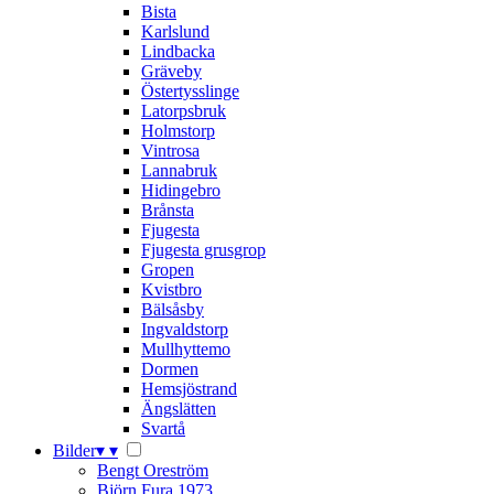
Bista
Karlslund
Lindbacka
Gräveby
Östertysslinge
Latorpsbruk
Holmstorp
Vintrosa
Lannabruk
Hidingebro
Brånsta
Fjugesta
Fjugesta grusgrop
Gropen
Kvistbro
Bälsåsby
Ingvaldstorp
Mullhyttemo
Dormen
Hemsjöstrand
Ängslätten
Svartå
Bilder
▾
▾
Bengt Oreström
Björn Fura 1973