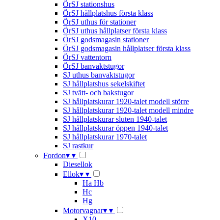
ÖrSJ stationshus
ÖrSJ hållplatshus första klass
ÖrSJ uthus för stationer
ÖrSJ uthus hållplatser första klass
ÖrSJ godsmagasin stationer
ÖrSJ godsmagasin hållplatser första klass
ÖrSJ vattentorn
ÖrSJ banvaktstugor
SJ uthus banvaktstugor
SJ hållplatshus sekelskiftet
SJ tvätt- och bakstugor
SJ hållplatskurar 1920-talet modell större
SJ hållplatskurar 1920-talet modell mindre
SJ hållplatskurar sluten 1940-talet
SJ hållplatskurar öppen 1940-talet
SJ hållplatskurar 1970-talet
SJ rastkur
Fordon
▾
▾
Diesellok
Ellok
▾
▾
Ha Hb
Hc
Hg
Motorvagnar
▾
▾
X10