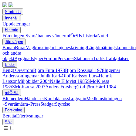
Startsida
Innehåll
Uppdateringar
Historia
Föreningen Svartåbanans vänner
mfÖrSJs historia
Nutid
Järnvägen
Banan
Broar
Vägkorsningar
Linjebeskrivning
Längdmätningskonnektio
och andra
objekt
Byggnadstyper
Fordon
Personer
Stationsur
Trafik
Trafikplatser
Bilder
Bengt Oreström
Björn Fura 1973
Björn Rossipal 1978
Ingemar
Andersson
Ingemar Juhlin
Karl-Olof Karlsson
Lars-Henrik
Larsson
Miljöbilder 2004
Nalle Elfqvist 1985
SMoK-resa
1985
SMoK-resa 2007
Anders Forsberg
Torbjörn Hård 1984
mfÖrSJ
Bli medlem
Händelser
Kontakta oss
Logga in
Medlemstidningen
»Svartåmärra«
Press
Stadgar
Styrelse
Forskning
Berätta
Efterlysningar
Sök
☰