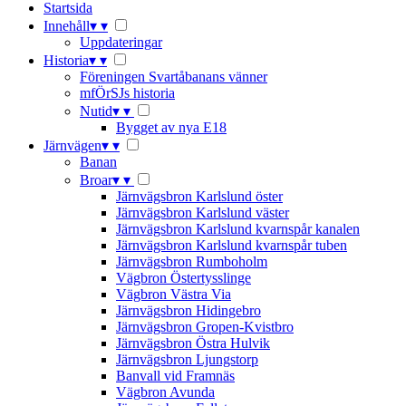
Startsida
Innehåll
▾
▾
Uppdateringar
Historia
▾
▾
Föreningen Svartåbanans vänner
mfÖrSJs historia
Nutid
▾
▾
Bygget av nya E18
Järnvägen
▾
▾
Banan
Broar
▾
▾
Järnvägsbron Karlslund öster
Järnvägsbron Karlslund väster
Järnvägsbron Karlslund kvarnspår kanalen
Järnvägsbron Karlslund kvarnspår tuben
Järnvägsbron Rumboholm
Vägbron Östertysslinge
Vägbron Västra Via
Järnvägsbron Hidingebro
Järnvägsbron Gropen-Kvistbro
Järnvägsbron Östra Hulvik
Järnvägsbron Ljungstorp
Banvall vid Framnäs
Vägbron Avunda