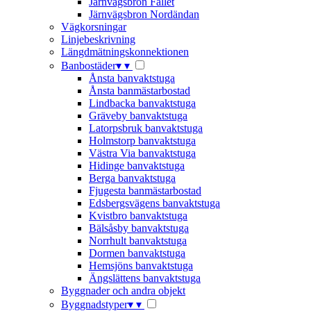
Järnvägsbron Fallet
Järnvägsbron Nordändan
Vägkorsningar
Linjebeskrivning
Längdmätningskonnektionen
Banbostäder
▾
▾
Ånsta banvaktstuga
Ånsta banmästarbostad
Lindbacka banvaktstuga
Gräveby banvaktstuga
Latorpsbruk banvaktstuga
Holmstorp banvaktstuga
Västra Via banvaktstuga
Hidinge banvaktstuga
Berga banvaktstuga
Fjugesta banmästarbostad
Edsbergsvägens banvaktstuga
Kvistbro banvaktstuga
Bälsåsby banvaktstuga
Norrhult banvaktstuga
Dormen banvaktstuga
Hemsjöns banvaktstuga
Ängslättens banvaktstuga
Byggnader och andra objekt
Byggnadstyper
▾
▾