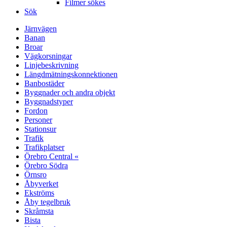
Filmer sökes
Sök
Järnvägen
Banan
Broar
Vägkorsningar
Linjebeskrivning
Längdmätningskonnektionen
Banbostäder
Byggnader och andra objekt
Byggnadstyper
Fordon
Personer
Stationsur
Trafik
Trafikplatser
Örebro Central «
Örebro Södra
Örnsro
Åbyverket
Ekströms
Åby tegelbruk
Skråmsta
Bista