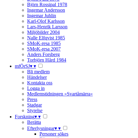
Björn Rossipal 1978
Ingemar Andersson
Ingemar Juhlin
Karl-Olof Karlsson
Lars-Henrik Larsson
Miljöbilder 2004
Nalle Elfqvist 1985
SMoK-resa 1985
SMoK-resa 2007
Anders Forsberg
Torbjörn Hård 1984
mfÖrSJ
▾
▾
Bli medlem
Händelser
Kontakta oss
Logga in
Medlemstidningen »Svartåmärra«
Press
Stadgar
Styrelse
Forskning
▾
▾
Berätta
Efterlysningar
▾
▾
Personer sökes