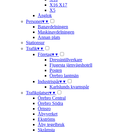
X16 X17
X5
Ånglok
Personer
▾
▾
Banavdelningen
Maskinavdelningen
Annan plats
Stationsur
Trafik
▾
▾
Företag
▾
▾
Dressintillverkare
Fjugesta järnvägshotell
Posten
Örebro lantmän
Industrispår
▾
▾
Karlslunds kvarnspår
Trafikplatser
▾
▾
Örebro Central
Örebro Södra
Örnsro
Åbyverket
Ekströms
Åby tegelbruk
Skråmsta