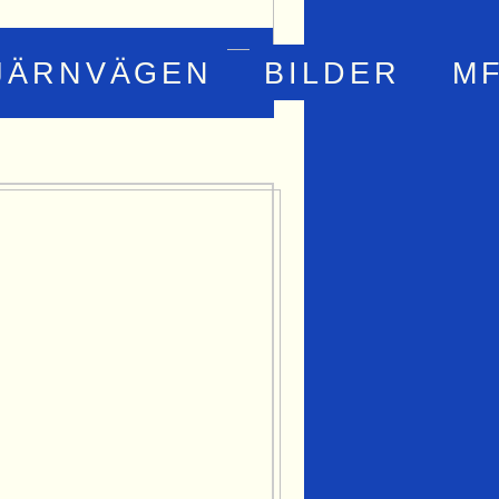
JÄRNVÄGEN
BILDER
M