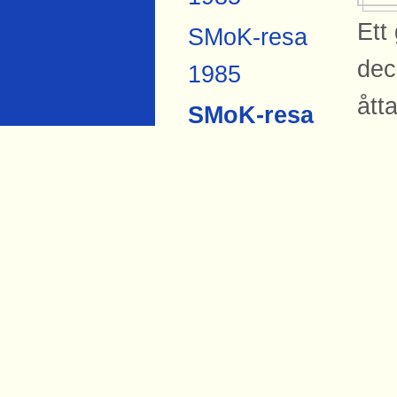
Ett
SMoK-resa
dec
1985
ått
SMoK-resa
ått
2007 «
Pub
Anders
Forsberg
Si
Torbjörn Hård
1984
Bil
mf
SMo