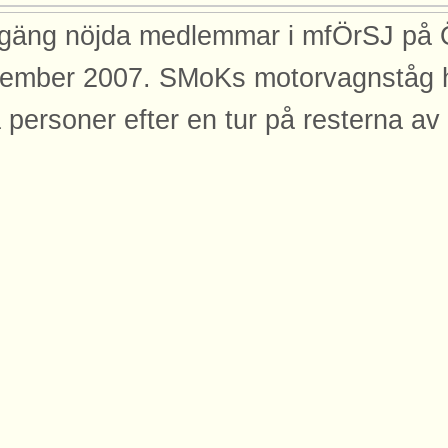
 gäng nöjda medlemmar i mfÖrSJ på 
ember 2007. SMoKs motorvagnståg ha
a personer efter en tur på resterna a
onde står bakom kameran. Ursprung
licerad: 2007-12-08
dor
den finns med på dessa sidor.
ÖrSJ
K-resa 2007