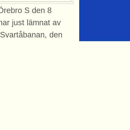
Örebro S den 8
r just lämnat av
v Svartåbanan, den
: Rasmus Axelsson