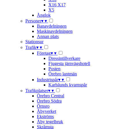
X16 X17
X5
Ånglok
Personer
▾
▾
Banavdelningen
Maskinavdelningen
Annan plats
Stationsur
Trafik
▾
▾
Företag
▾
▾
Dressintillverkare
Fjugesta järnvägshotell
Posten
Örebro lantmän
Industrispår
▾
▾
Karlslunds kvarnspår
Trafikplatser
▾
▾
Örebro Central
Örebro Södra
Örnsro
Åbyverket
Ekströms
Åby tegelbruk
Skråmsta