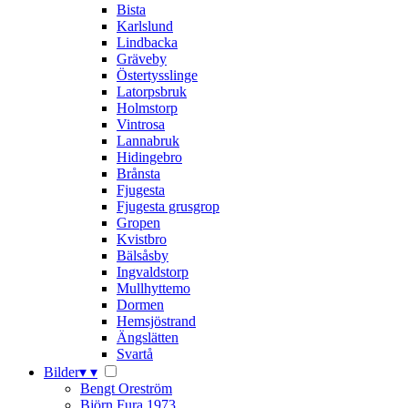
Bista
Karlslund
Lindbacka
Gräveby
Östertysslinge
Latorpsbruk
Holmstorp
Vintrosa
Lannabruk
Hidingebro
Brånsta
Fjugesta
Fjugesta grusgrop
Gropen
Kvistbro
Bälsåsby
Ingvaldstorp
Mullhyttemo
Dormen
Hemsjöstrand
Ängslätten
Svartå
Bilder
▾
▾
Bengt Oreström
Björn Fura 1973