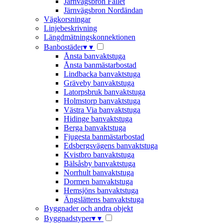
Järnvägsbron Fallet
Järnvägsbron Nordändan
Vägkorsningar
Linjebeskrivning
Längdmätningskonnektionen
Banbostäder
▾
▾
Ånsta banvaktstuga
Ånsta banmästarbostad
Lindbacka banvaktstuga
Gräveby banvaktstuga
Latorpsbruk banvaktstuga
Holmstorp banvaktstuga
Västra Via banvaktstuga
Hidinge banvaktstuga
Berga banvaktstuga
Fjugesta banmästarbostad
Edsbergsvägens banvaktstuga
Kvistbro banvaktstuga
Bälsåsby banvaktstuga
Norrhult banvaktstuga
Dormen banvaktstuga
Hemsjöns banvaktstuga
Ängslättens banvaktstuga
Byggnader och andra objekt
Byggnadstyper
▾
▾