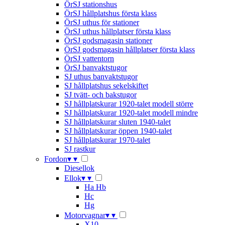
ÖrSJ stationshus
ÖrSJ hållplatshus första klass
ÖrSJ uthus för stationer
ÖrSJ uthus hållplatser första klass
ÖrSJ godsmagasin stationer
ÖrSJ godsmagasin hållplatser första klass
ÖrSJ vattentorn
ÖrSJ banvaktstugor
SJ uthus banvaktstugor
SJ hållplatshus sekelskiftet
SJ tvätt- och bakstugor
SJ hållplatskurar 1920-talet modell större
SJ hållplatskurar 1920-talet modell mindre
SJ hållplatskurar sluten 1940-talet
SJ hållplatskurar öppen 1940-talet
SJ hållplatskurar 1970-talet
SJ rastkur
Fordon
▾
▾
Diesellok
Ellok
▾
▾
Ha Hb
Hc
Hg
Motorvagnar
▾
▾
X10