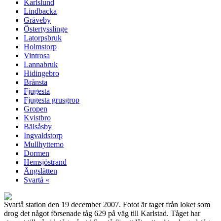
Karlslund
Lindbacka
Gräveby
Östertysslinge
Latorpsbruk
Holmstorp
Vintrosa
Lannabruk
Hidingebro
Brånsta
Fjugesta
Fjugesta grusgrop
Gropen
Kvistbro
Bälsåsby
Ingvaldstorp
Mullhyttemo
Dormen
Hemsjöstrand
Ängslätten
Svartå «
Svartå station den 19 december 2007. Fotot är taget från loket som
drog det något försenade tåg 629 på väg till Karlstad. Tåget har