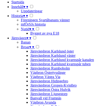
Startsida
Innehåll
▾
▾
Uppdateringar
Historia
▾
▾
Föreningen Svartåbanans vänner
mfÖrSJs historia
Nutid
▾
▾
Bygget av nya E18
Järnvägen
▾
▾
Banan
Broar
▾
▾
Järnvägsbron Karlslund öster
Järnvägsbron Karlslund väster
Järnvägsbron Karlslund kvarnspår kanalen
Järnvägsbron Karlslund kvarnspår tuben
Järnvägsbron Rumboholm
Vägbron Östertysslinge
Vägbron Västra Via
Järnvägsbron Hidingebro
Järnvägsbron Gropen-Kvistbro
Järnvägsbron Östra Hulvik
Järnvägsbron Ljungstorp
Banvall vid Framnäs
Vägbron Avunda