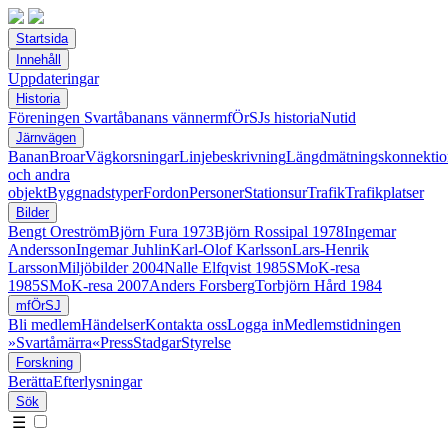
Startsida
Innehåll
Uppdateringar
Historia
Föreningen Svartåbanans vänner
mfÖrSJs historia
Nutid
Järnvägen
Banan
Broar
Vägkorsningar
Linjebeskrivning
Längdmätningskonnektio
och andra
objekt
Byggnadstyper
Fordon
Personer
Stationsur
Trafik
Trafikplatser
Bilder
Bengt Oreström
Björn Fura 1973
Björn Rossipal 1978
Ingemar
Andersson
Ingemar Juhlin
Karl-Olof Karlsson
Lars-Henrik
Larsson
Miljöbilder 2004
Nalle Elfqvist 1985
SMoK-resa
1985
SMoK-resa 2007
Anders Forsberg
Torbjörn Hård 1984
mfÖrSJ
Bli medlem
Händelser
Kontakta oss
Logga in
Medlemstidningen
»Svartåmärra«
Press
Stadgar
Styrelse
Forskning
Berätta
Efterlysningar
Sök
☰