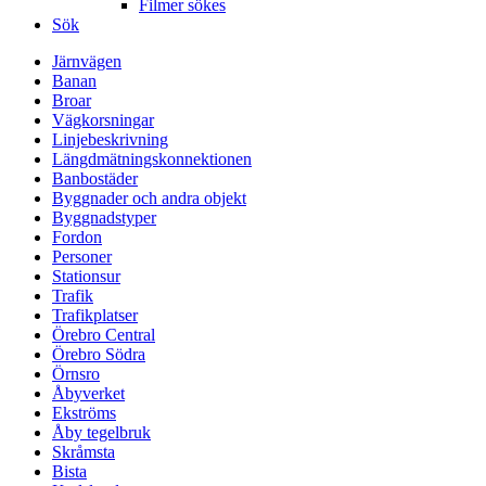
Filmer sökes
Sök
Järnvägen
Banan
Broar
Vägkorsningar
Linjebeskrivning
Längdmätningskonnektionen
Banbostäder
Byggnader och andra objekt
Byggnadstyper
Fordon
Personer
Stationsur
Trafik
Trafikplatser
Örebro Central
Örebro Södra
Örnsro
Åbyverket
Ekströms
Åby tegelbruk
Skråmsta
Bista