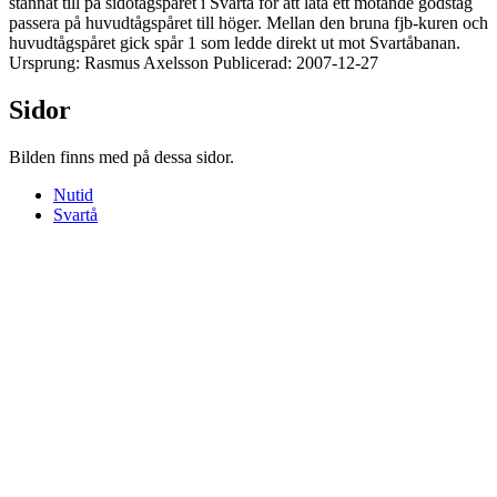
stannat till på sidotågspåret i Svartå för att låta ett mötande godståg
passera på huvudtågspåret till höger. Mellan den bruna fjb-kuren och
huvudtågspåret gick spår 1 som ledde direkt ut mot Svartåbanan.
Ursprung: Rasmus Axelsson Publicerad: 2007-12-27
Sidor
Bilden finns med på dessa sidor.
Nutid
Svartå