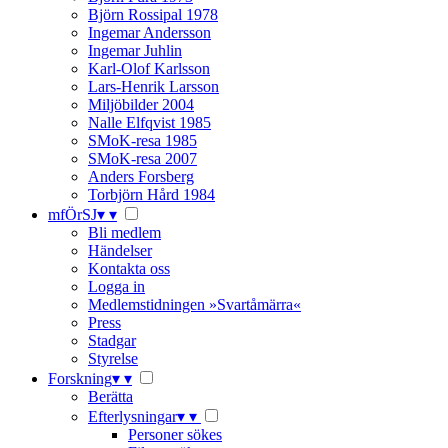
Björn Rossipal 1978
Ingemar Andersson
Ingemar Juhlin
Karl-Olof Karlsson
Lars-Henrik Larsson
Miljöbilder 2004
Nalle Elfqvist 1985
SMoK-resa 1985
SMoK-resa 2007
Anders Forsberg
Torbjörn Hård 1984
mfÖrSJ
▾
▾
Bli medlem
Händelser
Kontakta oss
Logga in
Medlemstidningen »Svartåmärra«
Press
Stadgar
Styrelse
Forskning
▾
▾
Berätta
Efterlysningar
▾
▾
Personer sökes