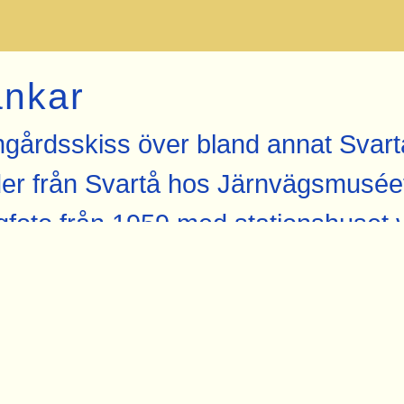
änkar
gårdsskiss över bland annat Svart
der från Svartå hos Järnvägsmusée
gfoto från 1959 med stationshuset 
kerad hos Kartbild.com
nvägsmuséet i Gävle
uationsplan över tågvärmeanläggning 
rtå från Ekeving.se