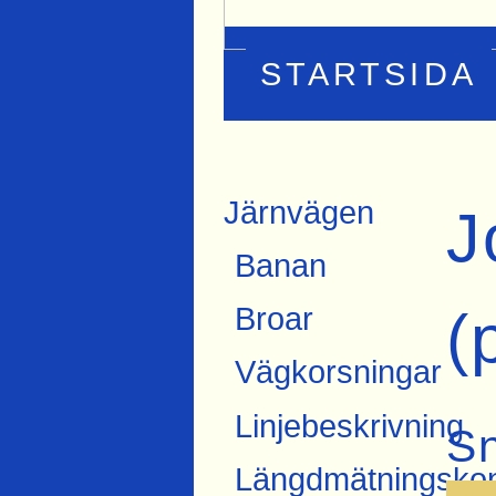
STARTSIDA
Järnvägen
J
Banan
(
Broar
Vägkorsningar
Linjebeskrivning
S
Längdmätningskon