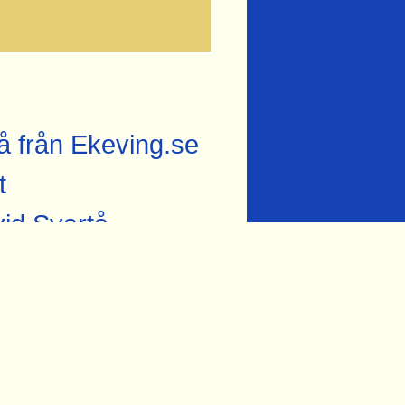
å från Ekeving.se
t
vid Svartå
vid lokstallet i