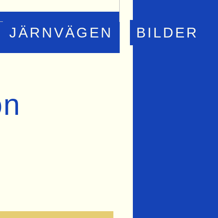
JÄRNVÄGEN
BILDER
on