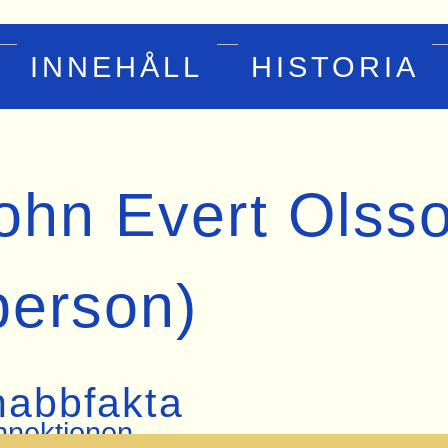
INNEHÅLL
HISTORIA
ohn Evert Olss
person)
nabbfakta
nektionen