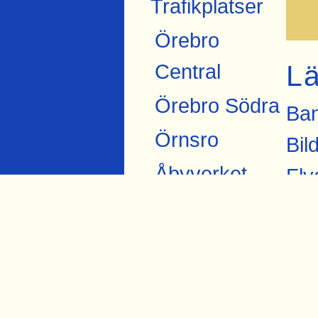
Trafikplatser
Örebro
L
Central
Örebro Södra
Ban
Örnsro
Bil
Åbyverket
Fly
mar
Ekströms
Jär
Åby tegelbruk
Sit
Skråmsta
Sva
Bista