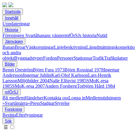
Startsida
Innehåll
Uppdateringar
Historia
Föreningen Svartåbanans vänner
mfÖrSJs historia
Nutid
Järnvägen
Banan
Broar
Vägkorsningar
Linjebeskrivning
Längdmätningskonnektio
och andra
objekt
Byggnadstyper
Fordon
Personer
Stationsur
Trafik
Trafikplatser
Bilder
Bengt Oreström
Björn Fura 1973
Björn Rossipal 1978
Ingemar
Andersson
Ingemar Juhlin
Karl-Olof Karlsson
Lars-Henrik
Larsson
Miljöbilder 2004
Nalle Elfqvist 1985
SMoK-resa
1985
SMoK-resa 2007
Anders Forsberg
Torbjörn Hård 1984
mfÖrSJ
Bli medlem
Händelser
Kontakta oss
Logga in
Medlemstidningen
»Svartåmärra«
Press
Stadgar
Styrelse
Forskning
Berätta
Efterlysningar
Sök
☰