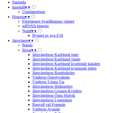
Startsida
Innehåll
▾
▾
Uppdateringar
Historia
▾
▾
Föreningen Svartåbanans vänner
mfÖrSJs historia
Nutid
▾
▾
Bygget av nya E18
Järnvägen
▾
▾
Banan
Broar
▾
▾
Järnvägsbron Karlslund öster
Järnvägsbron Karlslund väster
Järnvägsbron Karlslund kvarnspår kanalen
Järnvägsbron Karlslund kvarnspår tuben
Järnvägsbron Rumboholm
Vägbron Östertysslinge
Vägbron Västra Via
Järnvägsbron Hidingebro
Järnvägsbron Gropen-Kvistbro
Järnvägsbron Östra Hulvik
Järnvägsbron Ljungstorp
Banvall vid Framnäs
Vägbron Avunda