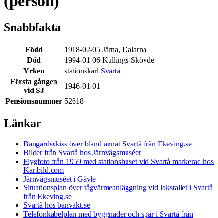
(person)
Snabbfakta
Född
1918-02-05 Järna, Dalarna
Död
1994-01-06 Kullings-Skövde
Yrken
stationskarl
Svartå
Första gången
1946-01-01
vid SJ
Pensionsnummer
52618
Länkar
Bangårdsskiss över bland annat Svartå från Ekeving.se
Bilder från Svartå hos Järnvägsmuséet
Flygfoto från 1959 med stationshuset vid Svartå markerad hos
Kartbild.com
Järnvägsmuséet i Gävle
Situationsplan över tågvärmeanläggning vid lokstallet i Svartå
från Ekeving.se
Svartå hos banvakt.se
Telefonkabelplan med byggnader och spår i Svartå från