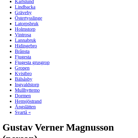
Karlslund
Lindbacka
Gräveby
Östertysslinge
Latorpsbruk
Holmstorp
Vintrosa
Lannabruk
Hidingebro
Brånsta
Fjugesta
Fjugesta grusgrop
Gropen
Kvistbro
Bälsåsby
Ingvaldstorp
Mullhyttemo
Dormen
Hemsjöstrand
Ängslätten
Svartå «
Gustav Verner Magnusson