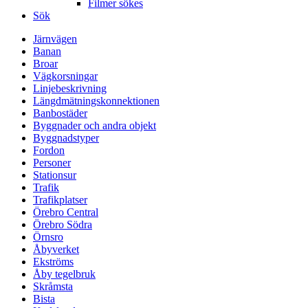
Filmer sökes
Sök
Järnvägen
Banan
Broar
Vägkorsningar
Linjebeskrivning
Längdmätningskonnektionen
Banbostäder
Byggnader och andra objekt
Byggnadstyper
Fordon
Personer
Stationsur
Trafik
Trafikplatser
Örebro Central
Örebro Södra
Örnsro
Åbyverket
Ekströms
Åby tegelbruk
Skråmsta
Bista