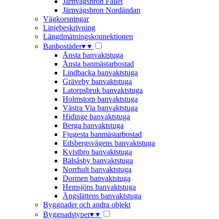
Järnvägsbron Fallet
Järnvägsbron Nordändan
Vägkorsningar
Linjebeskrivning
Längdmätningskonnektionen
Banbostäder
▾
▾
Ånsta banvaktstuga
Ånsta banmästarbostad
Lindbacka banvaktstuga
Gräveby banvaktstuga
Latorpsbruk banvaktstuga
Holmstorp banvaktstuga
Västra Via banvaktstuga
Hidinge banvaktstuga
Berga banvaktstuga
Fjugesta banmästarbostad
Edsbergsvägens banvaktstuga
Kvistbro banvaktstuga
Bälsåsby banvaktstuga
Norrhult banvaktstuga
Dormen banvaktstuga
Hemsjöns banvaktstuga
Ängslättens banvaktstuga
Byggnader och andra objekt
Byggnadstyper
▾
▾