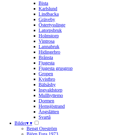
Bista
Karlslund
Lindbacka
Gräveby
Östertysslinge
Latorpsbruk
Holmstorp
Vintrosa
Lannabruk
Hidingebro
Brånsta
Fjugesta
Fjugesta grusgrop
Gropen
Kvistbro
Bälsåsby
Ingvaldstorp
Mullhyttemo
Dormen
Hemsjöstrand
Ängslätten
Svartå
Bilder
▾
▾
Bengt Oreström
Björn Fura 1973