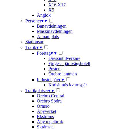
X16 X17
X5
Ånglok
Personer
▾
▾
Banavdelningen
Maskinavdelningen
Annan plats
Stationsur
Trafik
▾
▾
Företag
▾
▾
Dressintillverkare
Fjugesta järnvägshotell
Posten
Örebro lantmän
Industrispår
▾
▾
Karlslunds kvarnspår
Trafikplatser
▾
▾
Örebro Central
Örebro Södra
Örnsro
Åbyverket
Ekströms
Åby tegelbruk
Skråmsta