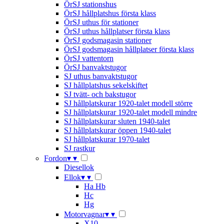
ÖrSJ stationshus
ÖrSJ hållplatshus första klass
ÖrSJ uthus för stationer
ÖrSJ uthus hållplatser första klass
ÖrSJ godsmagasin stationer
ÖrSJ godsmagasin hållplatser första klass
ÖrSJ vattentorn
ÖrSJ banvaktstugor
SJ uthus banvaktstugor
SJ hållplatshus sekelskiftet
SJ tvätt- och bakstugor
SJ hållplatskurar 1920-talet modell större
SJ hållplatskurar 1920-talet modell mindre
SJ hållplatskurar sluten 1940-talet
SJ hållplatskurar öppen 1940-talet
SJ hållplatskurar 1970-talet
SJ rastkur
Fordon
▾
▾
Diesellok
Ellok
▾
▾
Ha Hb
Hc
Hg
Motorvagnar
▾
▾
X10