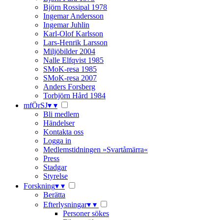
Björn Rossipal 1978
Ingemar Andersson
Ingemar Juhlin
Karl-Olof Karlsson
Lars-Henrik Larsson
Miljöbilder 2004
Nalle Elfqvist 1985
SMoK-resa 1985
SMoK-resa 2007
Anders Forsberg
Torbjörn Hård 1984
mfÖrSJ
▾
▾
Bli medlem
Händelser
Kontakta oss
Logga in
Medlemstidningen »Svartåmärra«
Press
Stadgar
Styrelse
Forskning
▾
▾
Berätta
Efterlysningar
▾
▾
Personer sökes